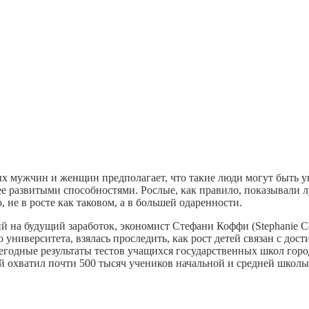
ых мужчин и женщин предполагает, что такие люди могут быть 
ее развитыми способностями. Рослые, как правило, показывали л
 не в росте как таковом, а в большей одаренности.
 на будущий заработок, экономист Стефани Коффи (Stephanie C
университета, взялась проследить, как рост детей связан с дос
одные результаты тестов учащихся государственных школ город
охватил почти 500 тысяч учеников начальной и средней школы в