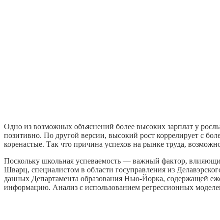
Одно из возможных объяснений более высоких зарплат у росл
позитивно. По другой версии, высокий рост коррелирует с бол
коренастые. Так что причина успехов на рынке труда, возможно,
Поскольку школьная успеваемость — важный фактор, влияющий
Шварц, специалистом в области госуправления из Делавэрского 
данных Департамента образования Нью-Йорка, содержащей ежег
информацию. Анализ с использованием регрессионных моделей 