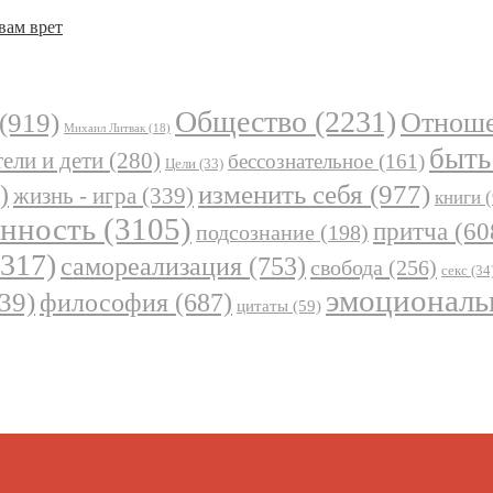
вам врет
Общество
(2231)
Отнош
(919)
Михаил Литвак
(18)
быть
ели и дети
(280)
бессознательное
(161)
Цели
(33)
)
изменить себя
(977)
жизнь - игра
(339)
книги
(
анность
(3105)
притча
(60
подсознание
(198)
317)
самореализация
(753)
свобода
(256)
секс
(34
эмоциональ
39)
философия
(687)
цитаты
(59)