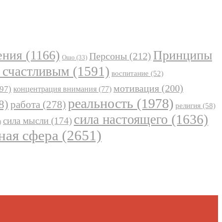
ения
(1166)
Принципы
Персоны
(212)
Ошо
(33)
 счастливым
(1591)
воспитание
(52)
мотивация
(200)
97)
концентрация внимания
(77)
реальность
(1978)
8)
работа
(278)
религия
(58)
сила настоящего
(1636)
сила мысли
(174)
)
ная сфера
(2651)