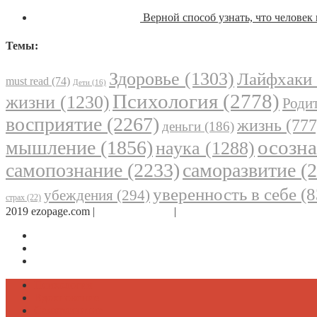
Верной способ узнать, что человек 
Темы:
Здоровье
(1303)
Лайфхаки
must read
(74)
Дети
(16)
Психология
(2778)
жизни
(1230)
Родит
восприятие
(2267)
жизнь
(777
деньги
(186)
осозн
мышление
(1856)
наука
(1288)
самопознание
(2233)
саморазвитие
(2
уверенность в себе
(8
убеждения
(294)
страх
(22)
2019 ezopage.com |
Обратная связь
|
О проекте
Страница в Facebook
Дневник в Instagram
Канал Telegram
Психология
Вдохновение
Саморазвитие