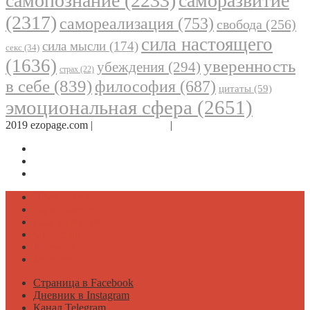
самопознание
(2233)
саморазвитие
(2317)
самореализация
(753)
свобода
(256)
сила настоящего
сила мысли
(174)
секс
(34)
(1636)
уверенность
убеждения
(294)
страх
(22)
в себе
(839)
философия
(687)
цитаты
(59)
эмоциональная сфера
(2651)
2019 ezopage.com |
Обратная связь
|
О проекте
Страница в Facebook
Дневник в Instagram
Канал Telegram
Психология
Вдохновение
Саморазвитие
Философия
Достаток
Мнение
Страница в Facebook
Дневник в Instagram
Канал Telegram