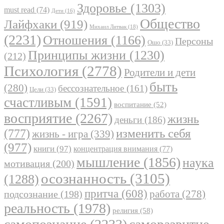
Здоровье
(1303)
must read
(74)
Дети
(16)
Общество
Лайфхаки
(919)
Михаил Литвак
(18)
(2231)
Отношения
(1166)
Персоны
Ошо
(33)
Принципы жизни
(1230)
(212)
Психология
(2778)
Родители и дети
быть
(280)
бессознательное
(161)
Цели
(33)
счастливым
(1591)
воспитание
(52)
восприятие
(2267)
жизнь
деньги
(186)
(777)
изменить себя
жизнь - игра
(339)
(977)
книги
(97)
концентрация внимания
(77)
мышление
(1856)
наука
мотивация
(200)
осознанность
(3105)
(1288)
притча
(608)
работа
(278)
подсознание
(198)
реальность
(1978)
религия
(58)