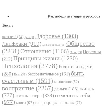
Как победить в мире агрессоров
Темы:
Здоровье
(1303)
must read
(74)
Дети
(16)
Общество
Лайфхаки
(919)
Михаил Литвак
(18)
(2231)
Отношения
(1166)
Персоны
Ошо
(33)
Принципы жизни
(1230)
(212)
Психология
(2778)
Родители и дети
быть
(280)
бессознательное
(161)
Цели
(33)
счастливым
(1591)
воспитание
(52)
восприятие
(2267)
жизнь
деньги
(186)
(777)
изменить себя
жизнь - игра
(339)
(977)
книги
(97)
концентрация внимания
(77)