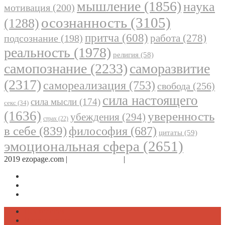
мышление
(1856)
наука
мотивация
(200)
осознанность
(3105)
(1288)
притча
(608)
работа
(278)
подсознание
(198)
реальность
(1978)
религия
(58)
самопознание
(2233)
саморазвитие
(2317)
самореализация
(753)
свобода
(256)
сила настоящего
сила мысли
(174)
секс
(34)
(1636)
уверенность
убеждения
(294)
страх
(22)
в себе
(839)
философия
(687)
цитаты
(59)
эмоциональная сфера
(2651)
2019 ezopage.com |
Обратная связь
|
О проекте
Страница в Facebook
Дневник в Instagram
Канал Telegram
Психология
Вдохновение