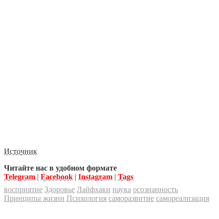
Источник
Читайте нас в удобном формате
Telegram
|
Facebook
|
Instagram
|
Tags
восприятие
Здоровье
Лайфхаки
наука
осознанность
Принципы жизни
Психология
саморазвитие
самореализация