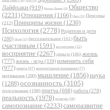
must read
(74)
Дети
(16)
Общество
Лайфхаки
(919)
Михаил Литвак
(18)
(2231)
Отношения
(1166)
Персоны
Ошо
(33)
Принципы жизни
(1230)
(212)
Психология
(2778)
Родители и дети
быть
(280)
бессознательное
(161)
Цели
(33)
счастливым
(1591)
воспитание
(52)
восприятие
(2267)
жизнь
деньги
(186)
(777)
изменить себя
жизнь - игра
(339)
(977)
книги
(97)
концентрация внимания
(77)
мышление
(1856)
наука
мотивация
(200)
осознанность
(3105)
(1288)
притча
(608)
работа
(278)
подсознание
(198)
реальность
(1978)
религия
(58)
самопознание
(2233)
саморазвитие