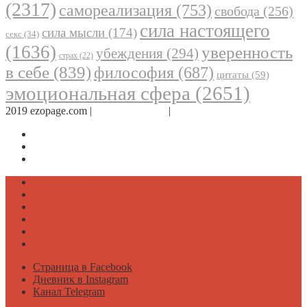
(2317)
самореализация
(753)
свобода
(256)
сила настоящего
сила мысли
(174)
секс
(34)
(1636)
уверенность
убеждения
(294)
страх
(22)
в себе
(839)
философия
(687)
цитаты
(59)
эмоциональная сфера
(2651)
2019 ezopage.com |
Обратная связь
|
О проекте
Страница в Facebook
Дневник в Instagram
Канал Telegram
Психология
Вдохновение
Саморазвитие
Философия
Достаток
Мнение
Страница в Facebook
Дневник в Instagram
Канал Telegram