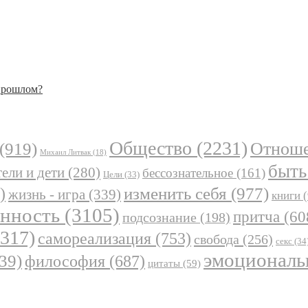
 прошлом?
Общество
(2231)
Отнош
(919)
Михаил Литвак
(18)
быть
ели и дети
(280)
бессознательное
(161)
Цели
(33)
)
изменить себя
(977)
жизнь - игра
(339)
книги
(
анность
(3105)
притча
(60
подсознание
(198)
317)
самореализация
(753)
свобода
(256)
секс
(34
эмоциональ
39)
философия
(687)
цитаты
(59)