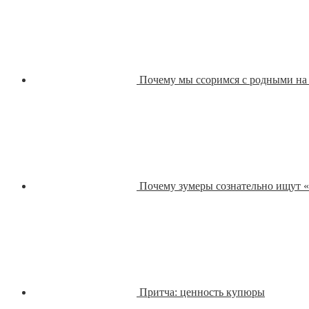
Почему мы ссоримся с родными на 
Почему зумеры сознательно ищут 
Притча: ценность купюры