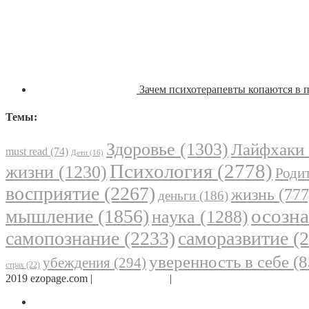
Зачем психотерапевты копаются в
Темы:
Здоровье
(1303)
Лайфхаки
must read
(74)
Дети
(16)
Психология
(2778)
жизни
(1230)
Родит
восприятие
(2267)
жизнь
(777
деньги
(186)
осозн
мышление
(1856)
наука
(1288)
самопознание
(2233)
саморазвитие
(2
уверенность в себе
(8
убеждения
(294)
страх
(22)
2019 ezopage.com |
Обратная связь
|
О проекте
Страница в Facebook