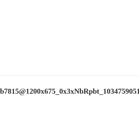
4b7815@1200x675_0x3xNbRpbt_10347590511