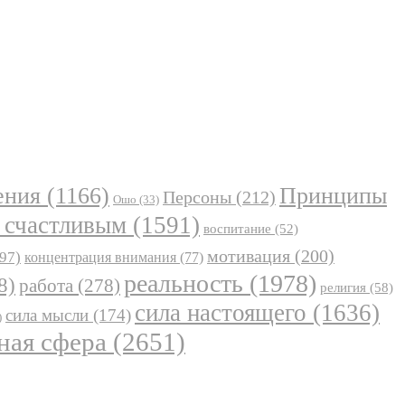
ения
(1166)
Принципы
Персоны
(212)
Ошо
(33)
 счастливым
(1591)
воспитание
(52)
мотивация
(200)
97)
концентрация внимания
(77)
реальность
(1978)
8)
работа
(278)
религия
(58)
сила настоящего
(1636)
сила мысли
(174)
)
ная сфера
(2651)