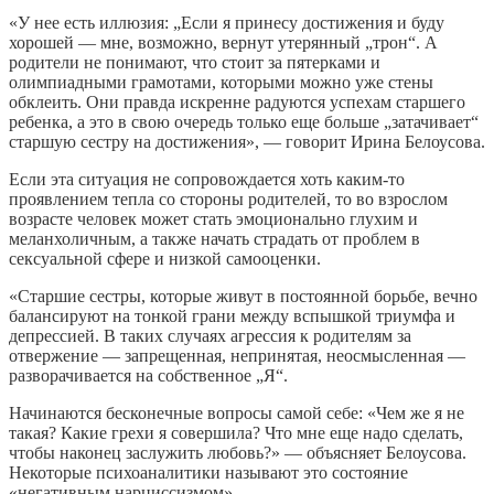
«У нее есть иллюзия: „Если я принесу достижения и буду
хорошей — мне, возможно, вернут утерянный „трон“. А
родители не понимают, что стоит за пятерками и
олимпиадными грамотами, которыми можно уже стены
обклеить. Они правда искренне радуются успехам старшего
ребенка, а это в свою очередь только еще больше „затачивает“
старшую сестру на достижения», — говорит Ирина Белоусова.
Если эта ситуация не сопровождается хоть каким-то
проявлением тепла со стороны родителей, то во взрослом
возрасте человек может стать эмоционально глухим и
меланхоличным, а также начать страдать от проблем в
сексуальной сфере и низкой самооценки.
«Старшие сестры, которые живут в постоянной борьбе, вечно
балансируют на тонкой грани между вспышкой триумфа и
депрессией. В таких случаях агрессия к родителям за
отвержение — запрещенная, непринятая, неосмысленная —
разворачивается на собственное „Я“.
Начинаются бесконечные вопросы самой себе: «Чем же я не
такая? Какие грехи я совершила? Что мне еще надо сделать,
чтобы наконец заслужить любовь?» — объясняет Белоусова.
Некоторые психоаналитики называют это состояние
«негативным нарциссизмом».