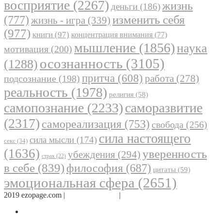
восприятие
(2267)
жизнь
деньги
(186)
(777)
изменить себя
жизнь - игра
(339)
(977)
книги
(97)
концентрация внимания
(77)
мышление
(1856)
наука
мотивация
(200)
осознанность
(3105)
(1288)
притча
(608)
работа
(278)
подсознание
(198)
реальность
(1978)
религия
(58)
самопознание
(2233)
саморазвитие
(2317)
самореализация
(753)
свобода
(256)
сила настоящего
сила мысли
(174)
секс
(34)
(1636)
уверенность
убеждения
(294)
страх
(22)
в себе
(839)
философия
(687)
цитаты
(59)
эмоциональная сфера
(2651)
2019 ezopage.com |
Обратная связь
|
О проекте
Страница в Facebook