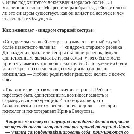
Сейчас под хэштегом #oldersister набралось более 173
миллионов клипов. Мы решили разобраться, действительно
ли это синдром существует, как он влияет на девочек и чем
опасен для их будущего.
Как возникает «синдром старшей сестры»
«Синдромом старшей сестры» называют частный случай
более известного явления — «синдрома старшего ребенка».
До рождения брата или сестры старший ребенок, будучи
единственным, являлся центром семьи, у него было мало
причин усомниться в любви родителей. С появлением брата
или сестры, по его мнению, ситуация кардинально
изменилась — любовь родителей пришлось делить с кем-то
еще.
«Так возникает „травма свержения с трона“. Ребенок
перестает быть единственным, возникает зависть и
формируется конкуренция. И это нормально, это
биологически и психологически очевидно», — говорит
психолог и психотерапевт Ирина Белоусова.
Чаще всего в такую ситуацию попадают дети в возрасте
от трех до шести лет, они как раз проходят период Эдипа
— учатся самоидентифицировать себя, примиряются со