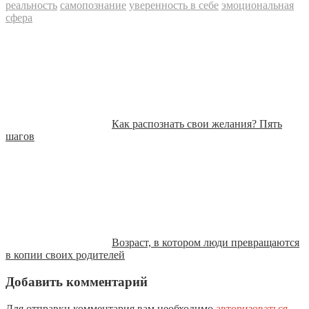
реальность
самопознание
уверенность в себе
эмоциональная
сфера
Как распознать свои желания? Пять
шагов
Возраст, в котором люди превращаются
в копии своих родителей
Добавить комментарий
Для отправки комментария вам необходимо
авторизоваться
.