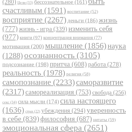
быть
(280)
бессознательное
(161)
Цели
(33)
счастливым
(1591)
воспитание
(52)
восприятие
(2267)
жизнь
деньги
(186)
(777)
изменить себя
жизнь - игра
(339)
(977)
книги
(97)
концентрация внимания
(77)
мышление
(1856)
наука
мотивация
(200)
осознанность
(3105)
(1288)
притча
(608)
работа
(278)
подсознание
(198)
реальность
(1978)
религия
(58)
самопознание
(2233)
саморазвитие
(2317)
самореализация
(753)
свобода
(256)
сила настоящего
сила мысли
(174)
секс
(34)
(1636)
уверенность
убеждения
(294)
страх
(22)
в себе
(839)
философия
(687)
цитаты
(59)
эмоциональная сфера
(2651)