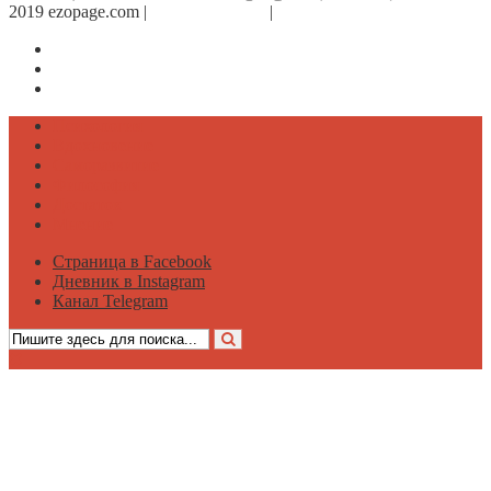
2019 ezopage.com |
Обратная связь
|
О проекте
Страница в Facebook
Дневник в Instagram
Канал Telegram
Психология
Вдохновение
Саморазвитие
Философия
Достаток
Мнение
Страница в Facebook
Дневник в Instagram
Канал Telegram