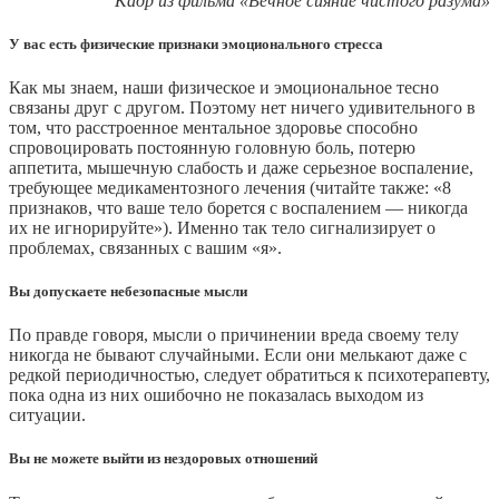
Кадр из фильма «Вечное сияние чистого разума»
У вас есть физические признаки эмоционального стресса
Как мы знаем, наши физическое и эмоциональное тесно
связаны друг с другом. Поэтому нет ничего удивительного в
том, что расстроенное ментальное здоровье способно
спровоцировать постоянную головную боль, потерю
аппетита, мышечную слабость и даже серьезное воспаление,
требующее медикаментозного лечения (читайте также: «8
признаков, что ваше тело борется с воспалением — никогда
их не игнорируйте»). Именно так тело сигнализирует о
проблемах, связанных с вашим «я».
Вы допускаете небезопасные мысли
По правде говоря, мысли о причинении вреда своему телу
никогда не бывают случайными. Если они мелькают даже с
редкой периодичностью, следует обратиться к психотерапевту,
пока одна из них ошибочно не показалась выходом из
ситуации.
Вы не можете выйти из нездоровых отношений