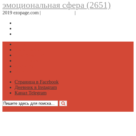
эмоциональная сфера
(2651)
2019 ezopage.com |
Обратная связь
|
О проекте
Страница в Facebook
Дневник в Instagram
Канал Telegram
Психология
Вдохновение
Саморазвитие
Философия
Достаток
Мнение
Страница в Facebook
Дневник в Instagram
Канал Telegram