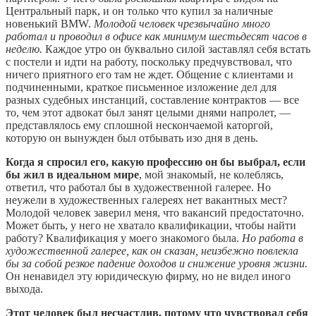
Центральный парк, и он только что купил за наличные
новенький BMW.
Молодой человек чрезвычайно много
работал и проводил в офисе как минимум шестьдесят часов в
неделю.
Каждое утро он буквально силой заставлял себя встать
с постели и идти на работу, поскольку предчувствовал, что
ничего приятного его там не ждет. Общение с клиентами и
подчиненными, краткое письменное изложение дел для
разных судебных инстанций, составление контрактов — все
то, чем этот адвокат был занят целыми днями напролет, —
представлялось ему сплошной нескончаемой каторгой,
которую он вынужден был отбывать изо дня в день.
Когда я спросил его, какую профессию он бы выбрал, если
бы жил в идеальном мире
, мой знакомый, не колеблясь,
ответил, что работал бы в художественной галерее. Но
неужели в художественных галереях нет вакантных мест?
Молодой человек заверил меня, что вакансий предостаточно.
Может быть, у него не хватало квалификации, чтобы найти
работу? Квалификация у моего знакомого была.
Но работа в
художественной галерее, как он сказан, неизбежно повлекла
бы за собой резкое падение доходов и снижение уровня жизни.
Он ненавидел эту юридическую фирму, но не видел иного
выхода.
Этот человек был несчастлив, потому что чувствовал себя