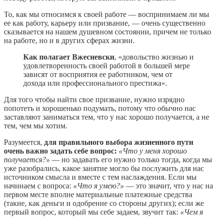
То, как мы относимся к своей работе — воспринимаем ли мы
ее как работу, карьеру или призвание, — очень существенно
сказывается на нашем душевном состоянии, причем не только
на работе, но и в других сферах жизни.
Как полагает Вжесневски
, «довольство жизнью и
удовлетворенность своей работой в большей мере
зависят от восприятия ее работником, чем от
дохода или профессионального престижа».
Для того чтобы найти свое призвание, нужно изрядно
попотеть и хорошенько подумать, потому что обычно нас
заставляют заниматься тем, что у нас хорошо получается, а не
тем, чем мы хотим.
Разумеется,
для правильного выбора жизненного пути
очень важно задать себе вопрос:
«Что у меня хорошо
получается?»
— но задавать его нужно только тогда, когда мы
уже разобрались, какое занятие могло бы послужить для нас
источником смысла и вместе с тем наслаждения. Если мы
начинаем с вопроса:
«Что я умею?»
— это значит, что у нас на
первом месте вполне материальные платежные средства
(такие, как деньги и одобрение со стороны других); если же
первый вопрос, который мы себе задаем, звучит так:
«Чем я