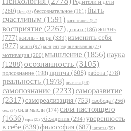
Психология
(2778)
Родители и дети
быть
(280)
бессознательное
(161)
Цели
(33)
счастливым
(1591)
воспитание
(52)
восприятие
(2267)
жизнь
деньги
(186)
(777)
изменить себя
жизнь - игра
(339)
(977)
книги
(97)
концентрация внимания
(77)
мышление
(1856)
наука
мотивация
(200)
осознанность
(3105)
(1288)
притча
(608)
работа
(278)
подсознание
(198)
реальность
(1978)
религия
(58)
самопознание
(2233)
саморазвитие
(2317)
самореализация
(753)
свобода
(256)
сила настоящего
сила мысли
(174)
секс
(34)
(1636)
уверенность
убеждения
(294)
страх
(22)
в себе
(839)
философия
(687)
цитаты
(59)