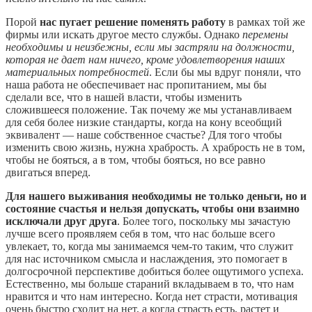
Порой
нас пугает решение поменять работу
в рамках той же
фирмы или искать другое место службы. Однако
перемены
необходимы и неизбежны, если мы застряли на должности,
которая не дает нам ничего, кроме удовлетворения наших
материальных потребностей
. Если бы мы вдруг поняли, что
наша работа не обеспечивает нас пропитанием, мы бы
сделали все, что в нашей власти, чтобы изменить
сложившееся положение. Так почему же мы устанавливаем
для себя более низкие стандарты, когда на кону всеобщий
эквивалент — наше собственное счастье? Для того чтобы
изменить свою жизнь, нужна храбрость. А храбрость не в том,
чтобы не бояться, а в том, чтобы бояться, но все равно
двигаться вперед.
Для нашего выживания необходимы не только деньги, но и
состояние счастья и нельзя допускать, чтобы они взаимно
исключали друг друга
. Более того, поскольку мы зачастую
лучше всего проявляем себя в том, что нас больше всего
увлекает, то, когда мы занимаемся чем-то таким, что служит
для нас источником смысла и наслаждения, это помогает в
долгосрочной перспективе добиться более ощутимого успеха.
Естественно, мы больше стараний вкладываем в то, что нам
нравится и что нам интересно. Когда нет страсти, мотивация
очень быстро сходит на нет, а когда страсть есть, растет и