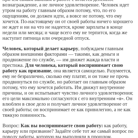
вознаграждение, а не личное удовлетворение. Человек идет
утром на работу главным образом потому, что, по его
ощущениям, он должен идти, а вовсе не потому, что ему
хочется. По-настоящему он от своей работы ничего хорошего
не ждет и ни на что не надеется, кроме зарплаты в конце
недели или месяца; и чаще всего ему не терпится, когда же
наступит пятница или очередной отпуск.
Человек, который делает карьеру
, побуждаем главным
образом внешними факторами — такими, как деньги и
продвижение по службе, — им движет жажда власти и
престижа.
Для человека, который воспринимает свою
работу как призвание
, она является самоцелью. Разумеется,
ему не безразлично, сколько ему платят, и он тоже не прочь
продвинуться по службе, но работает он главным образом
потому, что ему хочется работать. Им движут внутренние
причины, и он испытывает чувство личного удовлетворения;
его цели максимально согласуются с его внутренним «я». Он
влюблен в свое дело и получает личное удовлетворение от
своей работы; он воспринимает ее как привилегию, а не как
тяжкую повинность.
Вопрос:
Как вы воспринимаете свою работу:
как работу,
карьеру или призвание? Задайте себе тот же самый вопрос по
поводу работы, которую вы выполняли в прошлом.