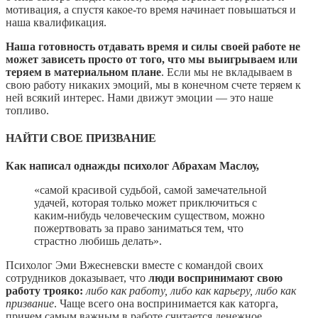
мотивация, а спустя какое-то время начинает повышаться и
наша квалификация.
Наша готовность отдавать время и силы своей работе не
может зависеть просто от того, что мы выигрываем или
теряем в материальном плане
. Если мы не вкладываем в
свою работу никаких эмоций, мы в конечном счете теряем к
ней всякий интерес. Нами движут эмоции — это наше
топливо.
НАЙТИ СВОЕ ПРИЗВАНИЕ
Как написал однажды психолог Абрахам Маслоу,
«самой красивой судьбой, самой замечательной
удачей, которая только может приключиться с
каким-нибудь человеческим существом, можно
пожертвовать за право заниматься тем, что
страстно любишь делать».
Психолог Эми Вжесневски вместе с командой своих
сотрудников доказывает, что
люди воспринимают свою
работу трояко:
либо как работу, либо как карьеру, либо как
призвание
. Чаще всего она воспринимается как каторга,
причем самым важным в работе считается денежное