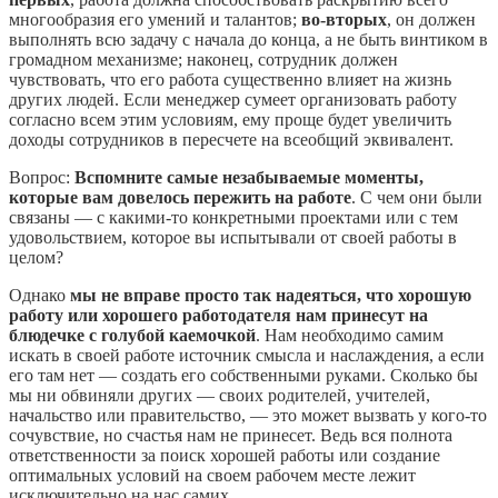
многообразия его умений и талантов;
во-вторых
, он должен
выполнять всю задачу с начала до конца, а не быть винтиком в
громадном механизме; наконец, сотрудник должен
чувствовать, что его работа существенно влияет на жизнь
других людей. Если менеджер сумеет организовать работу
согласно всем этим условиям, ему проще будет увеличить
доходы сотрудников в пересчете на всеобщий эквивалент.
Вопрос:
Вспомните самые незабываемые моменты,
которые вам довелось пережить на работе
. С чем они были
связаны — с какими-то конкретными проектами или с тем
удовольствием, которое вы испытывали от своей работы в
целом?
Однако
мы не вправе просто так надеяться, что хорошую
работу или хорошего работодателя нам принесут на
блюдечке с голубой каемочкой
. Нам необходимо самим
искать в своей работе источник смысла и наслаждения, а если
его там нет — создать его собственными руками. Сколько бы
мы ни обвиняли других — своих родителей, учителей,
начальство или правительство, — это может вызвать у кого-то
сочувствие, но счастья нам не принесет. Ведь вся полнота
ответственности за поиск хорошей работы или создание
оптимальных условий на своем рабочем месте лежит
исключительно на нас самих.