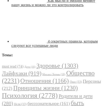
Как мысли и эмоции меняют
нашу жизнь и можно ли это контролировать
4 секретных правила, которым
следуют все успешные люди
Темы:
Здоровье
(1303)
must read
(74)
Дети
(16)
Общество
Лайфхаки
(919)
Михаил Литвак
(18)
(2231)
Отношения
(1166)
Персоны
Ошо
(33)
Принципы жизни
(1230)
(212)
Психология
(2778)
Родители и дети
быть
(280)
бессознательное
(161)
Цели
(33)