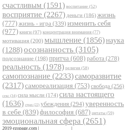
счастливым
(1591)
воспитание
(52)
восприятие
(2267)
жизнь
деньги
(186)
(777)
изменить себя
жизнь - игра
(339)
(977)
книги
(97)
концентрация внимания
(77)
мышление
(1856)
наука
мотивация
(200)
осознанность
(3105)
(1288)
притча
(608)
работа
(278)
подсознание
(198)
реальность
(1978)
религия
(58)
самопознание
(2233)
саморазвитие
(2317)
самореализация
(753)
свобода
(256)
сила настоящего
сила мысли
(174)
секс
(34)
(1636)
уверенность
убеждения
(294)
страх
(22)
в себе
(839)
философия
(687)
цитаты
(59)
эмоциональная сфера
(2651)
2019 ezopage.com |
Обратная связь
|
О проекте