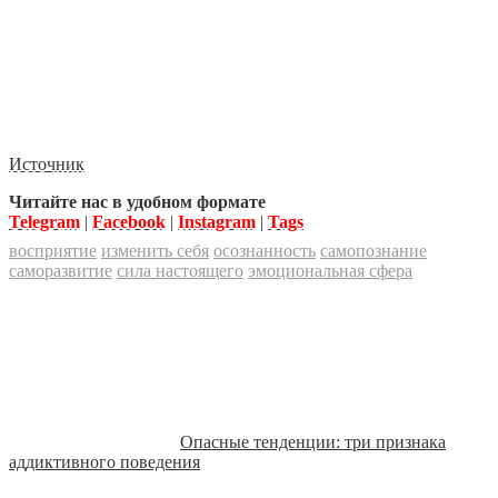
Источник
Читайте нас в удобном формате
Telegram
|
Facebook
|
Instagram
|
Tags
восприятие
изменить себя
осознанность
самопознание
саморазвитие
сила настоящего
эмоциональная сфера
Опасные тенденции: три признака
аддиктивного поведения