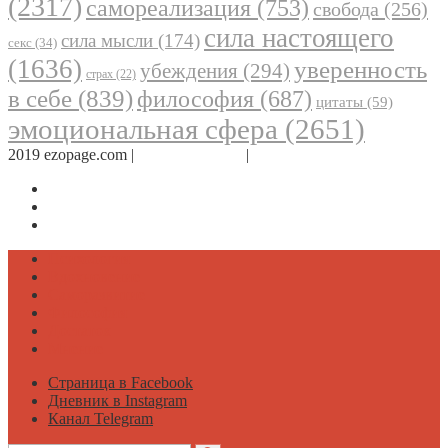
(2317)
самореализация
(753)
свобода
(256)
сила настоящего
сила мысли
(174)
секс
(34)
(1636)
уверенность
убеждения
(294)
страх
(22)
в себе
(839)
философия
(687)
цитаты
(59)
эмоциональная сфера
(2651)
2019 ezopage.com |
Обратная связь
|
О проекте
Страница в Facebook
Дневник в Instagram
Канал Telegram
Психология
Вдохновение
Саморазвитие
Философия
Достаток
Мнение
Страница в Facebook
Дневник в Instagram
Канал Telegram