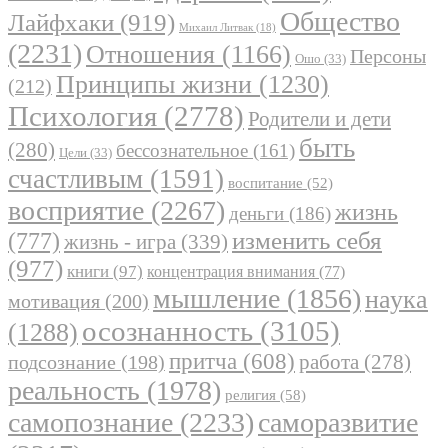
Общество
Лайфхаки
(919)
Михаил Литвак
(18)
(2231)
Отношения
(1166)
Персоны
Ошо
(33)
Принципы жизни
(1230)
(212)
Психология
(2778)
Родители и дети
быть
(280)
бессознательное
(161)
Цели
(33)
счастливым
(1591)
воспитание
(52)
восприятие
(2267)
жизнь
деньги
(186)
(777)
изменить себя
жизнь - игра
(339)
(977)
книги
(97)
концентрация внимания
(77)
мышление
(1856)
наука
мотивация
(200)
осознанность
(3105)
(1288)
притча
(608)
работа
(278)
подсознание
(198)
реальность
(1978)
религия
(58)
самопознание
(2233)
саморазвитие