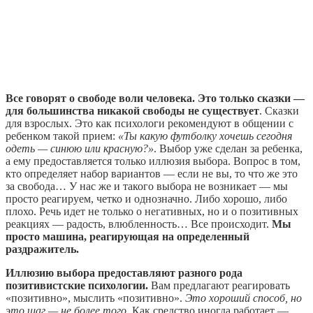
Все говорят о свободе воли человека. Это только сказки —
для большинства никакой свободы не существует
. Сказки
для взрослых. Это как психологи рекомендуют в общении с
ребенком такой прием:
«Ты какую футболку хочешь сегодня
одеть — синюю или красную?»
. Выбор уже сделан за ребенка,
а ему предоставляется только иллюзия выбора. Вопрос в том,
кто определяет набор вариантов — если не вы, то что же это
за свобода… У нас же и такого выбора не возникает — мы
просто реагируем, четко и однозначно. Либо хорошо, либо
плохо. Речь идет не только о негативных, но и о позитивных
реакциях — радость, влюбленность… Все происходит.
Мы
просто машина, реагирующая на определенный
раздражитель.
Иллюзию выбора предоставляют разного рода
позитивистские психологии.
Вам предлагают реагировать
«позитивно», мыслить «позитивно».
Это хороший способ, но
это шаг — не более того
. Как средство иногда работает —