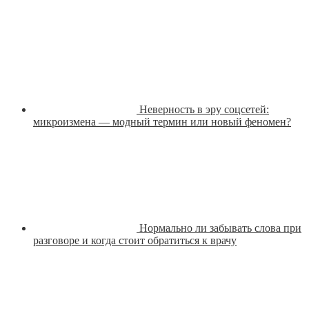
Неверность в эру соцсетей:
микроизмена — модный термин или новый феномен?
Нормально ли забывать слова при
разговоре и когда стоит обратиться к врачу