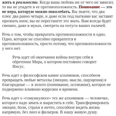
жить в
реальности
. Когда ваша любовь ни от чего не зависит,
то вы не упадете в ее противоположность.
Понимание
— это
не вера, которую можно поколебать.
Вы знаете, что два
плюс два равно четыре, и даже если под пытками вас заставят
признать иное, вы не перестанете это знать. Вам всегда будет
смешно, даже в муках, смотреть на потуги ваших палачей.
Речь о том, чтобы превратить противоположности в одно.
Одно, которое не способно превратится в
противоположность, просто потому, что противоположности
у него нет.
Речь идет об окончании войны внутри себя и
обретении Мира, о котором постоянно говорит
Иисус.
Речь идет о философском камне алхимиков, способном
превращать любые металлы (эмоции, мысли, ощущения) в
благородные — в золото (понимание, осознание), которое не
подвержено влиянию коррозии и времени.
Речь идет о «гомункулюсе» тех же алхимиков — человечке,
которого надо зачать и вырастить в себе. Трансформировать
эмоции, боли, страхи в нечто, способное видеть жизнь
напрямую, без линз и фильтров. В нашу живую душу.