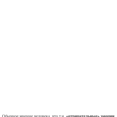
Обычное мнение человека, что т.н.
«отрицательные» эмоции