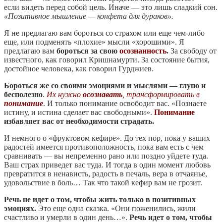
если видеть перед собой цель. Иначе — это лишь сладкий сон.
«Позитивное мышление — конфета для дураков».
Я не предлагаю вам бороться со страхом или еще чем-либо
еще, или подменять «плохие» мысли «хорошими». Я
предлагаю вам
бороться за свою
осознанность
.
За свободу от
известного, как говорил Кришнамурти. За состояние бытия,
достойное человека, как говорил Гурджиев.
Бороться же со своими эмоциями и мыслями — глупо и
бесполезно
.
Их нужно
осознавать
, трансформировать в
понимание
. И только понимание освободит вас. «Познаете
истину, и истина сделает вас свободными».
Понимание
избавляет вас от необходимости страдать.
И немного о «фруктовом кефире». До тех пор, пока у ваших
радостей имеется противоположность, пока вам есть с чем
сравнивать — вы непременно рано или поздно уйдете туда.
Ваш страх приведет вас туда. И тогда в один момент любовь
превратится в ненависть, радость в печаль, вера в отчаянье,
удовольствие в боль… Так что такой кефир вам не грозит.
Речь не идет о том, чтобы жить только в позитивных
эмоциях.
Это еще одна сказка. «Они поженились, жили
счастливо и умерли в один день…».
Речь идет о том, чтобы