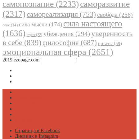
самопознание
(2233)
саморазвитие
(2317)
самореализация
(753)
свобода
(256)
сила настоящего
сила мысли
(174)
секс
(34)
(1636)
уверенность
убеждения
(294)
страх
(22)
в себе
(839)
философия
(687)
цитаты
(59)
эмоциональная сфера
(2651)
2019 ezopage.com |
Обратная связь
|
О проекте
Страница в Facebook
Дневник в Instagram
Канал Telegram
Психология
Вдохновение
Саморазвитие
Философия
Достаток
Мнение
Страница в Facebook
Дневник в Instagram