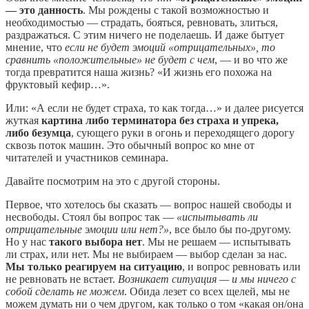
— это данность
. Мы рождены с такой возможностью и
необходимостью — страдать, бояться, ревновать, злиться,
раздражаться. С этим ничего не поделаешь. И даже бытует
мнение, что
если не будет эмоций «отрицательных», то
сравнить «положительные» не будет с чем
, — и во что же
тогда превратится наша жизнь? «И жизнь его похожа на
фруктовый кефир…».
Или: «А если не будет страха, то как тогда…» и далее рисуется
жуткая
картина либо терминатора без страха и упрека,
либо безумца
, сующего руки в огонь и переходящего дорогу
сквозь поток машин. Это обычный вопрос ко мне от
читателей и участников семинара.
Давайте посмотрим на это с другой стороны.
Первое, что хотелось бы сказать — вопрос нашей свободы и
несвободы. Стоял бы вопрос так —
«испытывать ли
отрицательные эмоции или нет?»
, все было бы по-другому.
Но у нас
такого выбора нет
. Мы не решаем — испытывать
ли страх, или нет. Мы не выбираем — выбор сделан за нас.
Мы только реагируем на ситуацию
, и вопрос ревновать или
не ревновать не встает.
Возникает ситуация — и мы ничего с
собой сделать не можем
. Обида лезет со всех щелей, мы не
можем думать ни о чем другом, как только о том «какая он/она