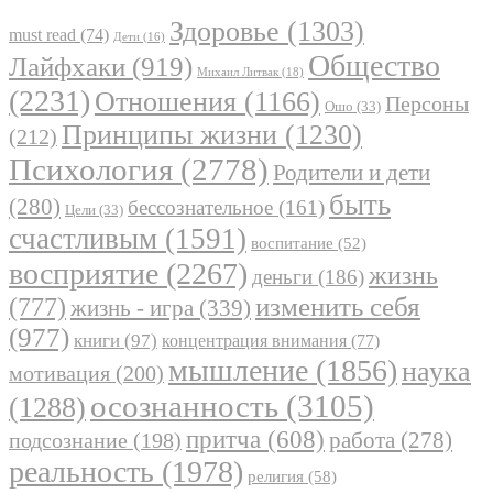
Здоровье
(1303)
must read
(74)
Дети
(16)
Общество
Лайфхаки
(919)
Михаил Литвак
(18)
(2231)
Отношения
(1166)
Персоны
Ошо
(33)
Принципы жизни
(1230)
(212)
Психология
(2778)
Родители и дети
быть
(280)
бессознательное
(161)
Цели
(33)
счастливым
(1591)
воспитание
(52)
восприятие
(2267)
жизнь
деньги
(186)
(777)
изменить себя
жизнь - игра
(339)
(977)
книги
(97)
концентрация внимания
(77)
мышление
(1856)
наука
мотивация
(200)
осознанность
(3105)
(1288)
притча
(608)
работа
(278)
подсознание
(198)
реальность
(1978)
религия
(58)