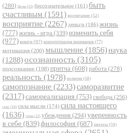
быть
(280)
бессознательное
(161)
Цели
(33)
счастливым
(1591)
воспитание
(52)
восприятие
(2267)
жизнь
деньги
(186)
(777)
изменить себя
жизнь - игра
(339)
(977)
книги
(97)
концентрация внимания
(77)
мышление
(1856)
наука
мотивация
(200)
осознанность
(3105)
(1288)
притча
(608)
работа
(278)
подсознание
(198)
реальность
(1978)
религия
(58)
самопознание
(2233)
саморазвитие
(2317)
самореализация
(753)
свобода
(256)
сила настоящего
сила мысли
(174)
секс
(34)
(1636)
уверенность
убеждения
(294)
страх
(22)
в себе
(839)
философия
(687)
цитаты
(59)
эмоциональная сфера
(2651)