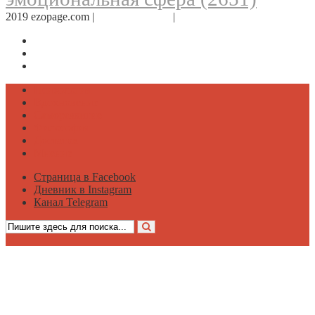
2019 ezopage.com |
Обратная связь
|
О проекте
Страница в Facebook
Дневник в Instagram
Канал Telegram
Психология
Вдохновение
Саморазвитие
Философия
Достаток
Мнение
Страница в Facebook
Дневник в Instagram
Канал Telegram