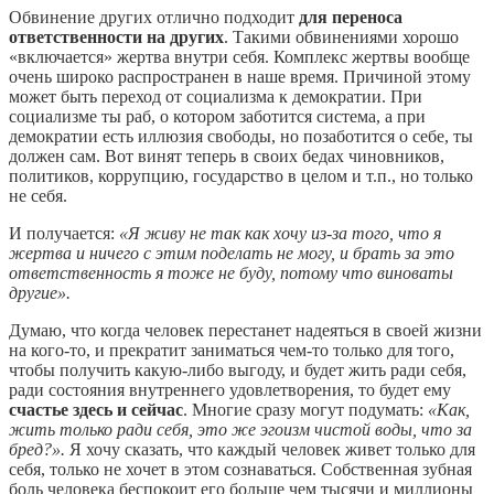
Обвинение других отлично подходит
для переноса
ответственности на других
. Такими обвинениями хорошо
«включается» жертва внутри себя. Комплекс жертвы вообще
очень широко распространен в наше время. Причиной этому
может быть переход от социализма к демократии. При
социализме ты раб, о котором заботится система, а при
демократии есть иллюзия свободы, но позаботится о себе, ты
должен сам. Вот винят теперь в своих бедах чиновников,
политиков, коррупцию, государство в целом и т.п., но только
не себя.
И получается:
«Я живу не так как хочу из-за того, что я
жертва и ничего с этим поделать не могу, и брать за это
ответственность я тоже не буду, потому что виноваты
другие».
Думаю, что когда человек перестанет надеяться в своей жизни
на кого-то, и прекратит заниматься чем-то только для того,
чтобы получить какую-либо выгоду, и будет жить ради себя,
ради состояния внутреннего удовлетворения, то будет ему
счастье здесь и сейчас
. Многие сразу могут подумать:
«Как,
жить только ради себя, это же эгоизм чистой воды, что за
бред?».
Я хочу сказать, что каждый человек живет только для
себя, только не хочет в этом сознаваться. Собственная зубная
боль человека беспокоит его больше чем тысячи и миллионы