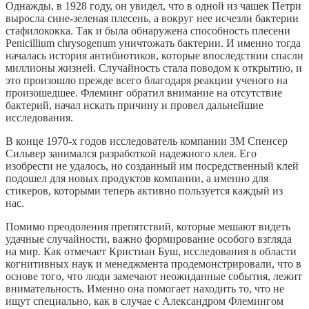
Однажды, в 1928 году, он увидел, что в одной из чашек Петри
выросла сине-зеленая плесень, а вокруг нее исчезли бактерии
стафилококка. Так и была обнаружена способность плесени
Penicillium chrysogenum уничтожать бактерии. И именно тогда
началась история антибиотиков, которые впоследствии спасли
миллионы жизней. Случайность стала поводом к открытию, и
это произошло прежде всего благодаря реакции ученого на
произошедшее. Флеминг обратил внимание на отсутствие
бактерий, начал искать причину и провел дальнейшие
исследования.
В конце 1970-х годов исследователь компании 3M Спенсер
Сильвер занимался разработкой надежного клея. Его
изобрести не удалось, но созданный им посредственный клей
подошел для новых продуктов компании, а именно для
стикеров, которыми теперь активно пользуется каждый из
нас.
Помимо преодоления препятствий, которые мешают видеть
удачные случайности, важно формирование особого взгляда
на мир. Как отмечает Кристиан Буш, исследования в области
когнитивных наук и менеджмента продемонстрировали, что в
основе того, что люди замечают неожиданные события, лежит
внимательность. Именно она помогает находить то, что не
ищут специально, как в случае с Александром Флемингом