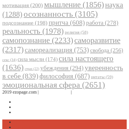
мышление
(1856)
наука
мотивация
(200)
осознанность
(3105)
(1288)
притча
(608)
работа
(278)
подсознание
(198)
реальность
(1978)
религия
(58)
самопознание
(2233)
саморазвитие
(2317)
самореализация
(753)
свобода
(256)
сила настоящего
сила мысли
(174)
секс
(34)
(1636)
уверенность
убеждения
(294)
страх
(22)
в себе
(839)
философия
(687)
цитаты
(59)
эмоциональная сфера
(2651)
2019 ezopage.com |
Обратная связь
|
О проекте
Страница в Facebook
Дневник в Instagram
Канал Telegram
Психология
Вдохновение