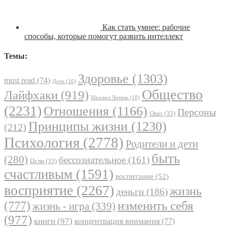
Как стать умнее: рабочие
способы, которые помогут развить интеллект
Темы:
Здоровье
(1303)
must read
(74)
Дети
(16)
Общество
Лайфхаки
(919)
Михаил Литвак
(18)
(2231)
Отношения
(1166)
Персоны
Ошо
(33)
Принципы жизни
(1230)
(212)
Психология
(2778)
Родители и дети
быть
(280)
бессознательное
(161)
Цели
(33)
счастливым
(1591)
воспитание
(52)
восприятие
(2267)
жизнь
деньги
(186)
(777)
изменить себя
жизнь - игра
(339)
(977)
книги
(97)
концентрация внимания
(77)