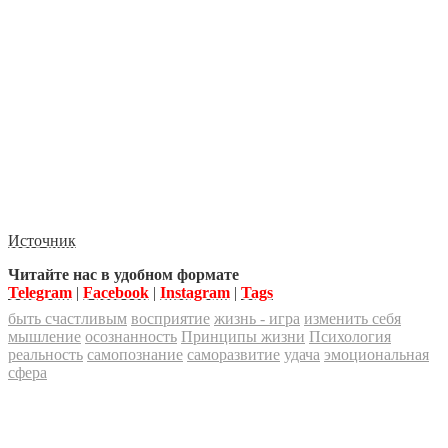
Источник
Читайте нас в удобном формате
Telegram
|
Facebook
|
Instagram
|
Tags
быть счастливым
восприятие
жизнь - игра
изменить себя
мышление
осознанность
Принципы жизни
Психология
реальность
самопознание
саморазвитие
удача
эмоциональная
сфера