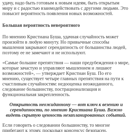
удачу, надо быть готовым к новым идеям, быть открытым
миру и с радостью взаимодействовать с другими людьми. Это
повысит вероятность появления новых возможностей.
Большая вероятность невероятного
По мнению Кристиана Буша, удачная случайность может
произойти в любую минуту. Но привычные способы
мышления закрывают серендипность от большинства людей,
поэтому ее не замечают и не используют.
«Самые большие препятствия — наши предубеждения о мире,
которые зачастую и управляют мышлением и лишают
возможностей», — утверждает Кристиан Буш. По его
мнению, существует четыре главных препятствия на пути к
счастливым случайностям: недооценка неожиданного,
следование большинству, пострационализация и
функциональная закрепленность.
Открытость неожиданному — вот ключ к везению и
серендипности, по мнению Кристиана Буша. Важно
видеть скрытую ценность незапланированных событий.
Если говорить о следовании большинству, то многие
прибегают к этому, поскольку консенсус безопасен.