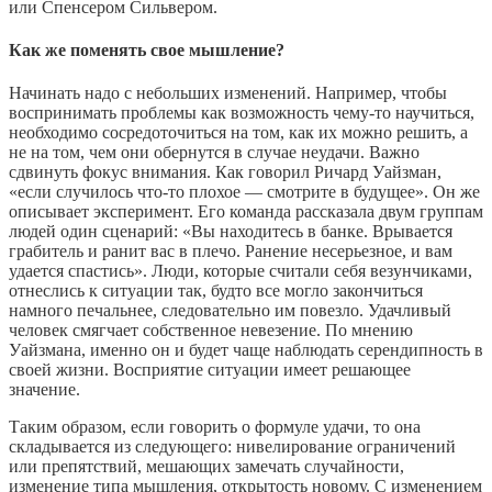
или Спенсером Сильвером.
Как же поменять свое мышление?
Начинать надо с небольших изменений. Например, чтобы
воспринимать проблемы как возможность чему-то научиться,
необходимо сосредоточиться на том, как их можно решить, а
не на том, чем они обернутся в случае неудачи. Важно
сдвинуть фокус внимания. Как говорил Ричард Уайзман,
«если случилось что-то плохое — смотрите в будущее». Он же
описывает эксперимент. Его команда рассказала двум группам
людей один сценарий: «Вы находитесь в банке. Врывается
грабитель и ранит вас в плечо. Ранение несерьезное, и вам
удается спастись». Люди, которые считали себя везунчиками,
отнеслись к ситуации так, будто все могло закончиться
намного печальнее, следовательно им повезло. Удачливый
человек смягчает собственное невезение. По мнению
Уайзмана, именно он и будет чаще наблюдать серендипность в
своей жизни. Восприятие ситуации имеет решающее
значение.
Таким образом, если говорить о формуле удачи, то она
складывается из следующего: нивелирование ограничений
или препятствий, мешающих замечать случайности,
изменение типа мышления, открытость новому. С изменением