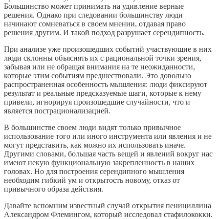
Большинство может принимать на удивление верные
решения. Однако при следовании большинству люди
начинают сомневаться в своем мнении, отдавая право
решения другим. И такой подход разрушает серендипность.
При анализе уже произошедших событий участвующие в них
люди склонны объяснять их с рациональной точки зрения,
забывая или не обращая внимания на те неожиданности,
которые этим событиям предшествовали. Это довольно
распространенная особенность мышления: люди фиксируют
результат и реальные предсказуемые шаги, которые к нему
привели, игнорируя произошедшие случайности, что и
является пострационализацией.
В большинстве своем люди видят только привычное
использование того или иного инструмента или явления и не
могут представить, как можно их использовать иначе.
Другими словами, большая часть вещей и явлений вокруг нас
имеют некую функциональную закрепленность в наших
головах. Но для построения серендипного мышления
необходим гибкий ум и открытость новому, отказ от
привычного образа действия.
Давайте вспомним известный случай открытия пенициллина
Александром Флемингом, который исследовал стафилококки.