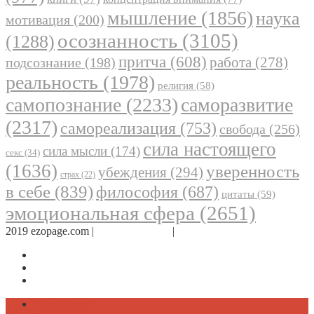
мышление
(1856)
наука
мотивация
(200)
осознанность
(3105)
(1288)
притча
(608)
работа
(278)
подсознание
(198)
реальность
(1978)
религия
(58)
самопознание
(2233)
саморазвитие
(2317)
самореализация
(753)
свобода
(256)
сила настоящего
сила мысли
(174)
секс
(34)
(1636)
уверенность
убеждения
(294)
страх
(22)
в себе
(839)
философия
(687)
цитаты
(59)
эмоциональная сфера
(2651)
2019 ezopage.com |
Обратная связь
|
О проекте
Страница в Facebook
Дневник в Instagram
Канал Telegram
Психология