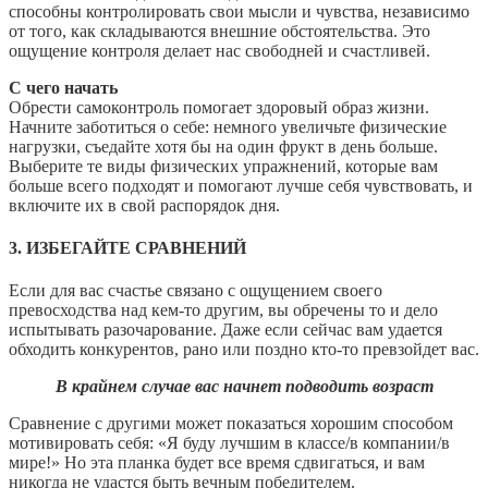
способны контролировать свои мысли и чувства, независимо
от того, как складываются внешние обстоятельства. Это
ощущение контроля делает нас свободней и счастливей.
С чего начать
Обрести самоконтроль помогает здоровый образ жизни.
Начните заботиться о себе: немного увеличьте физические
нагрузки, съедайте хотя бы на один фрукт в день больше.
Выберите те виды физических упражнений, которые вам
больше всего подходят и помогают лучше себя чувствовать, и
включите их в свой распорядок дня.
3. ИЗБЕГАЙТЕ СРАВНЕНИЙ
Если для вас счастье связано с ощущением своего
превосходства над кем-то другим, вы обречены то и дело
испытывать разочарование. Даже если сейчас вам удается
обходить конкурентов, рано или поздно кто-то превзойдет вас.
В крайнем случае вас начнет подводить возраст
Сравнение с другими может показаться хорошим способом
мотивировать себя: «Я буду лучшим в классе/в компании/в
мире!» Но эта планка будет все время сдвигаться, и вам
никогда не удастся быть вечным победителем.