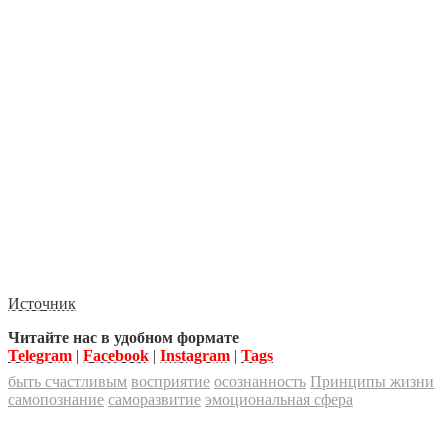
Источник
Читайте нас в удобном формате
Telegram
|
Facebook
|
Instagram
|
Tags
быть счастливым
восприятие
осознанность
Принципы жизни
самопознание
саморазвитие
эмоциональная сфера