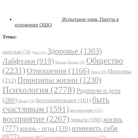
Испытание царя. Притча в
изложении ОШО
Темы:
Здоровье
(1303)
must read
(74)
Дети
(16)
Общество
Лайфхаки
(919)
Михаил Литвак
(18)
(2231)
Отношения
(1166)
Персоны
Ошо
(33)
Принципы жизни
(1230)
(212)
Психология
(2778)
Родители и дети
быть
(280)
бессознательное
(161)
Цели
(33)
счастливым
(1591)
воспитание
(52)
восприятие
(2267)
жизнь
деньги
(186)
(777)
изменить себя
жизнь - игра
(339)
(977)
книги
(97)
концентрация внимания
(77)