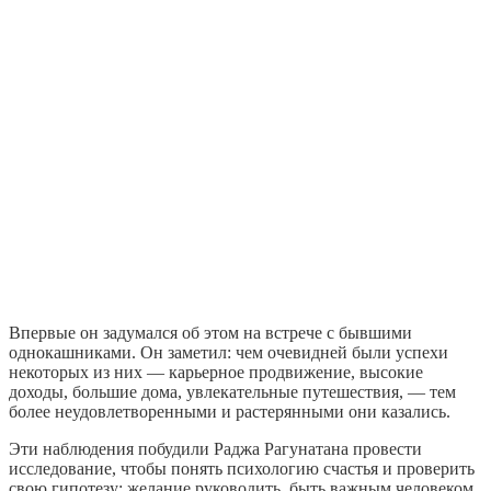
Впервые он задумался об этом на встрече с бывшими
однокашниками. Он заметил: чем очевидней были успехи
некоторых из них — карьерное продвижение, высокие
доходы, большие дома, увлекательные путешествия, — тем
более неудовлетворенными и растерянными они казались.
Эти наблюдения побудили Раджа Рагунатана провести
исследование, чтобы понять психологию счастья и проверить
свою гипотезу: желание руководить, быть важным человеком,