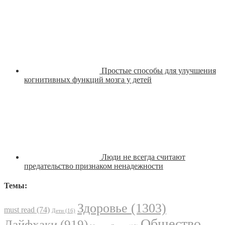
Простые способы для улучшения
когнитивных функций мозга у детей
Люди не всегда считают
предательство признаком ненадежности
Темы:
Здоровье
(1303)
must read
(74)
Дети
(16)
Общество
Лайфхаки
(919)