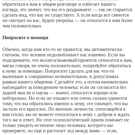
обратиться к вам в общем разговоре и избегает вашего
взгляда, это значит, что вы его раздражаете — так он старается
сделать вид, что вас не существует. А если когда все смеются
он смотрит на вас, будьте уверены — он относится к вам более
чем положительно.
Попросите о помощи
Обычно, когда нам кто-то не нравится, мы автоматически
считаем, что человек недолюбливает нас взаимно. Если вы
подозреваете, что коллега/знакомый/приятель относится к вам,
мягко говоря, не очень положительно, попробуйте обратиться
к нему за помощью. Попросите сделать для вас что-то
маленькое и совершенно незначительное, в допустимых
рамках вашего общения. Сделайте это, а потом внимательно
наблюдайте за поведением человека: если он согласится без
задней мысли и паузы — значит, относится хорошо или
нейтрально. Но если он откажет или очень сильно удивится
тому, что вы обратились именно к нему, это означает, что вы
застали его врасплох. По мнению личности, относящейся к
вам плохо, вы не можете относиться к нему с добром и ждать
того же в ответ. Но этот психологический прием поможет не
только увидеть истинное лицо человека, которого вы
проверяете, но еще и растопит лед между вами — если,