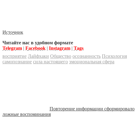
Источник
Читайте нас в удобном формате
Telegram
|
Facebook
|
Instagram
|
Tags
восприятие
Лайфхаки
Общество
осознанность
Психология
самопознание
сила настоящего
эмоциональная сфера
Повторение информации сформировало
ложные воспоминания