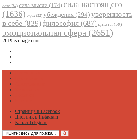
сила настоящего
сила мысли
(174)
секс
(34)
(1636)
уверенность
убеждения
(294)
страх
(22)
в себе
(839)
философия
(687)
цитаты
(59)
эмоциональная сфера
(2651)
2019 ezopage.com |
Обратная связь
|
О проекте
Страница в Facebook
Дневник в Instagram
Канал Telegram
Психология
Вдохновение
Саморазвитие
Философия
Достаток
Мнение
Страница в Facebook
Дневник в Instagram
Канал Telegram