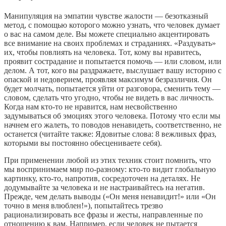
Манипуляция на эмпатии чувстве жалости — безотказный
метод, с помощью которого можно узнать, что человек думает
о вас на самом деле. Вы можете специально акцентировать
все внимание на своих проблемах и страданиях. «Раздувать»
их, чтобы повлиять на человека. Тот, кому вы нравитесь,
проявит сострадание и попытается помочь — или словом, или
делом. А тот, кого вы раздражаете, выслушает вашу историю с
опаской и недоверием, проявляя максимум безразличия. Он
будет молчать, попытается уйти от разговора, сменить тему —
словом, сделать что угодно, чтобы не видеть в вас личность.
Когда нам кто-то не нравится, нам несвойственно
задумываться об эмоциях этого человека. Потому что если мы
начнем его жалеть, то поводов ненавидеть, соответственно, не
останется (читайте также: Ядовитые слова: 8 вежливых фраз,
которыми вы постоянно обесцениваете себя).
При применении любой из этих техник стоит помнить, что
мы воспринимаем мир по-разному: кто-то видит глобальную
картинку, кто-то, напротив, сосредоточен на деталях. Не
додумывайте за человека и не настраивайтесь на негатив.
Прежде, чем делать выводы («Он меня ненавидит!» или «Он
точно в меня влюблен!»), попытайтесь трезво
рационализировать все фразы и жесты, направленные по
отношению к вам. Например, если человек не пытается