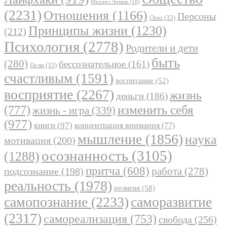
Михаил Литвак
(18)
(2231)
Отношения
(1166)
Персоны
Ошо
(33)
Принципы жизни
(1230)
(212)
Психология
(2778)
Родители и дети
быть
(280)
бессознательное
(161)
Цели
(33)
счастливым
(1591)
воспитание
(52)
восприятие
(2267)
жизнь
деньги
(186)
(777)
изменить себя
жизнь - игра
(339)
(977)
книги
(97)
концентрация внимания
(77)
мышление
(1856)
наука
мотивация
(200)
осознанность
(3105)
(1288)
притча
(608)
работа
(278)
подсознание
(198)
реальность
(1978)
религия
(58)
самопознание
(2233)
саморазвитие
(2317)
самореализация
(753)
свобода
(256)