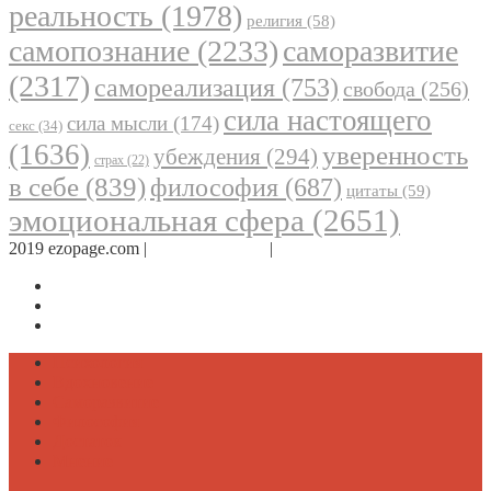
реальность
(1978)
религия
(58)
самопознание
(2233)
саморазвитие
(2317)
самореализация
(753)
свобода
(256)
сила настоящего
сила мысли
(174)
секс
(34)
(1636)
уверенность
убеждения
(294)
страх
(22)
в себе
(839)
философия
(687)
цитаты
(59)
эмоциональная сфера
(2651)
2019 ezopage.com |
Обратная связь
|
О проекте
Страница в Facebook
Дневник в Instagram
Канал Telegram
Психология
Вдохновение
Саморазвитие
Философия
Достаток
Мнение