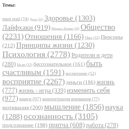
Темы:
Здоровье
(1303)
must read
(74)
Дети
(16)
Общество
Лайфхаки
(919)
Михаил Литвак
(18)
(2231)
Отношения
(1166)
Персоны
Ошо
(33)
Принципы жизни
(1230)
(212)
Психология
(2778)
Родители и дети
быть
(280)
бессознательное
(161)
Цели
(33)
счастливым
(1591)
воспитание
(52)
восприятие
(2267)
жизнь
деньги
(186)
(777)
изменить себя
жизнь - игра
(339)
(977)
книги
(97)
концентрация внимания
(77)
мышление
(1856)
наука
мотивация
(200)
осознанность
(3105)
(1288)
притча
(608)
работа
(278)
подсознание
(198)