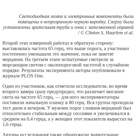
Светодиодная лампа и электронные компоненты были
помещены в непрозрачную черную коробку. Сверху были
установлены зрительная труба и очки с затемненной оправой
/ © Clinton S. Haarlem et al.
Второй этап измерений работал в обратную сторону:
выставлялась частота 65 герц, что выше порога, а участники
постепенно уменьшали это значение, пока не заметят
мерцания. На третьем этапе испытуемые смотрели за
моргающим светом с околопороговой частотой в случайном
порядке. Результаты эксперимента авторы опубликовали в
журнале PLOS One.
Один из участников, как отметили исследователи, во время
второго замера сразу предупредил, что различает мигание
света на частоте 65 герц, — для него экспериментаторы
поставили начальную планку в 80 герц. Вся группа проходила
тест днем и вечером. У мужчин порог слияния мерцаний был
относительно стабильным между сессиями и увеличивался в
среднем на 0,4 герца, а у женщин этот показатель вырастал на
1,6 герца.
Авторы исследования также обнаружили значительные