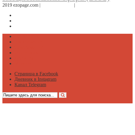
2019 ezopage.com |
Обратная связь
|
О проекте
Страница в Facebook
Дневник в Instagram
Канал Telegram
Психология
Вдохновение
Саморазвитие
Философия
Достаток
Мнение
Страница в Facebook
Дневник в Instagram
Канал Telegram