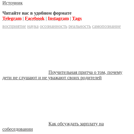
Источник
Читайте нас в удобном формате
Telegram
|
Facebook
|
Instagram
|
Tags
восприятие
наука
осознанность
реальность
самопознание
Поучительная притча о том, почему
дети не слушают и не уважают своих родителей
Как обсуждать зарплату на
собеседовании