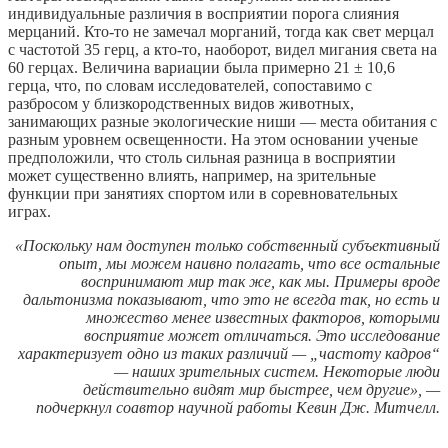
индивидуальные различия в восприятии порога слияния
мерцаний. Кто-то не замечал морганий, тогда как свет мерцал
с частотой 35 герц, а кто-то, наоборот, видел мигания света на
60 герцах. Величина вариации была примерно 21 ± 10,6
герца, что, по словам исследователей, сопоставимо с
разбросом у близкородственных видов животных,
занимающих разные экологические ниши — места обитания с
разным уровнем освещенности. На этом основании ученые
предположили, что столь сильная разница в восприятии
может существенно влиять, например, на зрительные
функции при занятиях спортом или в соревновательных
играх.
«Поскольку нам доступен только собственный субъективный
опыт, мы можем наивно полагать, что все остальные
воспринимают мир так же, как мы. Примеры вроде
дальтонизма показывают, что это не всегда так, но есть и
множество менее известных факторов, которыми
восприятие может отличаться. Это исследование
характеризует одно из таких различий — „частоту кадров“
— наших зрительных систем. Некоторые люди
действительно видят мир быстрее, чем другие», —
подчеркнул соавтор научной работы Кевин Дж. Митчелл.