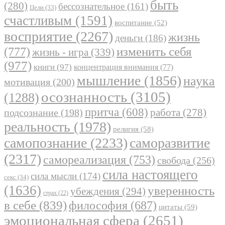
быть
(280)
бессознательное
(161)
Цели
(33)
счастливым
(1591)
воспитание
(52)
восприятие
(2267)
жизнь
деньги
(186)
(777)
изменить себя
жизнь - игра
(339)
(977)
книги
(97)
концентрация внимания
(77)
мышление
(1856)
наука
мотивация
(200)
осознанность
(3105)
(1288)
притча
(608)
работа
(278)
подсознание
(198)
реальность
(1978)
религия
(58)
самопознание
(2233)
саморазвитие
(2317)
самореализация
(753)
свобода
(256)
сила настоящего
сила мысли
(174)
секс
(34)
(1636)
уверенность
убеждения
(294)
страх
(22)
в себе
(839)
философия
(687)
цитаты
(59)
эмоциональная сфера
(2651)