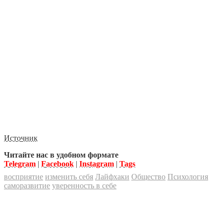
Источник
Читайте нас в удобном формате
Telegram
|
Facebook
|
Instagram
|
Tags
восприятие
изменить себя
Лайфхаки
Общество
Психология
саморазвитие
уверенность в себе