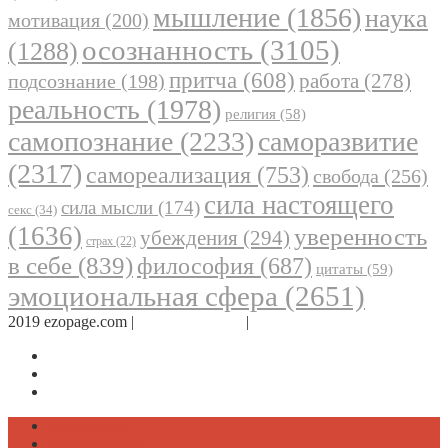
мышление
(1856)
наука
мотивация
(200)
осознанность
(3105)
(1288)
притча
(608)
работа
(278)
подсознание
(198)
реальность
(1978)
религия
(58)
самопознание
(2233)
саморазвитие
(2317)
самореализация
(753)
свобода
(256)
сила настоящего
сила мысли
(174)
секс
(34)
(1636)
уверенность
убеждения
(294)
страх
(22)
в себе
(839)
философия
(687)
цитаты
(59)
эмоциональная сфера
(2651)
2019 ezopage.com |
Обратная связь
|
О проекте
Страница в Facebook
Дневник в Instagram
Канал Telegram
Психология
Вдохновение