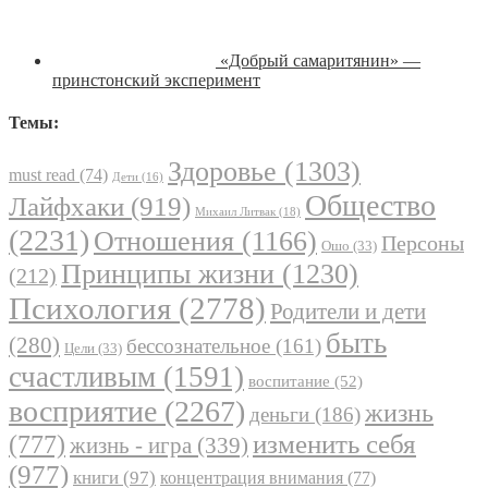
«Добрый самаритянин» —
принстонский эксперимент
Темы:
Здоровье
(1303)
must read
(74)
Дети
(16)
Общество
Лайфхаки
(919)
Михаил Литвак
(18)
(2231)
Отношения
(1166)
Персоны
Ошо
(33)
Принципы жизни
(1230)
(212)
Психология
(2778)
Родители и дети
быть
(280)
бессознательное
(161)
Цели
(33)
счастливым
(1591)
воспитание
(52)
восприятие
(2267)
жизнь
деньги
(186)
(777)
изменить себя
жизнь - игра
(339)
(977)
книги
(97)
концентрация внимания
(77)