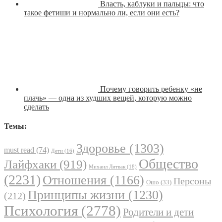
Власть, каблуки и пальцы: что
такое фетиши и нормально ли, если они есть?
Почему говорить ребенку «не
плачь» — одна из худших вещей, которую можно
сделать
Темы:
Здоровье
(1303)
must read
(74)
Дети
(16)
Общество
Лайфхаки
(919)
Михаил Литвак
(18)
(2231)
Отношения
(1166)
Персоны
Ошо
(33)
Принципы жизни
(1230)
(212)
Психология
(2778)
Родители и дети