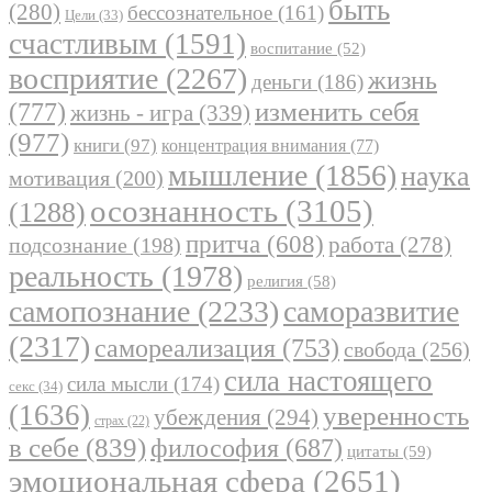
быть
(280)
бессознательное
(161)
Цели
(33)
счастливым
(1591)
воспитание
(52)
восприятие
(2267)
жизнь
деньги
(186)
(777)
изменить себя
жизнь - игра
(339)
(977)
книги
(97)
концентрация внимания
(77)
мышление
(1856)
наука
мотивация
(200)
осознанность
(3105)
(1288)
притча
(608)
работа
(278)
подсознание
(198)
реальность
(1978)
религия
(58)
самопознание
(2233)
саморазвитие
(2317)
самореализация
(753)
свобода
(256)
сила настоящего
сила мысли
(174)
секс
(34)
(1636)
уверенность
убеждения
(294)
страх
(22)
в себе
(839)
философия
(687)
цитаты
(59)
эмоциональная сфера
(2651)