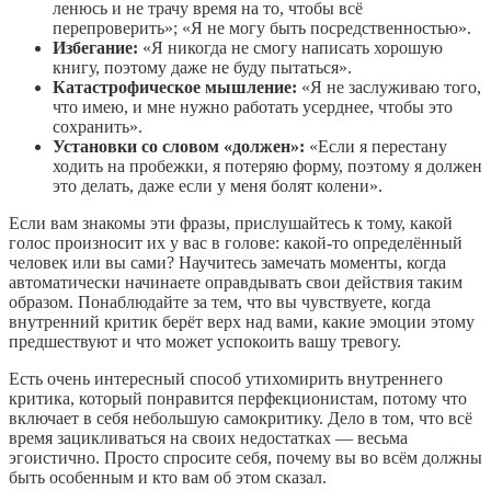
ленюсь и не трачу время на то, чтобы всё
перепроверить»; «Я не могу быть посредственностью».
Избегание:
«Я никогда не смогу написать хорошую
книгу, поэтому даже не буду пытаться».
Катастрофическое мышление:
«Я не заслуживаю того,
что имею, и мне нужно работать усерднее, чтобы это
сохранить».
Установки со словом «должен»:
«Если я перестану
ходить на пробежки, я потеряю форму, поэтому я должен
это делать, даже если у меня болят колени».
Если вам знакомы эти фразы, прислушайтесь к тому, какой
голос произносит их у вас в голове: какой‑то определённый
человек или вы сами? Научитесь замечать моменты, когда
автоматически начинаете оправдывать свои действия таким
образом. Понаблюдайте за тем, что вы чувствуете, когда
внутренний критик берёт верх над вами, какие эмоции этому
предшествуют и что может успокоить вашу тревогу.
Есть очень интересный способ утихомирить внутреннего
критика, который понравится перфекционистам, потому что
включает в себя небольшую самокритику. Дело в том, что всё
время зацикливаться на своих недостатках — весьма
эгоистично. Просто спросите себя, почему вы во всём должны
быть особенным и кто вам об этом сказал.