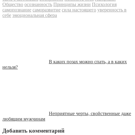
Общество
осознанность
Принципы жизни
Психология
самопознание
саморазвитие
сила настоящего
уверенность в
себе
эмоциональная сфера
В каких позах можно спать, а в каких
нельзя?
Неприятные черты, свойственные даже
любящим мужчинам
Добавить комментарий