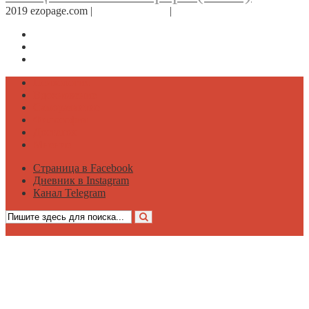
2019 ezopage.com |
Обратная связь
|
О проекте
Страница в Facebook
Дневник в Instagram
Канал Telegram
Психология
Вдохновение
Саморазвитие
Философия
Достаток
Мнение
Страница в Facebook
Дневник в Instagram
Канал Telegram