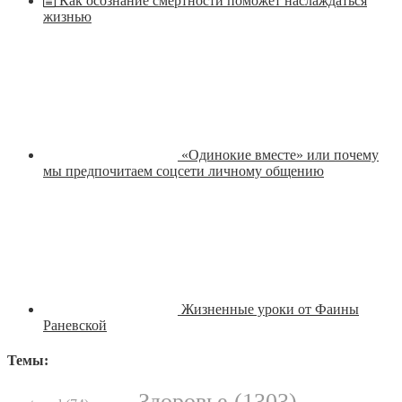
Как осознание смертности поможет наслаждаться
жизнью
«Одинокие вместе» или почему
мы предпочитаем соцсети личному общению
Жизненные уроки от Фаины
Раневской
Темы:
Здоровье
(1303)