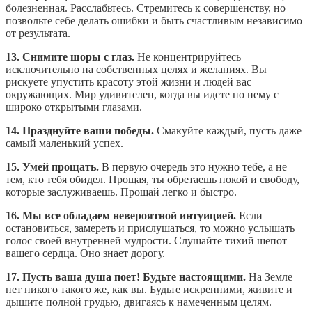
болезненная. Расслабьтесь. Стремитесь к совершенству, но
позвольте себе делать ошибки и быть счастливым независимо
от результата.
13. Снимите шоры с глаз.
Не концентрируйтесь
исключительно на собственных целях и желаниях. Вы
рискуете упустить красоту этой жизни и людей вас
окружающих. Мир удивителен, когда вы идете по нему с
широко открытыми глазами.
14. Празднуйте ваши победы.
Смакуйте каждый, пусть даже
самый маленький успех.
15. Умей прощать.
В первую очередь это нужно тебе, а не
тем, кто тебя обидел. Прощая, ты обретаешь покой и свободу,
которые заслуживаешь. Прощай легко и быстро.
16. Мы все обладаем невероятной интуицией.
Если
остановиться, замереть и прислушаться, то можно услышать
голос своей внутренней мудрости. Слушайте тихий шепот
вашего сердца. Оно знает дорогу.
17. Пусть ваша душа поет! Будьте настоящими.
На Земле
нет никого такого же, как вы. Будьте искренними, живите и
дышите полной грудью, двигаясь к намеченным целям.