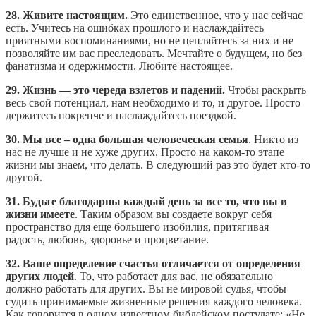
28. Живите настоящим.
Это единственное, что у нас сейчас
есть. Учитесь на ошибках прошлого и наслаждайтесь
приятными воспоминаниями, но не цепляйтесь за них и не
позволяйте им вас преследовать. Мечтайте о будущем, но без
фанатизма и одержимости. Любите настоящее.
29. Жизнь — это череда взлетов и падений.
Чтобы раскрыть
весь свой потенциал, нам необходимо и то, и другое. Просто
держитесь покрепче и наслаждайтесь поездкой.
30. Мы все – одна большая человеческая семья
. Никто из
нас не лучше и не хуже других. Просто на каком-то этапе
жизни мы знаем, что делать. В следующий раз это будет кто-то
другой.
31. Будьте благодарны каждый день за все то, что вы в
жизни имеете
. Таким образом вы создаете вокруг себя
пространство для еще большего изобилия, притягивая
радость, любовь, здоровье и процветание.
32. Ваше определение счастья отличается от определения
других людей
. То, что работает для вас, не обязательно
должно работать для других. Вы не мировой судья, чтобы
судить принимаемые жизненные решения каждого человека.
Как говорится в одном известном библейском постулате: «Не