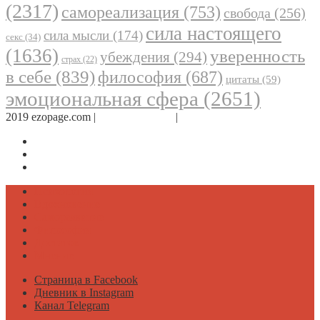
(2317)
самореализация
(753)
свобода
(256)
сила настоящего
сила мысли
(174)
секс
(34)
(1636)
уверенность
убеждения
(294)
страх
(22)
в себе
(839)
философия
(687)
цитаты
(59)
эмоциональная сфера
(2651)
2019 ezopage.com |
Обратная связь
|
О проекте
Страница в Facebook
Дневник в Instagram
Канал Telegram
Психология
Вдохновение
Саморазвитие
Философия
Достаток
Мнение
Страница в Facebook
Дневник в Instagram
Канал Telegram