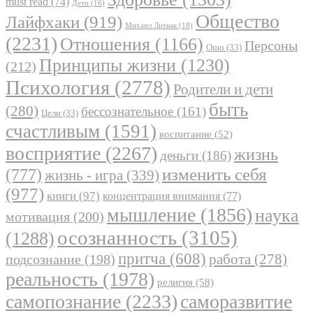
must read
(74)
Дети
(16)
Общество
Лайфхаки
(919)
Михаил Литвак
(18)
(2231)
Отношения
(1166)
Персоны
Ошо
(33)
Принципы жизни
(1230)
(212)
Психология
(2778)
Родители и дети
быть
(280)
бессознательное
(161)
Цели
(33)
счастливым
(1591)
воспитание
(52)
восприятие
(2267)
жизнь
деньги
(186)
(777)
изменить себя
жизнь - игра
(339)
(977)
книги
(97)
концентрация внимания
(77)
мышление
(1856)
наука
мотивация
(200)
осознанность
(3105)
(1288)
притча
(608)
работа
(278)
подсознание
(198)
реальность
(1978)
религия
(58)
самопознание
(2233)
саморазвитие