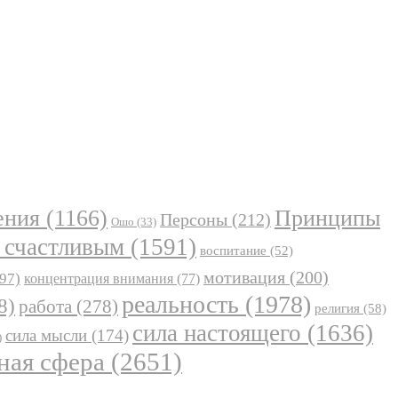
ения
(1166)
Принципы
Персоны
(212)
Ошо
(33)
 счастливым
(1591)
воспитание
(52)
мотивация
(200)
97)
концентрация внимания
(77)
реальность
(1978)
8)
работа
(278)
религия
(58)
сила настоящего
(1636)
сила мысли
(174)
)
ная сфера
(2651)