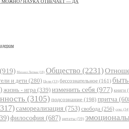
— МОЖНО? НАУКА ОТВЕЧАЕТ — ДА
лидером
Общество
(2231)
Отнош
(919)
Михаил Литвак
(18)
быть
ели и дети
(280)
бессознательное
(161)
Цели
(33)
)
изменить себя
(977)
жизнь - игра
(339)
книги
(
анность
(3105)
притча
(60
подсознание
(198)
317)
самореализация
(753)
свобода
(256)
секс
(34
эмоциональ
39)
философия
(687)
цитаты
(59)