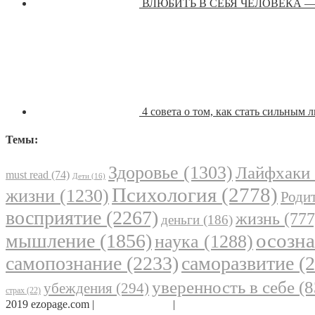
ВЛЮБИТЬ В СЕБЯ ЧЕЛОВЕКА 
4 совета о том, как стать сильным 
Темы:
Здоровье
(1303)
Лайфхаки
must read
(74)
Дети
(16)
Психология
(2778)
жизни
(1230)
Родит
восприятие
(2267)
жизнь
(777
деньги
(186)
осозн
мышление
(1856)
наука
(1288)
самопознание
(2233)
саморазвитие
(2
уверенность в себе
(8
убеждения
(294)
страх
(22)
2019 ezopage.com |
Обратная связь
|
О проекте