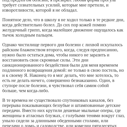
требует сознательных усилий, которые мне претили, и
изворотливости, которой я не обладал.
Понятное дело, что в школу я не ходил только в те редкие дни,
когда действительно болел. До сих пор кожей помню
желудочный грипп, когда малейшее движение ощущалось как
тычок холодным пальцем.
Однако чистилище первого дня болезни с лихвой искупалось
райским блаженством второго, когда, следуя предписанию,
нужно было остаться дома, чтобы никого не заразить и
восстановить свои скромные силы. Эти дни
санкционированного бездействия были для меня временем
подлинного возвращения домой: не только в свою постель, но
и к своему Я. Наконец-то я мог делать, что мне хотелось, то
есть не делать ничего, совершенно безнаказанно. Один, в
ступоре после болезни, я чувствовал себя самим собой
больше, чем когда-либо.
В те времена не существовало спутниковых каналов, без
перерыва показывающих беззубые и штампованные детские
передачи. Вместо них крутили дешевые мыльные оперы, где
женщины в атласных блузках, с голубыми тенями вокруг глаз,
уныло сидели за длинными обеденными столами, или
передачи о домо- и садоводстве, или комедии пятидесятых