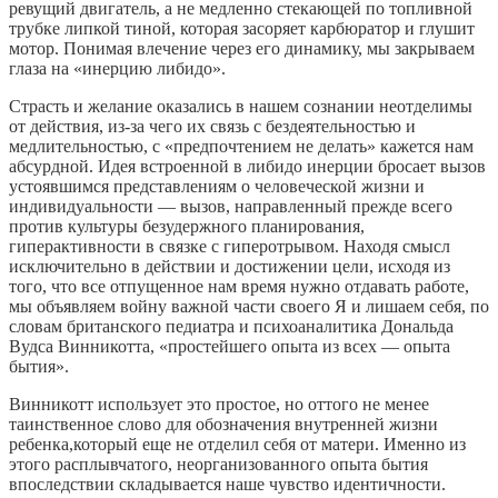
ревущий двигатель, а не медленно стекающей по топливной
трубке липкой тиной, которая засоряет карбюратор и глушит
мотор. Понимая влечение через его динамику, мы закрываем
глаза на «инерцию либидо».
Страсть и желание оказались в нашем сознании неотделимы
от действия, из-за чего их связь с бездеятельностью и
медлительностью, с «предпочтением не делать» кажется нам
абсурдной. Идея встроенной в либидо инерции бросает вызов
устоявшимся представлениям о человеческой жизни и
индивидуальности — вызов, направленный прежде всего
против культуры безудержного планирования,
гиперактивности в связке с гиперотрывом. Находя смысл
исключительно в действии и достижении цели, исходя из
того, что все отпущенное нам время нужно отдавать работе,
мы объявляем войну важной части своего Я и лишаем себя, по
словам британского педиатра и психоаналитика Дональда
Вудса Винникотта, «простейшего опыта из всех — опыта
бытия».
Винникотт использует это простое, но оттого не менее
таинственное слово для обозначения внутренней жизни
ребенка,который еще не отделил себя от матери. Именно из
этого расплывчатого, неорганизованного опыта бытия
впоследствии складывается наше чувство идентичности.