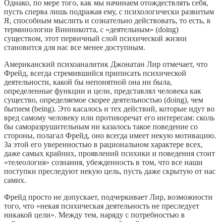
Однако, по мере того, как мы начинаем отождествлять себя,
пусть сперва лишь подражая ему, с психологически развитым
Я, способным мыслить и сознательно действовать, то есть, в
терминологии Винникотта, с «деятельным» (doing)
существом, этот первичный слой психической жизни
становится для нас все менее доступным.
Американский психоаналитик Джонатан Лир отмечает, что
Фрейд, всегда стремившийся приписать психической
деятельности, какой бы непонятной она ни была,
определенные функции и цели, представлял человека как
существо, определяемое скорее деятельностью (doing), чем
бытием (being). Это касалось и тех действий, которые идут во
вред самому человеку или противоречат его интересам: сколь
бы саморазрушительным ни казалось такое поведение со
стороны, полагал Фрейд, оно всегда имеет некую мотивацию.
За этой его уверенностью в рациональном характере всех,
даже самых крайних, проявлений психики и поведения стоит
«телеология» сознания, убежденность в том, что все наши
поступки преследуют некую цель, пусть даже скрытую от нас
самих.
Фрейд просто не допускает, подчеркивает Лир, возможности
того, что «некая психическая деятельность не преследует
никакой цели». Между тем, наряду с потребностью в