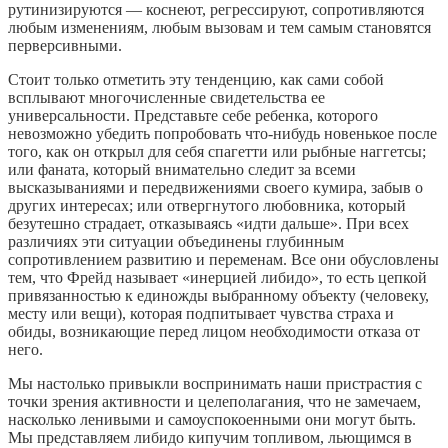
рутинизируются — коснеют, регрессируют, сопротивляются
любым изменениям, любым вызовам и тем самым становятся
перверсивными.
Стоит только отметить эту тенденцию, как сами собой
всплывают многочисленные свидетельства ее
универсальности. Представьте себе ребенка, которого
невозможно убедить попробовать что-нибудь новенькое после
того, как он открыл для себя спагетти или рыбные наггетсы;
или фаната, который внимательно следит за всеми
высказываниями и передвижениями своего кумира, забыв о
других интересах; или отвергнутого любовника, который
безутешно страдает, отказываясь «идти дальше». При всех
различиях эти ситуации объединены глубинным
сопротивлением развитию и переменам. Все они обусловлены
тем, что Фрейд называет «инерцией либидо», то есть цепкой
привязанностью к единожды выбранному объекту (человеку,
месту или вещи), которая подпитывает чувства страха и
обиды, возникающие перед лицом необходимости отказа от
него.
Мы настолько привыкли воспринимать наши пристрастия с
точки зрения активности и целеполагания, что не замечаем,
насколько ленивыми и самоуспокоенными они могут быть.
Мы представляем либидо кипучим топливом, льющимся в