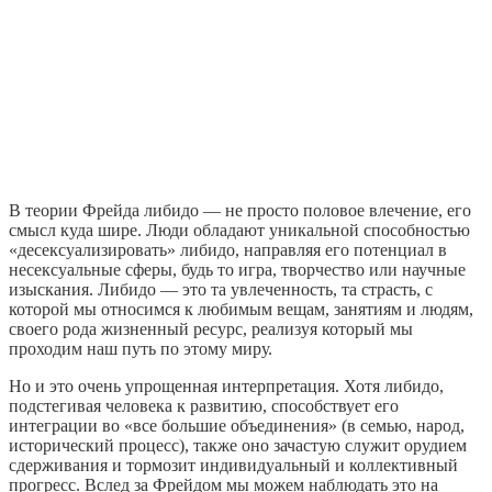
В теории Фрейда либидо — не просто половое влечение, его
смысл куда шире. Люди обладают уникальной способностью
«десексуализировать» либидо, направляя его потенциал в
несексуальные сферы, будь то игра, творчество или научные
изыскания. Либидо — это та увлеченность, та страсть, с
которой мы относимся к любимым вещам, занятиям и людям,
своего рода жизненный ресурс, реализуя который мы
проходим наш путь по этому миру.
Но и это очень упрощенная интерпретация. Хотя либидо,
подстегивая человека к развитию, способствует его
интеграции во «все большие объединения» (в семью, народ,
исторический процесс), также оно зачастую служит орудием
сдерживания и тормозит индивидуальный и коллективный
прогресс. Вслед за Фрейдом мы можем наблюдать это на