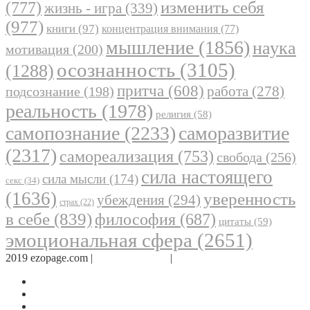
(777)
изменить себя
жизнь - игра
(339)
(977)
книги
(97)
концентрация внимания
(77)
мышление
(1856)
наука
мотивация
(200)
осознанность
(3105)
(1288)
притча
(608)
работа
(278)
подсознание
(198)
реальность
(1978)
религия
(58)
самопознание
(2233)
саморазвитие
(2317)
самореализация
(753)
свобода
(256)
сила настоящего
сила мысли
(174)
секс
(34)
(1636)
уверенность
убеждения
(294)
страх
(22)
в себе
(839)
философия
(687)
цитаты
(59)
эмоциональная сфера
(2651)
2019 ezopage.com |
Обратная связь
|
О проекте
Страница в Facebook
Дневник в Instagram
Канал Telegram