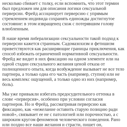
несколько сбивает с толку, если вспомнить, что этот термин
был предложен им для описания логики сексуальной
перверсии. Фрейд ассоциирует перверсию с упрямым
стремлением индивида сохранять единожды достигнутое
состояние: в этом извращенец схож с потерявшим голову
влюбленным.
В наше время либерализации сексуальности такой подход к
перверсии кажется странным. Садомазохизм и фетишизм
приветствуются как расширяющие границы приключения, как
способ избежать ограничений нормативной сексуальности.
Фрейд же видит в них фиксацию на одном элементе или на
одной стадии сексуального желания ценой отказа от
полноценного опыта, когда возбуждение вызывает не все тело
партнера, а только одна его часть (например, ступня) или не
весь комплекс ощущений, а только одно из них (например,
боль).
Мы уже привыкли избегать предосудительного оттенка в
слове «перверсия», особенно при условии согласия
партнеров. Но и Фрейд, рассматривая перверсию как
фиксацию, как «нежелание оставить старую позицию ради
новой», связывает ее не с патологией или порочностью, а с
широким кругом феноменов человеческого поведения. Рано
или поздно все наши желания и страсти, пишет он,