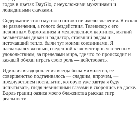
годов в цветах DayGlo, c неуклюжими мужчинами и
лошадиными скaчками.
Содержание этого мутного потока не имело значения. Я искал
не развлечения, а голого бездействия. Телевизор с его
невнятным бормотанием и мельтешением картинок, мягкий
вельветовый диван и радиатор, стоявший рядом и
источавший тепло, были тут моими союзниками. Я
наслаждался жизнью, сведенной к элементарным телесным
удовольствиям, за пределами мира, где что-то происходит и
каждый обязан играть свою роль — действовать.
Идиллия выздоровления всегда была мимолетна, ее
совершенство подтачивалось — сладким, впрочем, —
предчувствием ностальгии, которую уже завтра я буду
испытывать, глядя невидящими глазами в скоропись на доске.
Вдоль границ оазиса моего блаженства рыскал тигр
реальности.