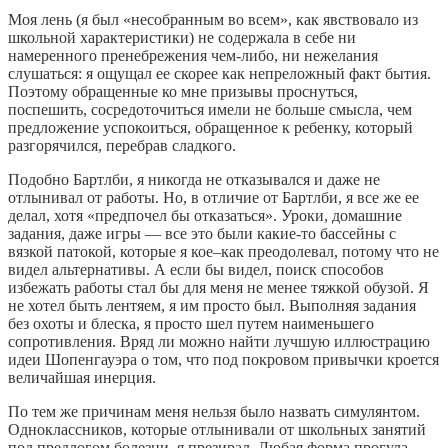
Моя лень (я был «несобранным во всем», как явствовало из
школьной характеристики) не содержала в себе ни
намеренного пренебрежения чем-либо, ни нежелания
слушаться: я ощущал ее скорее как непреложный факт бытия.
Поэтому обращенные ко мне призывы проснуться,
поспешить, сосредоточиться имели не больше смысла, чем
предложение успокоиться, обращенное к ребенку, который
разгорячился, перебрав сладкого.
Подобно Бартлби, я никогда не отказывался и даже не
отлынивал от работы. Но, в отличие от Бартлби, я все же ее
делал, хотя «предпочел бы отказаться». Уроки, домашние
задания, даже игры — все это были какие-то бассейны с
вязкой патокой, которые я кое–как преодолевал, потому что не
видел альтернативы. А если бы видел, поиск способов
избежать работы стал бы для меня не менее тяжкой обузой. Я
не хотел быть лентяем, я им просто был. Выполняя задания
без охоты и блеска, я просто шел путем наименьшего
сопротивления. Вряд ли можно найти лучшую иллюстрацию
идеи Шопенгауэра о том, что под покровом привычки кроется
величайшая инерция.
По тем же причинам меня нельзя было назвать симулянтом.
Одноклассников, которые отлынивали от школьных занятий
под предлогом болезни, я презирал. Любая форма прогула