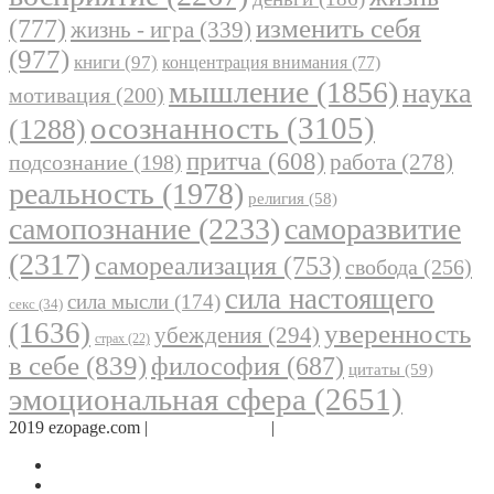
(777)
изменить себя
жизнь - игра
(339)
(977)
книги
(97)
концентрация внимания
(77)
мышление
(1856)
наука
мотивация
(200)
осознанность
(3105)
(1288)
притча
(608)
работа
(278)
подсознание
(198)
реальность
(1978)
религия
(58)
самопознание
(2233)
саморазвитие
(2317)
самореализация
(753)
свобода
(256)
сила настоящего
сила мысли
(174)
секс
(34)
(1636)
уверенность
убеждения
(294)
страх
(22)
в себе
(839)
философия
(687)
цитаты
(59)
эмоциональная сфера
(2651)
2019 ezopage.com |
Обратная связь
|
О проекте
Страница в Facebook
Дневник в Instagram