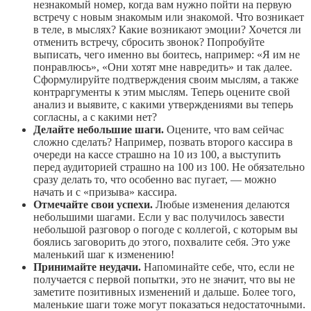
незнакомый номер, когда вам нужно пойти на первую
встречу с новым знакомым или знакомой. Что возникает
в теле, в мыслях? Какие возникают эмоции? Хочется ли
отменить встречу, сбросить звонок? Попробуйте
выписать, чего именно вы боитесь, например: «Я им не
понравлюсь», «Они хотят мне навредить» и так далее.
Сформулируйте подтверждения своим мыслям, а также
контраргументы к этим мыслям. Теперь оцените свой
анализ и выявите, с какими утверждениями вы теперь
согласны, а с какими нет?
Делайте небольшие шаги.
Оцените, что вам сейчас
сложно сделать? Например, позвать второго кассира в
очереди на кассе страшно на 10 из 100, а выступить
перед аудиторией страшно на 100 из 100. Не обязательно
сразу делать то, что особенно вас пугает, — можно
начать и с «призыва» кассира.
Отмечайте свои успехи.
Любые изменения делаются
небольшими шагами. Если у вас получилось завести
небольшой разговор о погоде с коллегой, с которым вы
боялись заговорить до этого, похвалите себя. Это уже
маленький шаг к изменению!
Принимайте неудачи.
Напоминайте себе, что, если не
получается с первой попытки, это не значит, что вы не
заметите позитивных изменений и дальше. Более того,
маленькие шаги тоже могут показаться недостаточными.