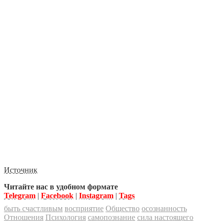
Источник
Читайте нас в удобном формате
Telegram
|
Facebook
|
Instagram
|
Tags
быть счастливым
восприятие
Общество
осознанность
Отношения
Психология
самопознание
сила настоящего