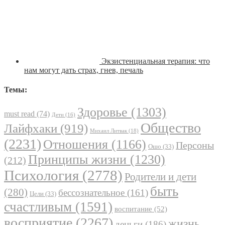
Экзистенциальная терапия: что
нам могут дать страх, гнев, печаль
Темы:
Здоровье
(1303)
must read
(74)
Дети
(16)
Общество
Лайфхаки
(919)
Михаил Литвак
(18)
(2231)
Отношения
(1166)
Персоны
Ошо
(33)
Принципы жизни
(1230)
(212)
Психология
(2778)
Родители и дети
быть
(280)
бессознательное
(161)
Цели
(33)
счастливым
(1591)
воспитание
(52)
восприятие
(2267)
жизнь
деньги
(186)