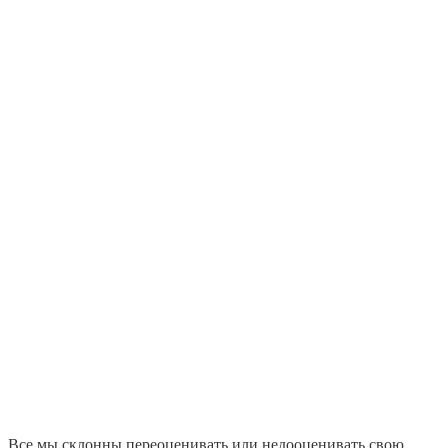
Все мы склонны переоценивать или недооценивать свою