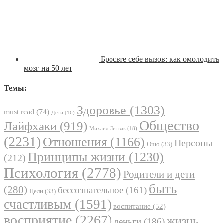
Бросьте себе вызов: как омолодить
мозг на 50 лет
Темы:
Здоровье
(1303)
must read
(74)
Дети
(16)
Общество
Лайфхаки
(919)
Михаил Литвак
(18)
(2231)
Отношения
(1166)
Персоны
Ошо
(33)
Принципы жизни
(1230)
(212)
Психология
(2778)
Родители и дети
быть
(280)
бессознательное
(161)
Цели
(33)
счастливым
(1591)
воспитание
(52)
восприятие
(2267)
жизнь
деньги
(186)