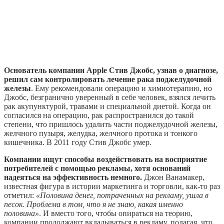
Основатель компании Apple Стив Джобс, узнав о диагнозе,
решил сам контролировать лечение рака поджелудочной
железы
. Ему рекомендовали операцию и химиотерапию, но
Джобс, безгранично уверенный в себе человек, взялся лечить
рак акупунктурой, травами и специальной диетой. Когда он
согласился на операцию, рак распространился до такой
степени, что пришлось удалить части поджелудочной железы,
желчного пузыря, желудка, желчного протока и тонкого
кишечника. В 2011 году Стив Джобс умер.
Компании ищут способы воздействовать на восприятие
потребителей с помощью рекламы, хотя оснований
надеяться на эффективность немного.
Джон Ванамакер,
известная фигура в истории маркетинга и торговли, как-то раз
отметил:
«Половина денег, потраченных на рекламу, ушла в
песок. Проблема в том, что я не знаю, какая именно
половина»
. И вместо того, чтобы опираться на теорию,
компании продолжают вкладываться в рекламу, полагая, что