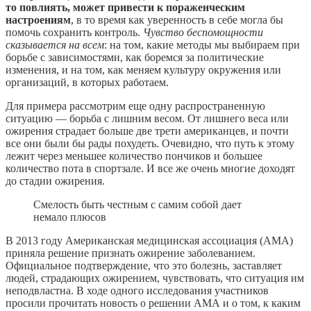
то повлиять, может привести к пораженческим
настроениям
, в то время как уверенность в себе могла бы
помочь сохранить контроль.
Чувство беспомощности
сказывается на всем
: на том, какие методы мы выбираем при
борьбе с зависимостями, как боремся за политические
изменения, и на том, как меняем культуру окружения или
организаций, в которых работаем.
Для примера рассмотрим еще одну распространенную
ситуацию — борьба с лишним весом. От лишнего веса или
ожирения страдает больше две трети американцев, и почти
все они были бы рады похудеть. Очевидно, что путь к этому
лежит через меньшее количество пончиков и большее
количество пота в спортзале. И все же очень многие доходят
до стадии ожирения.
Смелость быть честным с самим собой дает
немало плюсов
В 2013 году Американская медицинская ассоциация (АМА)
приняла решение признать ожирение заболеванием.
Официальное подтверждение, что это болезнь, заставляет
людей, страдающих ожирением, чувствовать, что ситуация им
неподвластна. В ходе одного исследования участников
просили прочитать новость о решении АМА и о том, к каким