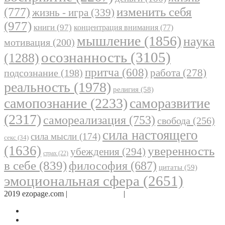
(777)
изменить себя
жизнь - игра
(339)
(977)
книги
(97)
концентрация внимания
(77)
мышление
(1856)
наука
мотивация
(200)
осознанность
(3105)
(1288)
притча
(608)
работа
(278)
подсознание
(198)
реальность
(1978)
религия
(58)
самопознание
(2233)
саморазвитие
(2317)
самореализация
(753)
свобода
(256)
сила настоящего
сила мысли
(174)
секс
(34)
(1636)
уверенность
убеждения
(294)
страх
(22)
в себе
(839)
философия
(687)
цитаты
(59)
эмоциональная сфера
(2651)
2019 ezopage.com |
Обратная связь
|
О проекте
Страница в Facebook
Дневник в Instagram