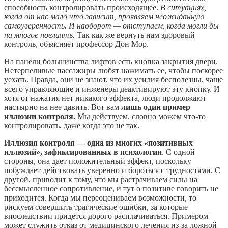
способность контролировать происходящее.
В ситуациях,
когда от нас мало что зависит, проявляем неожиданную
самоуверенность. И наоборот — отступаем, когда могли бы
на многое повлиять.
Так как же вернуть нам здоровый
контроль, объясняет профессор Дон Мор.
На панели большинства лифтов есть кнопка закрытия двери.
Нетерпеливые пассажиры любят нажимать ее, чтобы поскорее
уехать. Правда, они не знают, что их усилия бесполезны, чаще
всего управляющие и инженеры деактивируют эту кнопку. И
хотя от нажатия нет никакого эффекта, люди продолжают
настырно на нее давить. Вот вам
лишь один пример
иллюзии контроля.
Мы действуем, словно можем что-то
контролировать, даже когда это не так.
Иллюзия контроля — одна из многих «позитивных
иллюзий», зафиксированных в психологии
. С одной
стороны, она дает положительный эффект, поскольку
побуждает действовать уверенно и бороться с трудностями. С
другой, приводит к тому, что мы растрачиваем силы на
бессмысленное сопротивление, и тут о позитиве говорить не
приходится. Когда мы переоцениваем возможности, то
рискуем совершить трагические ошибки, за которые
впоследствии придется дорого расплачиваться. Примером
может служить отказ от медицинского лечения из-за ложной