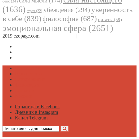
сила мысли
(174)
секс
(34)
(1636)
уверенность
убеждения
(294)
страх
(22)
в себе
(839)
философия
(687)
цитаты
(59)
эмоциональная сфера
(2651)
2019 ezopage.com |
Обратная связь
|
О проекте
Страница в Facebook
Дневник в Instagram
Канал Telegram
Психология
Вдохновение
Саморазвитие
Философия
Достаток
Мнение
Страница в Facebook
Дневник в Instagram
Канал Telegram