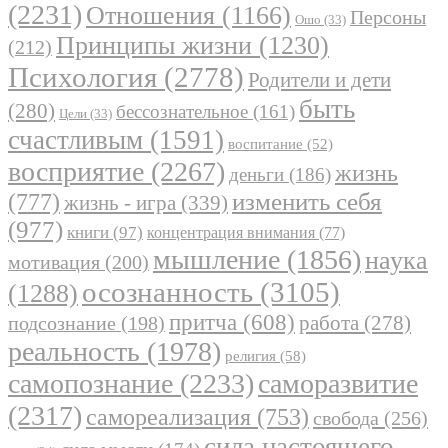
(2231)
Отношения
(1166)
Персоны
Ошо
(33)
Принципы жизни
(1230)
(212)
Психология
(2778)
Родители и дети
быть
(280)
бессознательное
(161)
Цели
(33)
счастливым
(1591)
воспитание
(52)
восприятие
(2267)
жизнь
деньги
(186)
(777)
изменить себя
жизнь - игра
(339)
(977)
книги
(97)
концентрация внимания
(77)
мышление
(1856)
наука
мотивация
(200)
осознанность
(3105)
(1288)
притча
(608)
работа
(278)
подсознание
(198)
реальность
(1978)
религия
(58)
самопознание
(2233)
саморазвитие
(2317)
самореализация
(753)
свобода
(256)
сила настоящего