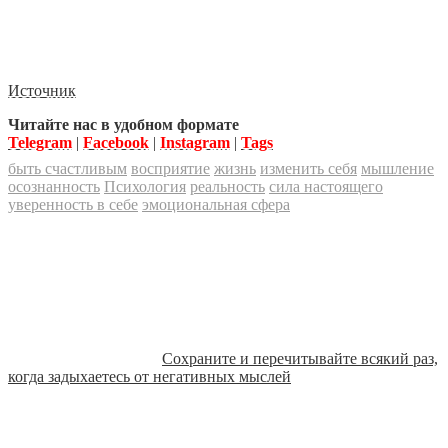
Источник
Читайте нас в удобном формате
Telegram
|
Facebook
|
Instagram
|
Tags
быть счастливым
восприятие
жизнь
изменить себя
мышление
осознанность
Психология
реальность
сила настоящего
уверенность в себе
эмоциональная сфера
Сохраните и перечитывайте всякий раз,
когда задыхаетесь от негативных мыслей