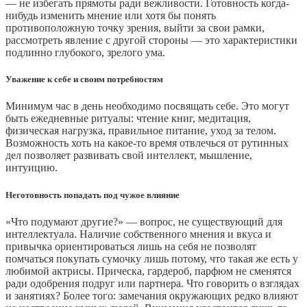
— не избегать прямоты ради вежливости. Готовность когда-
нибудь изменить мнение или хотя бы понять
противоположную точку зрения, выйти за свои рамки,
рассмотреть явление с другой стороны — это характеристики
подлинно глубокого, зрелого ума.
Уважение к себе и своим потребностям
Минимум час в день необходимо посвящать себе. Это могут
быть ежедневные ритуалы: чтение книг, медитация,
физическая нагрузка, правильное питание, уход за телом.
Возможность хоть на какое-то время отвлечься от рутинных
дел позволяет развивать свой интеллект, мышление,
интуицию.
Неготовность попадать под чужое влияние
«Что подумают другие?» — вопрос, не существующий для
интеллектуала. Наличие собственного мнения и вкуса и
привычка ориентироваться лишь на себя не позволят
помчаться покупать сумочку лишь потому, что такая же есть у
любимой актрисы. Прическа, гардероб, парфюм не сменятся
ради одобрения подруг или партнера. Что говорить о взглядах
и занятиях? Более того: замечания окружающих редко влияют