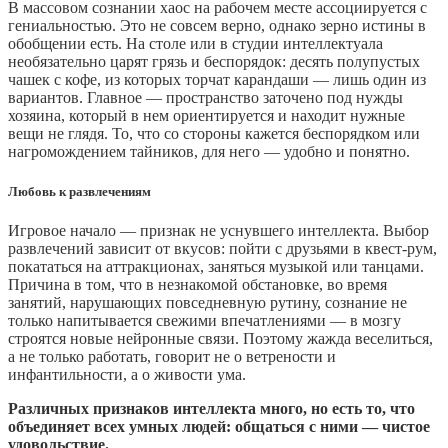
В массовом сознании хаос на рабочем месте ассоциируется с
гениальностью. Это не совсем верно, однако зерно истины в
обобщении есть. На столе или в студии интеллектуала
необязательно царят грязь и беспорядок: десять полупустых
чашек с кофе, из которых торчат карандаши — лишь один из
вариантов. Главное — пространство заточено под нужды
хозяина, который в нем ориентируется и находит нужные
вещи не глядя. То, что со стороны кажется беспорядком или
нагромождением тайников, для него — удобно и понятно.
Любовь к развлечениям
Игровое начало — признак не уснувшего интеллекта. Выбор
развлечений зависит от вкусов: пойти с друзьями в квест-рум,
покататься на аттракционах, заняться музыкой или танцами.
Причина в том, что в незнакомой обстановке, во время
занятий, нарушающих повседневную рутину, сознание не
только напитывается свежими впечатлениями — в мозгу
строятся новые нейронные связи. Поэтому жажда веселиться,
а не только работать, говорит не о ветрености и
инфантильности, а о живости ума.
Различных признаков интеллекта много, но есть то, что
объединяет всех умных людей: общаться с ними — чистое
удовольствие.