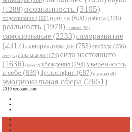
мотивация
(200)
осознанность
(3105)
(1288)
притча
(608)
работа
(278)
подсознание
(198)
реальность
(1978)
религия
(58)
самопознание
(2233)
саморазвитие
(2317)
самореализация
(753)
свобода
(256)
сила настоящего
сила мысли
(174)
секс
(34)
(1636)
уверенность
убеждения
(294)
страх
(22)
в себе
(839)
философия
(687)
цитаты
(59)
эмоциональная сфера
(2651)
2019 ezopage.com |
Обратная связь
|
О проекте
Страница в Facebook
Дневник в Instagram
Канал Telegram
Психология
Вдохновение
Саморазвитие