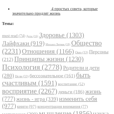
4 простых совета, которые
значительно продлят жизнь
Темы:
Здоровье
(1303)
must read
(74)
Дети
(16)
Общество
Лайфхаки
(919)
Михаил Литвак
(18)
(2231)
Отношения
(1166)
Персоны
Ошо
(33)
Принципы жизни
(1230)
(212)
Психология
(2778)
Родители и дети
быть
(280)
бессознательное
(161)
Цели
(33)
счастливым
(1591)
воспитание
(52)
восприятие
(2267)
жизнь
деньги
(186)
(777)
изменить себя
жизнь - игра
(339)
(977)
книги
(97)
концентрация внимания
(77)
мышление
(1856)
наука