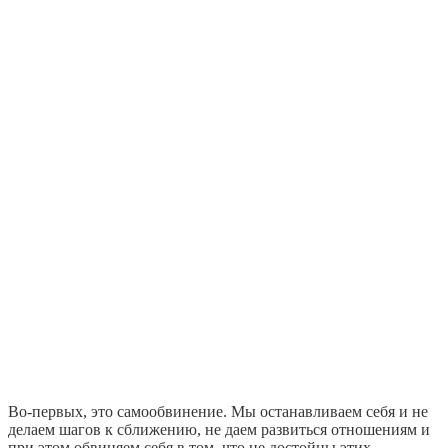
Во-первых, это самообвинение. Мы останавливаем себя и не
делаем шагов к сближению, не даем развиться отношениям и
при этом обвиняем себя в том, что не достойны этих