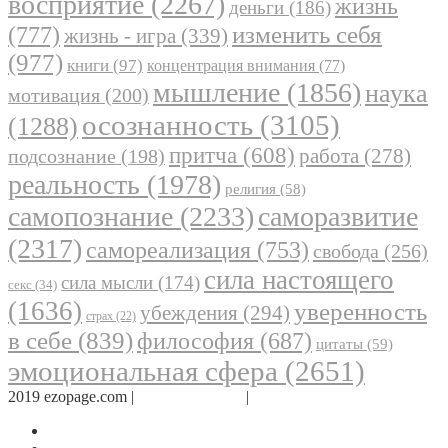
восприятие
(2267)
жизнь
деньги
(186)
(777)
изменить себя
жизнь - игра
(339)
(977)
книги
(97)
концентрация внимания
(77)
мышление
(1856)
наука
мотивация
(200)
осознанность
(3105)
(1288)
притча
(608)
работа
(278)
подсознание
(198)
реальность
(1978)
религия
(58)
самопознание
(2233)
саморазвитие
(2317)
самореализация
(753)
свобода
(256)
сила настоящего
сила мысли
(174)
секс
(34)
(1636)
уверенность
убеждения
(294)
страх
(22)
в себе
(839)
философия
(687)
цитаты
(59)
эмоциональная сфера
(2651)
2019 ezopage.com |
Обратная связь
|
О проекте
Страница в Facebook