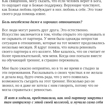
Как священник, могу сказать, что если человек верит в Бога,
то ощущает еще и Божью поддержку. Верующие чувствуют,
как Божья любовь пробуждает в них любовь к себе. Это тоже
своего рода помощь извне.
Боль неизбежна даже в хороших отношениях?
Все люди могут ранить друг друга. Это естественно.
Искусство заключается в том, чтобы открыто это признавать и
не скрывать от партнера. У меня была однажды непростая
ситуация в отношениях, которые на тот момент продолжались
несколько месяцев. Я вдруг поняла, что начала ревновать
своего партнера к его коллеге. Мне казалось, что он считает ее
более привлекательной, чем меня. Когда они поехали вместе
на обучающий тренинг, я страшно переживала.
Мне было ужасно неприятно, но в то же время и стыдно за
эти переживания. Рассказывать о своих чувствах я не желала
и делала вид, будто очень рада, что у него появилась
возможность съездить на этот тренинг. Несколько раз он
звонил, но я даже не хотела с ним говорить, потому что не
могла справиться с ревностью.
И вот я ходила, представляла, как мой партнер закрутил
там интрижку с этой своей коллегой, и мучила сама себя