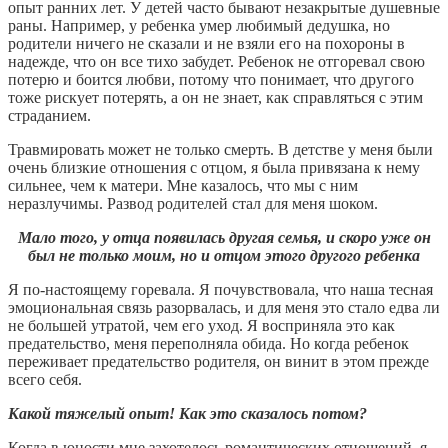
опыт ранних лет. У детей часто бывают незакрытые душевные
раны. Например, у ребенка умер любимый дедушка, но
родители ничего не сказали и не взяли его на похороны в
надежде, что он все тихо забудет. Ребенок не отгоревал свою
потерю и боится любви, потому что понимает, что другого
тоже рискует потерять, а он не знает, как справляться с этим
страданием.
Травмировать может не только смерть. В детстве у меня были
очень близкие отношения с отцом, я была привязана к нему
сильнее, чем к матери. Мне казалось, что мы с ним
неразлучимы. Развод родителей стал для меня шоком.
Мало того, у отца появилась другая семья, и скоро уже он
был не только моим, но и отцом этого другого ребенка
Я по-настоящему горевала. Я почувствовала, что наша тесная
эмоциональная связь разорвалась, и для меня это стало едва ли
не большей утратой, чем его уход. Я восприняла это как
предательство, меня переполняла обида. Но когда ребенок
переживает предательство родителя, он винит в этом прежде
всего себя.
Какой тяжелый опыт! Как это сказалось потом?
Когда в юности мне захотелось романтических отношений, я