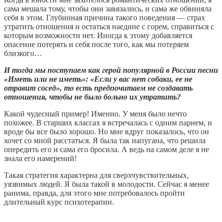
сама мешала тому, чтобы они завязались, и сама же обвиняла
себя в этом. Глубинная причина такого поведения — страх
утратить отношения и остаться наедине с горем, справиться с
которым возможности нет. Иногда к этому добавляется
опасение потерять и себя после того, как мы потеряем
близкого…
И тогда мы поступаем как герой популярной в России песни
«Иметь или не иметь»: «Если у вас нет собаки, ее не
отравит сосед», то есть предпочитаем не создавать
отношения, чтобы не было больно их утратить?
Какой чудесный пример! Именно. У меня было нечто
похожее. В старших классах я встречалась с одним парнем, и
вроде бы все было хорошо. Но мне вдруг показалось, что он
хочет со мной расстаться. Я была так напугана, что решила
опередить его и сама его бросила. А ведь на самом деле я не
знала его намерений!
Такая стратегия характерна для сверхчувствительных,
уязвимых людей. Я была такой в молодости. Сейчас я менее
ранима, правда, для этого мне потребовалось пройти
длительный курс психотерапии.