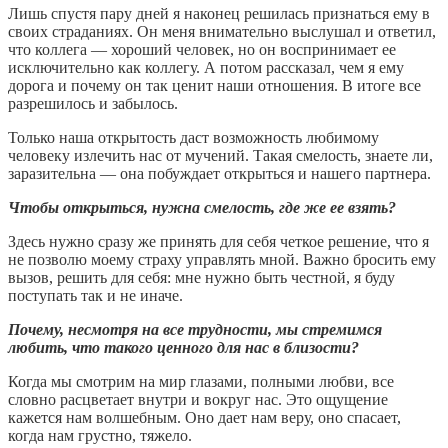
Лишь спустя пару дней я наконец решилась признаться ему в
своих страданиях. Он меня внимательно выслушал и ответил,
что коллега — хороший человек, но он воспринимает ее
исключительно как коллегу. А потом рассказал, чем я ему
дорога и почему он так ценит наши отношения. В итоге все
разрешилось и забылось.
Только наша открытость даст возможность любимому
человеку излечить нас от мучений. Такая смелость, знаете ли,
заразительна — она побуждает открыться и нашего партнера.
Чтобы открыться, нужна смелость, где же ее взять?
Здесь нужно сразу же принять для себя четкое решение, что я
не позволю моему страху управлять мной. Важно бросить ему
вызов, решить для себя: мне нужно быть честной, я буду
поступать так и не иначе.
Почему, несмотря на все трудности, мы стремимся
любить, что такого ценного для нас в близости?
Когда мы смотрим на мир глазами, полными любви, все
словно расцветает внутри и вокруг нас. Это ощущение
кажется нам волшебным. Оно дает нам веру, оно спасает,
когда нам грустно, тяжело.