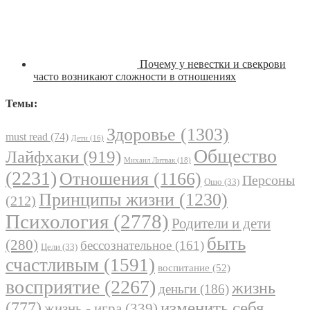
Почему у невестки и свекрови
часто возникают сложности в отношениях
Темы:
Здоровье
(1303)
must read
(74)
Дети
(16)
Общество
Лайфхаки
(919)
Михаил Литвак
(18)
(2231)
Отношения
(1166)
Персоны
Ошо
(33)
Принципы жизни
(1230)
(212)
Психология
(2778)
Родители и дети
быть
(280)
бессознательное
(161)
Цели
(33)
счастливым
(1591)
воспитание
(52)
восприятие
(2267)
жизнь
деньги
(186)
(777)
изменить себя
жизнь - игра
(339)