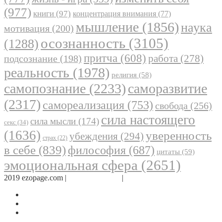
(977)
книги
(97)
концентрация внимания
(77)
мышление
(1856)
наука
мотивация
(200)
осознанность
(3105)
(1288)
притча
(608)
работа
(278)
подсознание
(198)
реальность
(1978)
религия
(58)
самопознание
(2233)
саморазвитие
(2317)
самореализация
(753)
свобода
(256)
сила настоящего
сила мысли
(174)
секс
(34)
(1636)
уверенность
убеждения
(294)
страх
(22)
в себе
(839)
философия
(687)
цитаты
(59)
эмоциональная сфера
(2651)
2019 ezopage.com |
Обратная связь
|
О проекте
Страница в Facebook
Дневник в Instagram
Канал Telegram