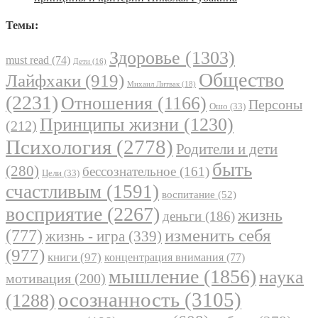
Темы:
Здоровье
(1303)
must read
(74)
Дети
(16)
Общество
Лайфхаки
(919)
Михаил Литвак
(18)
(2231)
Отношения
(1166)
Персоны
Ошо
(33)
Принципы жизни
(1230)
(212)
Психология
(2778)
Родители и дети
быть
(280)
бессознательное
(161)
Цели
(33)
счастливым
(1591)
воспитание
(52)
восприятие
(2267)
жизнь
деньги
(186)
(777)
изменить себя
жизнь - игра
(339)
(977)
книги
(97)
концентрация внимания
(77)
мышление
(1856)
наука
мотивация
(200)
осознанность
(3105)
(1288)