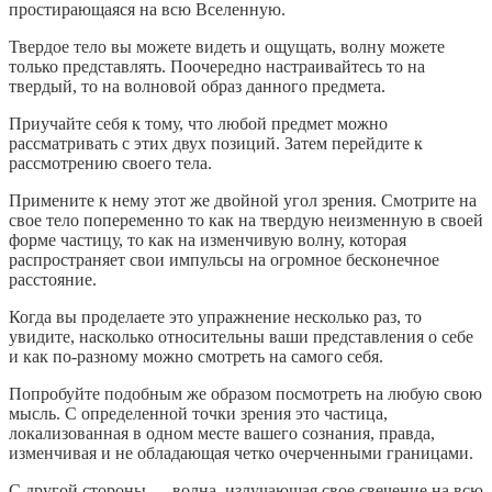
простирающаяся на всю Вселенную.
Твердое тело вы можете видеть и ощущать, волну можете
только представлять. Поочередно настраивайтесь то на
твердый, то на волновой образ данного предмета.
Приучайте себя к тому, что любой предмет можно
рассматривать с этих двух позиций. Затем перейдите к
рассмотрению своего тела.
Примените к нему этот же двойной угол зрения. Смотрите на
свое тело попеременно то как на твердую неизменную в своей
форме частицу, то как на изменчивую волну, которая
распространяет свои импульсы на огромное бесконечное
расстояние.
Когда вы проделаете это упражнение несколько раз, то
увидите, насколько относительны ваши представления о себе
и как по-разному можно смотреть на самого себя.
Попробуйте подобным же образом посмотреть на любую свою
мысль. С определенной точки зрения это частица,
локализованная в одном месте вашего сознания, правда,
изменчивая и не обладающая четко очерченными границами.
С другой стороны — волна, излучающая свое свечение на всю