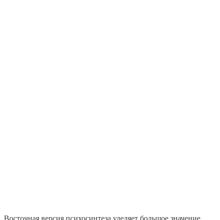
Восточная версия психосинтеза уделяет большое значение