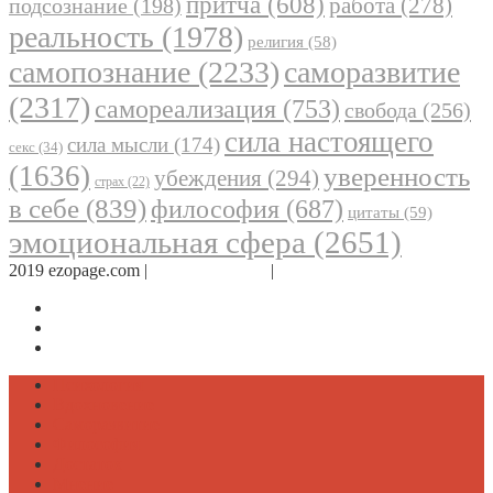
притча
(608)
работа
(278)
подсознание
(198)
реальность
(1978)
религия
(58)
самопознание
(2233)
саморазвитие
(2317)
самореализация
(753)
свобода
(256)
сила настоящего
сила мысли
(174)
секс
(34)
(1636)
уверенность
убеждения
(294)
страх
(22)
в себе
(839)
философия
(687)
цитаты
(59)
эмоциональная сфера
(2651)
2019 ezopage.com |
Обратная связь
|
О проекте
Страница в Facebook
Дневник в Instagram
Канал Telegram
Психология
Вдохновение
Саморазвитие
Философия
Достаток
Мнение