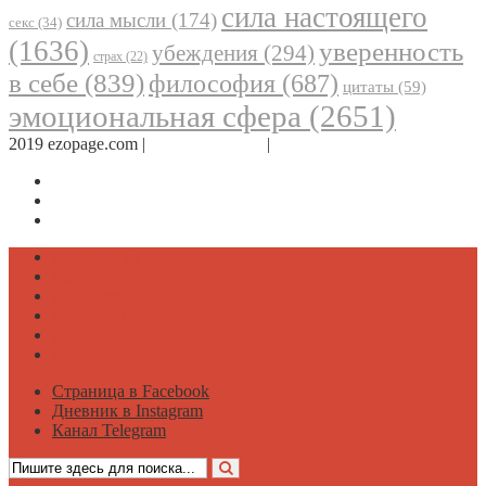
сила настоящего
сила мысли
(174)
секс
(34)
(1636)
уверенность
убеждения
(294)
страх
(22)
в себе
(839)
философия
(687)
цитаты
(59)
эмоциональная сфера
(2651)
2019 ezopage.com |
Обратная связь
|
О проекте
Страница в Facebook
Дневник в Instagram
Канал Telegram
Психология
Вдохновение
Саморазвитие
Философия
Достаток
Мнение
Страница в Facebook
Дневник в Instagram
Канал Telegram