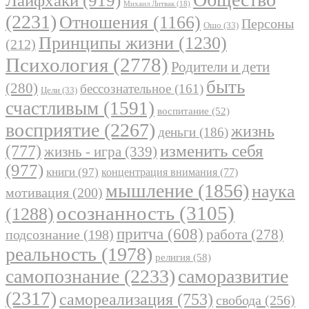
Лайфхаки
(919)
Михаил Литвак
(18)
(2231)
Отношения
(1166)
Персоны
Ошо
(33)
Принципы жизни
(1230)
(212)
Психология
(2778)
Родители и дети
быть
(280)
бессознательное
(161)
Цели
(33)
счастливым
(1591)
воспитание
(52)
восприятие
(2267)
жизнь
деньги
(186)
(777)
изменить себя
жизнь - игра
(339)
(977)
книги
(97)
концентрация внимания
(77)
мышление
(1856)
наука
мотивация
(200)
осознанность
(3105)
(1288)
притча
(608)
работа
(278)
подсознание
(198)
реальность
(1978)
религия
(58)
самопознание
(2233)
саморазвитие
(2317)
самореализация
(753)
свобода
(256)