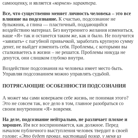
самооценку, и является
«корнем» характера.
Все, что существенно меняет личность человека – это все
влияние на подсознание.
К счастью, подсознание не
булыжник, а глина — пластичный, поддающийся
воздействию материал. Без внутреннего желания измениться,
ваше «Я» так и останется таким же, как и было. Не получится
«завязать» с пагубной привычкой, заработать крупную сумму
денег, не выйдет изменить себя. Проблемы, с которыми вы
сталкиваетесь в жизни – не решатся. Проблемы никуда не
денутся, они слишком глубоко внутри.
Воздействие подсознания на человека имеет место быть.
Управляя подсознанием можно управлять судьбой.
ПОТРЯСАЮЩИЕ ОСОБЕННОСТИ ПОДСОЗНАНИЯ
А может мы сами коверкаем себе жизнь, не понимая этого?
Это не совсем так, все дело в том, главное разобраться со
своим внутренним «Я» вовремя.
На деле, подсознание нейтрально, не различает плохое и
хорошее.
Им все воспринимается, как должное. Перед
началом публичного выступления человек твердит в своей
голове:
«Это будет провал, настоящий позор, у меня из