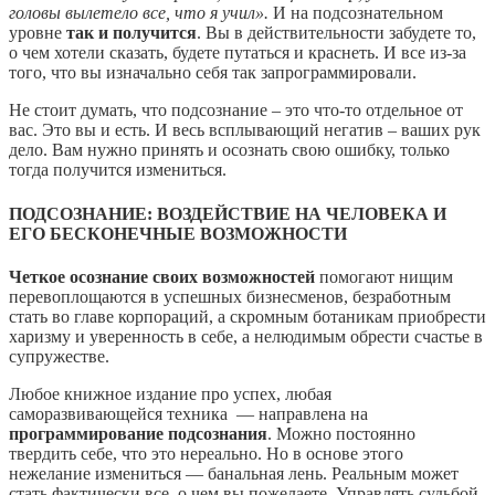
головы вылетело все, что я учил».
И на подсознательном
уровне
так и получится
. Вы в действительности забудете то,
о чем хотели сказать, будете путаться и краснеть. И все из-за
того, что вы изначально себя так запрограммировали.
Не стоит думать, что подсознание – это что-то отдельное от
вас. Это вы и есть. И весь всплывающий негатив – ваших рук
дело. Вам нужно принять и осознать свою ошибку, только
тогда получится измениться.
ПОДСОЗНАНИЕ: ВОЗДЕЙСТВИЕ НА ЧЕЛОВЕКА И
ЕГО БЕСКОНЕЧНЫЕ ВОЗМОЖНОСТИ
Четкое осознание своих возможностей
помогают нищим
перевоплощаются в успешных бизнесменов, безработным
стать во главе корпораций, а скромным ботаникам приобрести
харизму и уверенность в себе, а нелюдимым обрести счастье в
супружестве.
Любое книжное издание про успех, любая
саморазвивающейся техника — направлена на
программирование подсознания
. Можно постоянно
твердить себе, что это нереально. Но в основе этого
нежелание измениться — банальная лень. Реальным может
стать фактически все, о чем вы пожелаете. Управлять судьбой