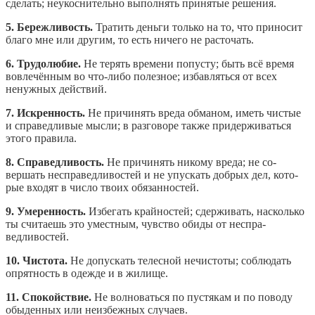
сделать; неукоснительно выполнять принятые решения.
5. Бережливость.
Тратить деньги только на то, что приносит
благо мне или другим, то есть ничего не рас­точать.
6. Трудолюбие.
Не терять времени попусту; быть всё время
вовлечённым во что-либо полезное; избавляться от всех
ненужных действий.
7. Искренность.
Не причинять вреда обманом, иметь чистые
и справедливые мысли; в разговоре также придержи­ваться
этого правила.
8. Справедливость.
Не причинять никому вреда; не со­
вершать несправедливостей и не упускать добрых дел, кото­
рые входят в число твоих обязанностей.
9. Умеренность.
Избегать крайностей; сдерживать, на­сколько
ты считаешь это уместным, чувство обиды от неспра­
ведливостей.
10. Чистота.
Не допускать телесной нечистоты; соблю­дать
опрятность в одежде и в жилище.
11. Спокойствие.
Не волноваться по пустякам и по по­воду
обыденных или неизбежных случаев.