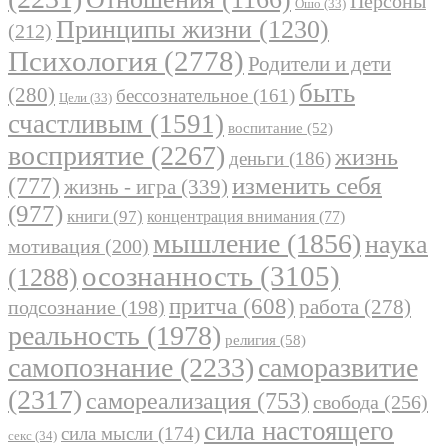
Персоны
Ошо
(33)
Принципы жизни
(1230)
(212)
Психология
(2778)
Родители и дети
быть
(280)
бессознательное
(161)
Цели
(33)
счастливым
(1591)
воспитание
(52)
восприятие
(2267)
жизнь
деньги
(186)
(777)
изменить себя
жизнь - игра
(339)
(977)
книги
(97)
концентрация внимания
(77)
мышление
(1856)
наука
мотивация
(200)
осознанность
(3105)
(1288)
притча
(608)
работа
(278)
подсознание
(198)
реальность
(1978)
религия
(58)
самопознание
(2233)
саморазвитие
(2317)
самореализация
(753)
свобода
(256)
сила настоящего
сила мысли
(174)
секс
(34)