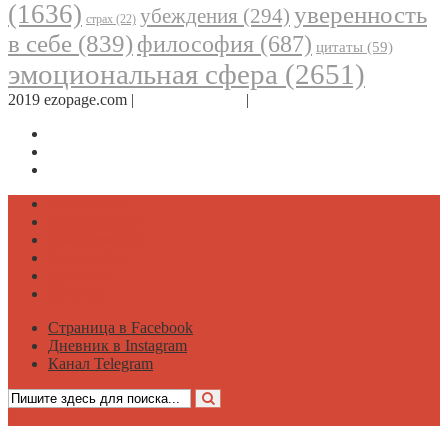
(1636)
уверенность
убеждения
(294)
страх
(22)
в себе
(839)
философия
(687)
цитаты
(59)
эмоциональная сфера
(2651)
2019 ezopage.com |
Обратная связь
|
О проекте
Страница в Facebook
Дневник в Instagram
Канал Telegram
Психология
Вдохновение
Саморазвитие
Философия
Достаток
Мнение
Страница в Facebook
Дневник в Instagram
Канал Telegram