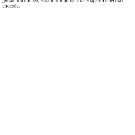
движения вперёд, можно попробовать четыре интересных
способа.