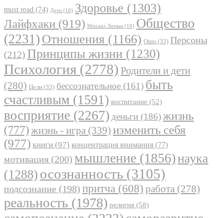
Здоровье
(1303)
must read
(74)
Дети
(16)
Общество
Лайфхаки
(919)
Михаил Литвак
(18)
(2231)
Отношения
(1166)
Персоны
Ошо
(33)
Принципы жизни
(1230)
(212)
Психология
(2778)
Родители и дети
быть
(280)
бессознательное
(161)
Цели
(33)
счастливым
(1591)
воспитание
(52)
восприятие
(2267)
жизнь
деньги
(186)
(777)
изменить себя
жизнь - игра
(339)
(977)
книги
(97)
концентрация внимания
(77)
мышление
(1856)
наука
мотивация
(200)
осознанность
(3105)
(1288)
притча
(608)
работа
(278)
подсознание
(198)
реальность
(1978)
религия
(58)