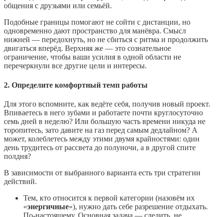
общения с друзьями или семьёй.
Подобные границы помогают не сойти с дистанции, но
одновременно дают пространство для манёвра. Смысл
нижней — передохнуть, но не сбиться с ритма и продолжить
двигаться вперёд. Верхняя же — это сознательное
ограничение, чтобы ваши усилия в одной области не
перечеркнули все другие цели и интересы.
2. Определите комфортный темп работы
Для этого вспомните, как ведёте себя, получив новый проект.
Впиваетесь в него зубами и работаете почти круглосуточно
семь дней в неделю? Или большую часть времени никуда не
торопитесь, зато давите на газ перед самым дедлайном? А
может, колеблетесь между этими двумя крайностями: один
день трудитесь от рассвета до полуночи, а в другой спите
полдня?
В зависимости от выбранного варианта есть три стратегии
действий.
Тем, кто относится к первой категории (назовём их
«
энергичные
»), нужно дать себе разрешение отдыхать.
По‑настоящему. Основная задача — следить, не