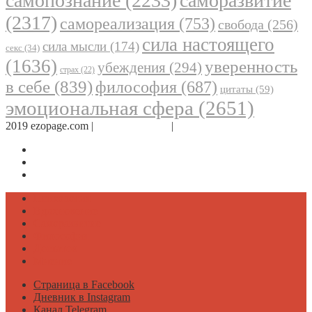
самопознание
(2233)
саморазвитие
(2317)
самореализация
(753)
свобода
(256)
сила настоящего
сила мысли
(174)
секс
(34)
(1636)
уверенность
убеждения
(294)
страх
(22)
в себе
(839)
философия
(687)
цитаты
(59)
эмоциональная сфера
(2651)
2019 ezopage.com |
Обратная связь
|
О проекте
Страница в Facebook
Дневник в Instagram
Канал Telegram
Психология
Вдохновение
Саморазвитие
Философия
Достаток
Мнение
Страница в Facebook
Дневник в Instagram
Канал Telegram