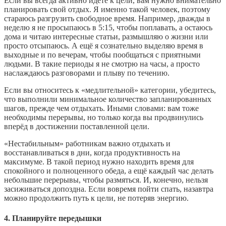
Если вы всегда активно идёте к цели, вам нужно внимательно
планировать свой отдых. Я именно такой человек, поэтому
стараюсь разгрузить свободное время. Например, дважды в
неделю я не просыпаюсь в 5:15, чтобы поплавать, а остаюсь
дома и читаю интересные статьи, размышляю о жизни или
просто отсыпаюсь. А ещё я сознательно выделяю время в
выходные и по вечерам, чтобы пообщаться с приятными
людьми. В такие периоды я не смотрю на часы, а просто
наслаждаюсь разговорами и плыву по течению.
Если вы относитесь к «медлительной» категории, убедитесь,
что выполнили минимальное количество запланированных
шагов, прежде чем отдыхать. Иными словами: вам тоже
необходимы перерывы, но только когда вы продвинулись
вперёд в достижении поставленной цели.
«Нестабильным» работникам важно отдыхать и
восстанавливаться в дни, когда продуктивность на
максимуме. В такой период нужно находить время для
спокойного и полноценного обеда, а ещё каждый час делать
небольшие перерывы, чтобы размяться. И, конечно, нельзя
засиживаться допоздна. Если вовремя пойти спать, назавтра
можно продолжить путь к цели, не потеряв энергию.
4. Планируйте передышки