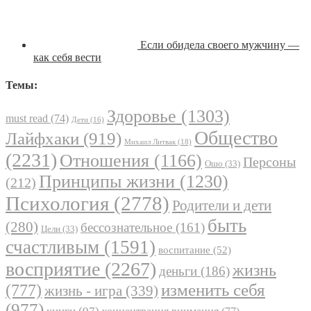
Если обидела своего мужчину —
как себя вести
Темы:
Здоровье
(1303)
must read
(74)
Дети
(16)
Общество
Лайфхаки
(919)
Михаил Литвак
(18)
(2231)
Отношения
(1166)
Персоны
Ошо
(33)
Принципы жизни
(1230)
(212)
Психология
(2778)
Родители и дети
быть
(280)
бессознательное
(161)
Цели
(33)
счастливым
(1591)
воспитание
(52)
восприятие
(2267)
жизнь
деньги
(186)
(777)
изменить себя
жизнь - игра
(339)
(977)