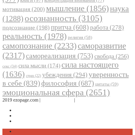
книги
(97)
концентрация внимания
(77)
мышление
(1856)
наука
мотивация
(200)
осознанность
(3105)
(1288)
притча
(608)
работа
(278)
подсознание
(198)
реальность
(1978)
религия
(58)
самопознание
(2233)
саморазвитие
(2317)
самореализация
(753)
свобода
(256)
сила настоящего
сила мысли
(174)
секс
(34)
(1636)
уверенность
убеждения
(294)
страх
(22)
в себе
(839)
философия
(687)
цитаты
(59)
эмоциональная сфера
(2651)
2019 ezopage.com |
Обратная связь
|
О проекте
Страница в Facebook
Дневник в Instagram
Канал Telegram
Психология