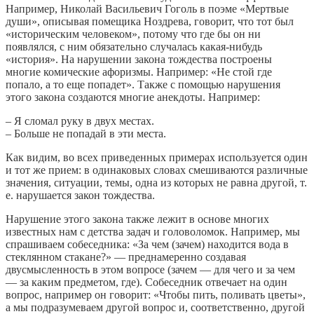
Например, Николай Bacильeвич Гоголь в поэме «Мертвые
души», описывая помещика Ноздрева, говорит, что тот был
«историческим человеком», потому что где бы он ни
появлялся, с ним обязательно случалась какая-нибудь
«история». На нарушении закона тождества построены
многие комические афоризмы. Например: «Не стой где
попало, а то еще попадет». Также с помощью нарушения
этого закона создаются многие анекдоты. Например:
– Я сломал руку в двух местах.
– Больше не попадай в эти места.
Как видим, во всех приведенных примерах используется один
и тот же прием: в одинаковых словах смешиваются различные
значения, ситуации, темы, одна из которых не равна другой, т.
е. нарушается закон тождества.
Нарушение этого закона также лежит в основе многих
известных нам с детства задач и головоломок. Например, мы
спрашиваем собеседника: «За чем (зачем) находится вода в
стеклянном стакане?» — преднамеренно создавая
двусмысленность в этом вопросе (зачем — для чего и за чем
— за каким предметом, где). Собеседник отвечает на один
вопрос, например он говорит: «Чтобы пить, поливать цветы»,
а мы подразумеваем другой вопрос и, соответственно, другой