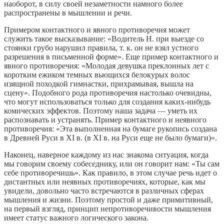
наоборот, в силу своей незаметности намного более
распространены в мышлении и речи.
Примером контактного и явного противоречия может
служить такое высказывание: «Водитель Н. при выезде со
стоянки грубо нарушил правила, т. к. он не взял устного
разрешения в письменной форме». Еще пример контактного и
явного противоречия: «Молодая девушка преклонных лет с
коротким ежиком темных вьющихся белокурых волос
изящной походкой гимнастки, прихрамывая, вышла на
сцену». Подобного рода противоречия настолько очевидны,
что могут использоваться только для создания каких-нибудь
комических эффектов. Поэтому наша задача — уметь их
распознавать и устранять. Пример контактного и неявного
противоречия: «Эта выполненная на бумаге рукопись создана
в Древней Руси в XI в. (в XI в. на Руси еще не было бумаги)».
Наконец, наверное каждому из нас знакома ситуация, когда
мы говорим своему собеседнику, или он говорит нам: «Ты сам
себе противоречишь». Как правило, в этом случае речь идет о
дистантных или неявных противоречиях, которые, как мы
увидели, довольно часто встречаются в различных сферах
мышления и жизни. Поэтому простой и даже примитивный,
на первый взгляд, принцип непротиворечивости мышления
имеет статус важного логического закона.