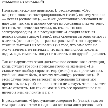
следовать из оснований).
Приведем несколько примеров. В рассуждении: «Это
вещество является электропроводным (тезис), потому что оно
— металл (основание)», — закон достаточного основания не
нарушен, так как в данном случае из основания следует тезис
(из того, что вещество металл, вытекает, что оно
электропроводно). А в рассуждении: «Сегодня взлетная
полоса покрыта льдом (тезис), ведь самолеты сегодня не могут
взлететь (основание)», — рассматриваемый закон нарушен,
тезис не вытекает из основания (из того, что самолеты не
могут взлететь, не вытекает, что взлетная полоса покрыта
льдом, ведь самолеты могут не взлететь и по другой причине).
Так же нарушается закон достаточного основания в ситуации,
когда студент говорит преподавателю на экзамене: «Не
ставьте мне двойку, спросите еще (тезис), я же прочитал весь
учебник, может быть, и отвечу что-нибудь (основание)». В
этом случае тезис не вытекает из основания (студент мог
прочитать весь учебник, но из этого не следует, что он сможет
что-то ответить, так как он мог забыть все прочитанное или
ничего в нем не понять и т. п.)
В рассуждении: «Преступление совершил Н. (тезис), ведь он
сам признался в этом и подписал все показания (основание)»,