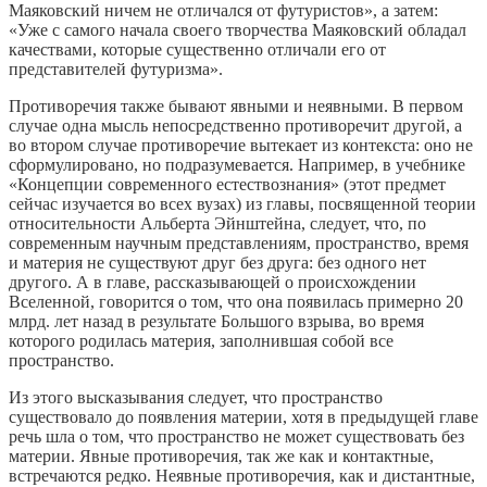
Маяковский ничем не отличался от футуристов», а затем:
«Уже с самого начала своего творчества Маяковский обладал
качествами, которые существенно отличали его от
представителей футуризма».
Противоречия также бывают явными и неявными. В первом
случае одна мысль непосредственно противоречит другой, а
во втором случае противоречие вытекает из контекста: оно не
сформулировано, но подразумевается. Например, в учебнике
«Концепции современного естествознания» (этот предмет
сейчас изучается во всех вузах) из главы, посвященной теории
относительности Aльбeрта Эйнштейна, следует, что, по
современным научным представлениям, пространство, время
и материя не существуют друг без друга: без одного нет
другого. А в главе, рассказывающей о происхождении
Вселенной, говорится о том, что она появилась примерно 20
млрд. лет назад в результате Большого взрыва, во время
которого родилась материя, заполнившая собой все
пространство.
Из этого высказывания следует, что пространство
существовало до появления материи, хотя в предыдущей главе
речь шла о том, что пространство не может существовать без
материи. Явные противоречия, так же как и контактные,
встречаются редко. Неявные противоречия, как и дистантные,