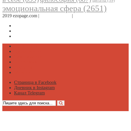
цитаты
(59)
эмоциональная сфера
(2651)
2019 ezopage.com |
Обратная связь
|
О проекте
Страница в Facebook
Дневник в Instagram
Канал Telegram
Психология
Вдохновение
Саморазвитие
Философия
Достаток
Мнение
Страница в Facebook
Дневник в Instagram
Канал Telegram