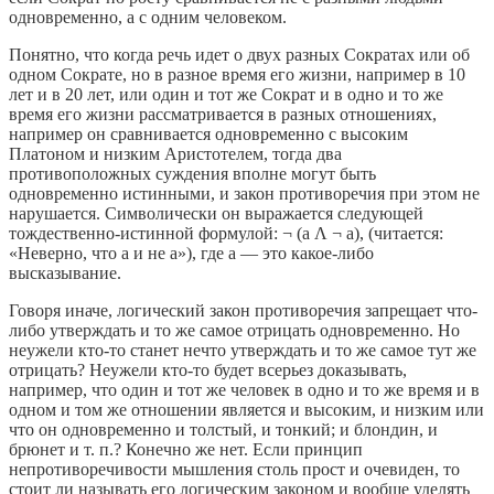
одновременно, а с одним человеком.
Понятно, что когда речь идет о двух разных Сократах или об
одном Сократе, но в разное время его жизни, например в 10
лет и в 20 лет, или один и тот же Сократ и в одно и то же
время его жизни рассматривается в разных отношениях,
например он сравнивается одновременно с высоким
Платоном и низким Аристотелем, тогда два
противоположных суждения вполне могут быть
одновременно истинными, и закон противоречия при этом не
нарушается. Символически он выражается следующей
тождественно-истинной формулой: ¬ (а Λ ¬ а), (читается:
«Неверно, что а и не а»), где а — это какое-либо
высказывание.
Говоря иначе, логический закон противоречия запрещает что-
либо утверждать и то же самое отрицать одновременно. Но
неужели кто-то станет нечто утверждать и то же самое тут же
отрицать? Неужели кто-то будет всерьез доказывать,
например, что один и тот же человек в одно и то же время и в
одном и том же отношении является и высоким, и низким или
что он одновременно и толстый, и тонкий; и блондин, и
брюнет и т. п.? Конечно же нет. Если принцип
непротиворечивости мышления столь прост и очевиден, то
стоит ли называть его логическим законом и вообще уделять