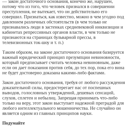
— закон достаточного основания, конечно же, нарушен,
потому что из того, что человек признался в совершении
преступления, не вытекает, что он действительно его
совершил. Признаться, как известно, можно в чем угодно под
давлением различных обстоятельств (в чем только не
признавались люди в застенках средневековой инквизиции и
кабинетах репрессивных органов власти, в чем только не
признаются на страницах бульварной прессы, в
телевизионных ток-шоу и т. п.)
Таким образом, на законе достаточного основания базируется
важный юридический принцип презумпции невиновности,
который предписывает считать человека невиновным, даже
если он дает показания против себя, до тех пор, пока его вина
не будет достоверно доказана какими-либо фактами.
Закон достаточного основания, требуя от любого рассуждения
доказательной силы, предостерегает нас от поспешных
выводов, голословных утверждений, дешевых сенсаций,
слухов, сплетен и небылиц. Запрещая принимать что-либо
только на веру, этот закон выступает надежной преградой для
любого интеллектуального мошенничества. Не случайно он
является одним из главных принципов науки.
Подумайте