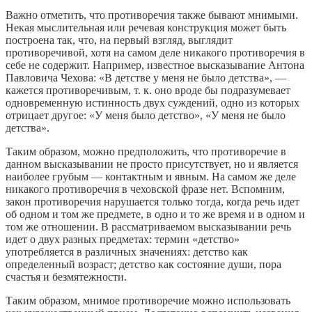
Важно отметить, что противоречия также бывают мнимыми.
Некая мыслительная или речевая конструкция может быть
построена так, что, на первый взгляд, выглядит
противоречивой, хотя на самом деле никакого противоречия в
себе не содержит. Например, известное высказывание Антона
Пaвлoвича Чехова: «В детстве у меня не было детства», —
кажется противоречивым, т. к. оно вроде бы подразумевает
одновременную истинность двух суждений, одно из которых
отрицает другое: «У меня было детство», «У меня не было
детства».
Таким образом, можно предположить, что противоречие в
данном высказывании не просто присутствует, но и является
наиболее грубым — контактным и явным. На самом же деле
никакого противоречия в чеховской фразе нет. Вспомним,
закон противоречия нарушается только тогда, когда речь идет
об одном и том же предмете, в одно и то же время и в одном и
том же отношении. В рассматриваемом высказывании речь
идет о двух разных предметах: термин «детство»
употребляется в различных значениях: детство как
определенный возраст; детство как состояние души, пора
счастья и безмятежности.
Таким образом, мнимое противоречие можно использовать