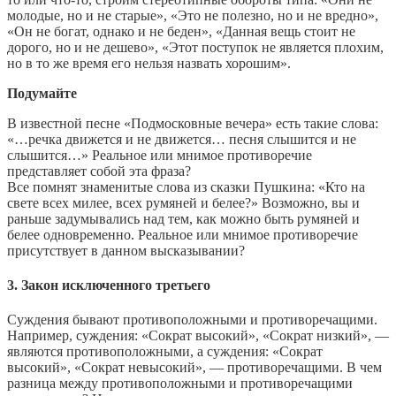
молодые, но и не старые», «Это не полезно, но и не вредно»,
«Он не богат, однако и не беден», «Данная вещь стоит не
дорого, но и не дешево», «Этот поступок не является плохим,
но в то же время его нельзя назвать хорошим».
Подумайте
В известной песне «Подмосковные вечера» есть такие слова:
«…речка движется и не движется… песня слышится и не
слышится…» Реальное или мнимое противоречие
представляет собой эта фраза?
Все помнят знаменитые слова из сказки Пушкина: «Кто на
свете всех милее, всех румяней и белее?» Возможно, вы и
раньше задумывались над тем, как можно быть румяней и
белее одновременно. Реальное или мнимое противоречие
присутствует в данном высказывании?
3. Закон исключенного третьего
Суждения бывают противоположными и противоречащими.
Например, суждения: «Сократ высокий», «Сократ низкий», —
являются противоположными, а суждения: «Сократ
высокий», «Сократ невысокий», — противоречащими. В чем
разница между противоположными и противоречащими