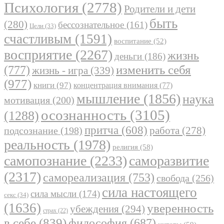
Психология
(2778)
Родители и дети
быть
(280)
бессознательное
(161)
Цели
(33)
счастливым
(1591)
воспитание
(52)
восприятие
(2267)
жизнь
деньги
(186)
(777)
изменить себя
жизнь - игра
(339)
(977)
книги
(97)
концентрация внимания
(77)
мышление
(1856)
наука
мотивация
(200)
осознанность
(3105)
(1288)
притча
(608)
работа
(278)
подсознание
(198)
реальность
(1978)
религия
(58)
самопознание
(2233)
саморазвитие
(2317)
самореализация
(753)
свобода
(256)
сила настоящего
сила мысли
(174)
секс
(34)
(1636)
уверенность
убеждения
(294)
страх
(22)
в себе
(839)
философия
(687)