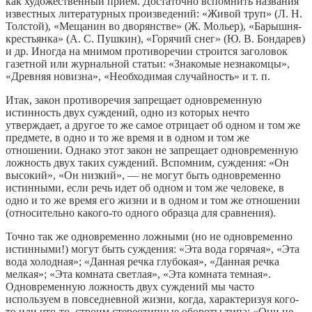
как художественный прием. Достаточно вспомнить названия
известных литературных произведений: «Живой труп» (Л. Н.
Толстой), «Мещанин во дворянстве» (Ж. Мольер), «Барышня-
крестьянка» (А. С. Пушкин), «Горячий снег» (Ю. В. Бондарев)
и др. Иногда на мнимом противоречии строится заголовок
газетной или журнальной статьи: «Знакомые незнакомцы»,
«Древняя новизна», «Необходимая случайность» и т. п.
Итак, закон противоречия запрещает одновременную
истинность двух суждений, одно из которых нечто
утверждает, а другое то же самое отрицает об одном и том же
предмете, в одно и то же время и в одном и том же
отношении. Однако этот закон не запрещает одновременную
ложность двух таких суждений. Вспомним, суждения: «Он
высокий», «Он низкий», — не могут быть одновременно
истинными, если речь идет об одном и том же человеке, в
одно и то же время его жизни и в одном и том же отношении
(относительно какого-то одного образца для сравнения).
Точно так же одновременно ложными (но не одновременно
истинными!) могут быть суждения: «Эта вода горячая», «Эта
вода холодная»; «Данная речка глубокая», «Данная речка
мелкая»; «Эта комната светлая», «Эта комната темная».
Одновременную ложность двух суждений мы часто
используем в повседневной жизни, когда, характеризуя кого-
то или что-то, строим стереотипные обороты типа: «Они не