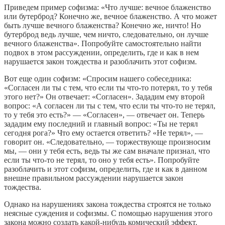
Приведем пример софизма: «Что лучше: вечное блаженство
или бутерброд? Конечно же, вечное блаженство. А что может
быть лучше вечного блаженства? Конечно же, ничто! Но
бутерброд ведь лучше, чем ничто, следовательно, он лучше
вечного блаженства». Попробуйте самостоятельно найти
подвох в этом рассуждении, определить, где и как в нем
нарушается закон тождества и разоблачить этот софизм.
Вот еще один софизм: «Спросим нашего собеседника:
«Согласен ли ты с тем, что если ты что-то потерял, то у тебя
этого нет?» Он отвечает: «Согласен». Зададим ему второй
вопрос: «А согласен ли ты с тем, что если ты что-то не терял,
то у тебя это есть?» — «Согласен», — отвечает он. Теперь
зададим ему последний и главный вопрос: «Ты не терял
сегодня рога?» Что ему остается ответить? «Не терял», —
говорит он. «Следовательно, — торжествующе произносим
мы, — они у тебя есть, ведь ты же сам вначале признал, что
если ты что-то не терял, то оно у тебя есть». Попробуйте
разоблачить и этот софизм, определить, где и как в данном
внешне правильном рассуждении нарушается закон
тождества.
Однако на нарушениях закона тождества строятся не только
неясные суждения и софизмы. С помощью нарушения этого
закона можно создать какой-нибудь комический эффект.