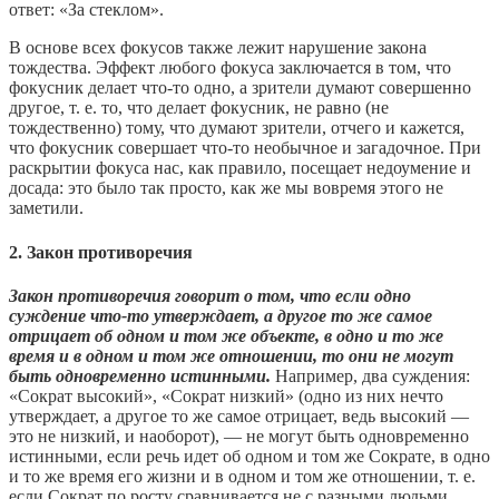
ответ: «За стеклом».
В основе всех фокусов также лежит нарушение закона
тождества. Эффект любого фокуса заключается в том, что
фокусник делает что-то одно, а зрители думают совершенно
другое, т. е. то, что делает фокусник, не равно (не
тождественно) тому, что думают зрители, отчего и кажется,
что фокусник совершает что-то необычное и загадочное. При
раскрытии фокуса нас, как правило, посещает недоумение и
досада: это было так просто, как же мы вовремя этого не
заметили.
2. Закон противоречия
Закон противоречия говорит о том, что если одно
суждение что-то утверждает, а другое то же самое
отрицает об одном и том же объекте, в одно и то же
время и в одном и том же отношении, то они не могут
быть одновременно истинными.
Например, два суждения:
«Сократ высокий», «Сократ низкий» (одно из них нечто
утверждает, а другое то же самое отрицает, ведь высокий —
это не низкий, и наоборот), — не могут быть одновременно
истинными, если речь идет об одном и том же Сократе, в одно
и то же время его жизни и в одном и том же отношении, т. е.
если Сократ по росту сравнивается не с разными людьми