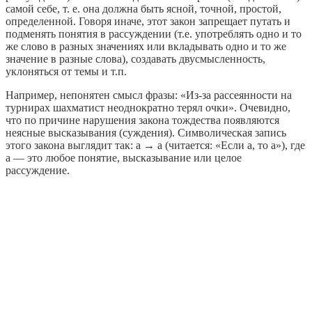
самой себе, т. е. она должна быть ясной, точной, простой,
определенной. Говоря иначе, этот закон запрещает путать и
подменять понятия в рассуждении (т.е. употреблять одно и то
же слово в разных значениях или вкладывать одно и то же
значение в разные слова), создавать двусмысленность,
уклоняться от темы и т.п.
Например, непонятен смысл фразы: «Из-за рассеянности на
турнирах шахматист неоднократно терял очки». Очевидно,
что по причине нарушения закона тождества появляются
неясные высказывания (суждения). Символическая запись
этого закона выглядит так: а → а (читается: «Если а, то а»), где
а — это любое понятие, высказывание или целое
рассуждение.