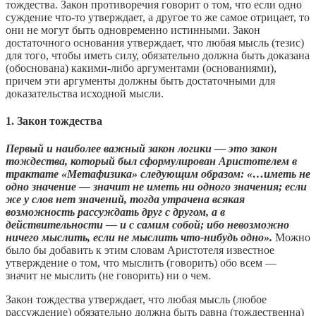
тождества. Закон противоречия говорит о том, что если одно
суждение что-то утверждает, а другое то же самое отрицает, то
они не могут быть одновременно истинными. Закон
достаточного основания утверждает, что любая мысль (тезис)
для того, чтобы иметь силу, обязательно должна быть доказана
(обоснована) какими-либо аргументами (основаниями),
причем эти аргументы должны быть достаточными для
доказательства исходной мысли.
1. Закон тождества
Первый и наиболее важный закон логики — это закон
тождества, который был сформулирован Аристотелем в
трактате «Метафизика» следующим образом: «…иметь не
одно значение — значит не иметь ни одного значения; если
же у слов нет значений, тогда утрачена всякая
возможность рассуждать друг с другом, а в
действительности — и с самим собой; ибо невозможно
ничего мыслить, если не мыслить что-нибудь одно».
Можно
было бы добавить к этим словам Аристотеля известное
утверждение о том, что мыслить (говорить) обо всем —
значит не мыслить (не говорить) ни о чем.
Закон тождества утверждает, что любая мысль (любое
рассуждение) обязательно должна быть равна (тождественна)