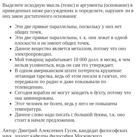
Выделите исходную мысль (тезис) и аргументы (основание) в
приведенных ниже рассуждениях и определите, нарушен ли в
них закон достаточного основания:
Эти две прямые параллельны, поскольку у них нет
общих точек.
Эти две прямые параллельны, т. к. они лежат в одной
плоскости и не имеют общих точек.
Данное вещество является металлом, потому что оно
электропроводно.
Мой товарищ зарабатывает 10 000 долл. в месяц, в чем
нельзя усомниться, ведь он сам это утверждает.
В одном американском штате потерпела крушение
летающая тарелка, ведь об этом писали в газетах, это
передавали по радио и даже показывали по
телевидению.
Сегодня корабли не могут заходить в бухту, потому что
она заминирована.
Этот человек не болен, ведь у него не повышена
температура.
Данное слово надо писать с большой буквы, т.к. оно
стоит в начале предложения.
Автор: Дмитрий Алексеевич Гyceв, кандидат философских
наук, доцент кафедры философии Московского