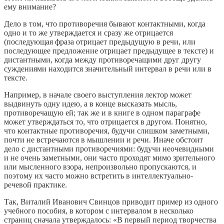
ему внимание?
Дело в том, что противоречия бывают контактными, когда
одно и то же утверждается и сразу же отрицается
(последующая фраза отрицает предыдущую в речи, или
последующее предложение отрицает предыдущее в тексте) и
дистантными, когда между противоречащими друг другу
суждениями находится значительный интервал в речи или в
тексте.
Например, в начале своего выступления лектор может
выдвинуть одну идею, а в конце высказать мысль,
противоречащую ей; так же и в книге в одном параграфе
может утверждаться то, что отрицается в другом. Понятно,
что контактные противоречия, будучи слишком заметными,
почти не встречаются в мышлении и речи. Иначе обстоит
дело с дистантными противоречиями: будучи неочевидными
и не очень заметными, они часто проходят мимо зрительного
или мысленного взора, непроизвольно пропускаются, и
поэтому их часто можно встретить в интеллектуально-
речевой практике.
Так, Bитaлий Ивaнoвич Свинцов приводит пример из одного
учебного пособия, в котором с интервалом в несколько
страниц сначала утверждалось: «В первый период творчества