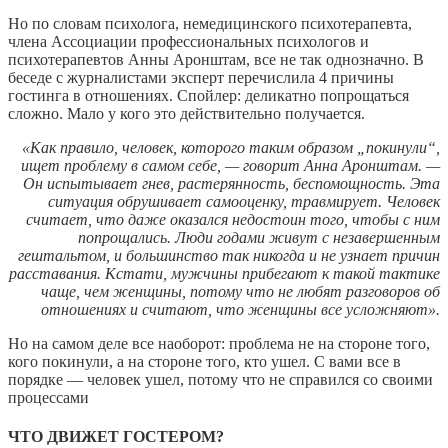
Но по словам психолога, немедицинского психотерапевта,
члена Ассоциации профессиональных психологов и
психотерапевтов Анны Аронштам, все не так однозначно. В
беседе с журналистами эксперт перечислила 4 причины
гостинга в отношениях. Спойлер: деликатно попрощаться
сложно. Мало у кого это действительно получается.
«Как правило, человек, которого таким образом „покинули“,
ищет проблему в самом себе, — говорит Анна Аронштам. —
Он испытывает гнев, растерянность, беспомощность. Эта
ситуация обрушивает самооценку, травмирует. Человек
считает, что даже оказался недостоин того, чтобы с ним
попрощались. Люди годами живут с незавершенным
гештальтом, и большинство так никогда и не узнает причин
расставания. Кстати, мужчины прибегают к такой тактике
чаще, чем женщины, потому что не любят разговоров об
отношениях и считают, что женщины все усложняют».
Но на самом деле все наоборот: проблема не на стороне того,
кого покинули, а на стороне того, кто ушел. С вами все в
порядке — человек ушел, потому что не справился со своими
процессами
ЧТО ДВИЖЕТ ГОСТЕРОМ?