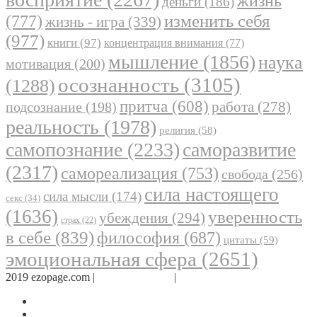
жизнь
деньги
(186)
(777)
изменить себя
жизнь - игра
(339)
(977)
книги
(97)
концентрация внимания
(77)
мышление
(1856)
наука
мотивация
(200)
осознанность
(3105)
(1288)
притча
(608)
работа
(278)
подсознание
(198)
реальность
(1978)
религия
(58)
самопознание
(2233)
саморазвитие
(2317)
самореализация
(753)
свобода
(256)
сила настоящего
сила мысли
(174)
секс
(34)
(1636)
уверенность
убеждения
(294)
страх
(22)
в себе
(839)
философия
(687)
цитаты
(59)
эмоциональная сфера
(2651)
2019 ezopage.com |
Обратная связь
|
О проекте
Страница в Facebook
Дневник в Instagram