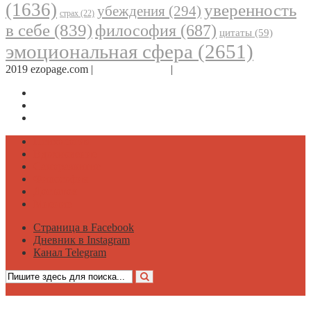
(1636)
уверенность
убеждения
(294)
страх
(22)
в себе
(839)
философия
(687)
цитаты
(59)
эмоциональная сфера
(2651)
2019 ezopage.com |
Обратная связь
|
О проекте
Страница в Facebook
Дневник в Instagram
Канал Telegram
Психология
Вдохновение
Саморазвитие
Философия
Достаток
Мнение
Страница в Facebook
Дневник в Instagram
Канал Telegram