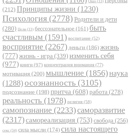
Персоны
Ошо
(33)
Принципы жизни
(1230)
(212)
Психология
(2778)
Родители и дети
быть
(280)
бессознательное
(161)
Цели
(33)
счастливым
(1591)
воспитание
(52)
восприятие
(2267)
жизнь
деньги
(186)
(777)
изменить себя
жизнь - игра
(339)
(977)
книги
(97)
концентрация внимания
(77)
мышление
(1856)
наука
мотивация
(200)
осознанность
(3105)
(1288)
притча
(608)
работа
(278)
подсознание
(198)
реальность
(1978)
религия
(58)
самопознание
(2233)
саморазвитие
(2317)
самореализация
(753)
свобода
(256)
сила настоящего
сила мысли
(174)
секс
(34)