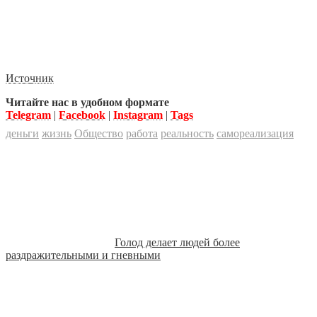
Источник
Читайте нас в удобном формате
Telegram
|
Facebook
|
Instagram
|
Tags
деньги
жизнь
Общество
работа
реальность
самореализация
Голод делает людей более
раздражительными и гневными