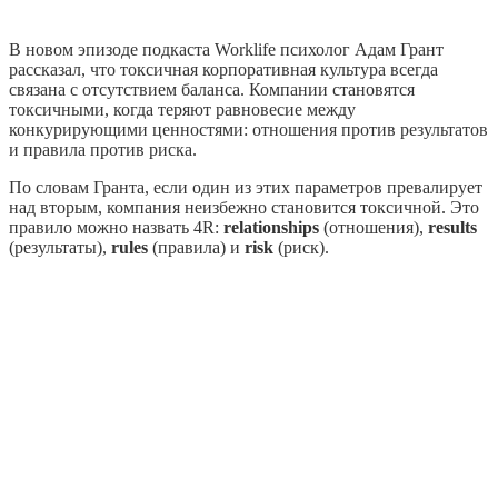
В новом эпизоде подкаста Worklife психолог Адам Грант
рассказал, что токсичная корпоративная культура всегда
связана с отсутствием баланса. Компании становятся
токсичными, когда теряют равновесие между
конкурирующими ценностями: отношения против результатов
и правила против риска.
По словам Гранта, если один из этих параметров превалирует
над вторым, компания неизбежно становится токсичной. Это
правило можно назвать 4R:
relationships
(отношения),
results
(результаты),
rules
(правила) и
risk
(риск).