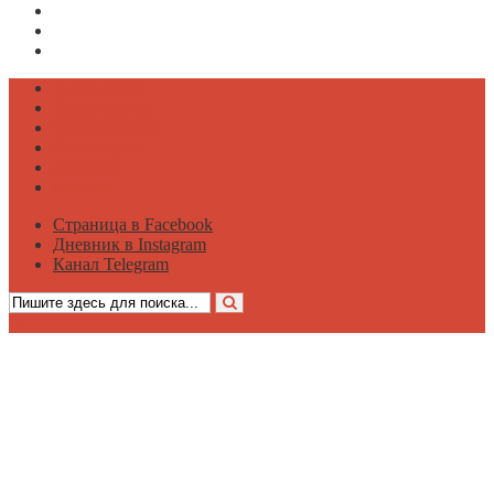
Страница в Facebook
Дневник в Instagram
Канал Telegram
Психология
Вдохновение
Саморазвитие
Философия
Достаток
Мнение
Страница в Facebook
Дневник в Instagram
Канал Telegram