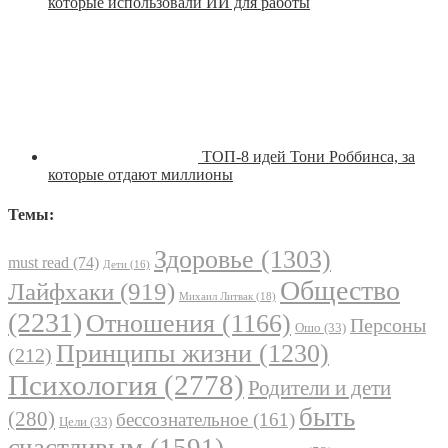
которые использовали ИИ для работы
ТОП-8 идей Тони Роббинса, за
которые отдают миллионы
Темы:
Здоровье
(1303)
must read
(74)
Дети
(16)
Общество
Лайфхаки
(919)
Михаил Литвак
(18)
(2231)
Отношения
(1166)
Персоны
Ошо
(33)
Принципы жизни
(1230)
(212)
Психология
(2778)
Родители и дети
быть
(280)
бессознательное
(161)
Цели
(33)
счастливым
(1591)