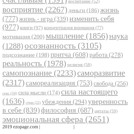
воспитание
(52)
восприятие
(2267)
жизнь
деньги
(186)
(777)
изменить себя
жизнь - игра
(339)
(977)
книги
(97)
концентрация внимания
(77)
мышление
(1856)
наука
мотивация
(200)
осознанность
(3105)
(1288)
притча
(608)
работа
(278)
подсознание
(198)
реальность
(1978)
религия
(58)
самопознание
(2233)
саморазвитие
(2317)
самореализация
(753)
свобода
(256)
сила настоящего
сила мысли
(174)
секс
(34)
(1636)
уверенность
убеждения
(294)
страх
(22)
в себе
(839)
философия
(687)
цитаты
(59)
эмоциональная сфера
(2651)
2019 ezopage.com |
Обратная связь
|
О проекте