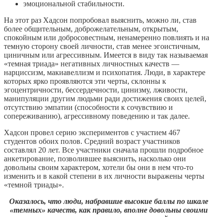
эмоциональной стабильности.
На этот раз Хадсон попробовал выяснить, можно ли, став
более общительным, доброжелательным, открытым,
спокойным или добросовестным, ненамеренно повлиять и на
темную сторону своей личности, став менее эгоистичным,
циничным или агрессивным. Имеется в виду так называемая
«темная триада» негативных личностных качеств —
нарциссизм, макиавеллизм и психопатия. Люди, в характере
которых ярко проявляются эти черты, склонны к
эгоцентричности, бессердечности, цинизму, лживости,
манипуляции другим людьми ради достижения своих целей,
отсутствию эмпатии (способности к сочувствию и
сопереживанию), агрессивному поведению и так далее.
Хадсон провел серию экспериментов с участием 467
студентов обоих полов. Средний возраст участников
составлял 20 лет. Все участники сначала прошли подробное
анкетирование, позволившее выяснить, насколько они
довольны своим характером, хотели бы они в нем что-то
изменить и в какой степени в их личности выражены черты
«темной триады».
Оказалось, что люди, набравшие высокие баллы по шкале
«темных» качеств, как правило, вполне довольны своими