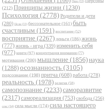
Отношения
(1166)
Персоны
Ошо
(33)
Принципы жизни
(1230)
(212)
Психология
(2778)
Родители и дети
быть
(280)
бессознательное
(161)
Цели
(33)
счастливым
(1591)
воспитание
(52)
восприятие
(2267)
жизнь
деньги
(186)
(777)
изменить себя
жизнь - игра
(339)
(977)
книги
(97)
концентрация внимания
(77)
мышление
(1856)
наука
мотивация
(200)
осознанность
(3105)
(1288)
притча
(608)
работа
(278)
подсознание
(198)
реальность
(1978)
религия
(58)
самопознание
(2233)
саморазвитие
(2317)
самореализация
(753)
свобода
(256)
сила настоящего
сила мысли
(174)
секс
(34)