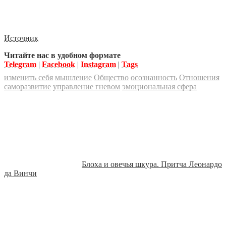
Источник
Читайте нас в удобном формате
Telegram
|
Facebook
|
Instagram
|
Tags
изменить себя
мышление
Общество
осознанность
Отношения
саморазвитие
управление гневом
эмоциональная сфера
Блоха и овечья шкура. Притча Леонардо
да Винчи