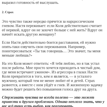
выразил готовность её выслушать.
2. Страх
Это чувство также нередко прячется за нарциссическим
гневом. Настя переживает: если Коля действительно считает
её неряхой, вдруг он не захочет больше с ней жить? Вдруг он
начнёт искать другую женщину?
Если Настя действительно боится расставания, ей нужно
опять-таки озвучить свои переживания. Например,
поинтересоваться: «Ты так говоришь… Это значит, ты меня
меньше любишь?»
На это Коля может ответить: «Я тебя люблю, но я так устал
после работы. Мне просто хочется приходить в чистый дом,
где меня встречают ужином». Из агрессора в глазах Насти
Коля превратится в того, кем и является, — в усталого
мужчину, который тем не менее любит её и детей. Страх
развеется, а вместе с ним уйдёт и гнев. И жизненную задачку
можно будет решить без повышения голоса друг на друга.
Сдерживать чувства не всегда полезно — это может
привести к другим проблемам. Однако неплохо знать, что у
вас всё-таки есть выбор, как реагировать.