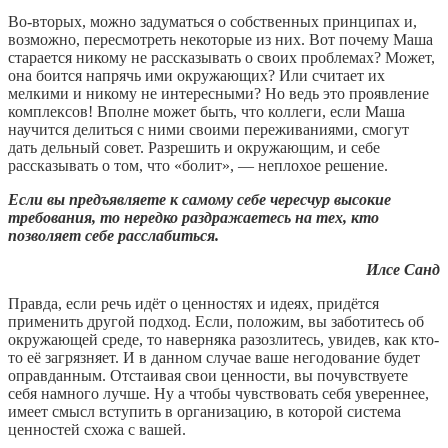
Во-вторых, можно задуматься о собственных принципах и,
возможно, пересмотреть некоторые из них. Вот почему Маша
старается никому не рассказывать о своих проблемах? Может,
она боится напрячь ими окружающих? Или считает их
мелкими и никому не интересными? Но ведь это проявление
комплексов! Вполне может быть, что коллеги, если Маша
научится делиться с ними своими переживаниями, смогут
дать дельный совет. Разрешить и окружающим, и себе
рассказывать о том, что «болит», — неплохое решение.
Если вы предъявляете к самому себе чересчур высокие
требования, то нередко раздражаетесь на тех, кто
позволяет себе расслабиться.
Илсе Санд
Правда, если речь идёт о ценностях и идеях, придётся
применить другой подход. Если, положим, вы заботитесь об
окружающей среде, то наверняка разозлитесь, увидев, как кто-
то её загрязняет. И в данном случае ваше негодование будет
оправданным. Отстаивая свои ценности, вы почувствуете
себя намного лучше. Ну а чтобы чувствовать себя увереннее,
имеет смысл вступить в организацию, в которой система
ценностей схожа с вашей.