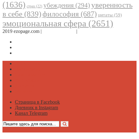
(1636)
уверенность
убеждения
(294)
страх
(22)
в себе
(839)
философия
(687)
цитаты
(59)
эмоциональная сфера
(2651)
2019 ezopage.com |
Обратная связь
|
О проекте
Страница в Facebook
Дневник в Instagram
Канал Telegram
Психология
Вдохновение
Саморазвитие
Философия
Достаток
Мнение
Страница в Facebook
Дневник в Instagram
Канал Telegram