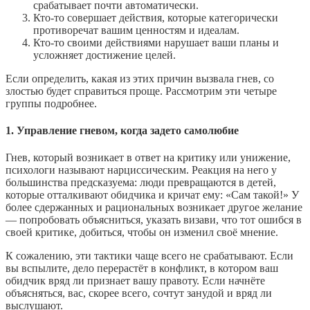
срабатывает почти автоматически.
Кто-то совершает действия, которые категорически
противоречат вашим ценностям и идеалам.
Кто-то своими действиями нарушает ваши планы и
усложняет достижение целей.
Если определить, какая из этих причин вызвала гнев, со
злостью будет справиться проще. Рассмотрим эти четыре
группы подробнее.
1. Управление гневом, когда задето самолюбие
Гнев, который возникает в ответ на критику или унижение,
психологи называют нарциссическим. Реакция на него у
большинства предсказуема: люди превращаются в детей,
которые отталкивают обидчика и кричат ему: «Сам такой!» У
более сдержанных и рациональных возникает другое желание
— попробовать объясниться, указать визави, что тот ошибся в
своей критике, добиться, чтобы он изменил своё мнение.
К сожалению, эти тактики чаще всего не срабатывают. Если
вы вспылите, дело перерастёт в конфликт, в котором ваш
обидчик вряд ли признает вашу правоту. Если начнёте
объясняться, вас, скорее всего, сочтут занудой и вряд ли
выслушают.