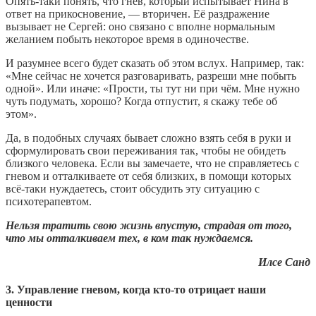
Опять-таки понять, что гнев, который испытывает Нина в
ответ на прикосновение, — вторичен. Её раздражение
вызывает не Сергей: оно связано с вполне нормальным
желанием побыть некоторое время в одиночестве.
И разумнее всего будет сказать об этом вслух. Например, так:
«Мне сейчас не хочется разговаривать, разреши мне побыть
одной». Или иначе: «Прости, ты тут ни при чём. Мне нужно
чуть подумать, хорошо? Когда отпустит, я скажу тебе об
этом».
Да, в подобных случаях бывает сложно взять себя в руки и
сформулировать свои переживания так, чтобы не обидеть
близкого человека. Если вы замечаете, что не справляетесь с
гневом и отталкиваете от себя близких, в помощи которых
всё-таки нуждаетесь, стоит обсудить эту ситуацию с
психотерапевтом.
Нельзя тратить свою жизнь впустую, страдая от того,
что мы отталкиваем тех, в ком так нуждаемся.
Илсе Санд
3. Управление гневом, когда кто-то отрицает наши
ценности