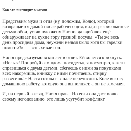
Как это выглядит в жизни
Представим мужа и отца (ну, положим, Колю), который
возвращается домой после рабочего дня, видит разрисованные
детьми обои, уставшую жену Настю, да вдобавок ещё
обнаруживает на кухне гору грязной посуды. «Ты же весь
день просидела дома, неужели нельзя было хотя бы тарелки
помыть?!» — вспыхивает он.
Настя предсказуемо вскипает в ответ. Ей хочется крикнуть:
«Нельзя! Попробуй сам «дома посидеть», я посмотрю, как ты
справишься с двумя детьми, сбегаешь с ними за покупками,
всех накормишь, книжку с ними почитаешь, стирку
развесишь!» Настя готова в запале перечислить Коле всю ту
домашнюю работу, которую она выполняет, а он не замечает.
И, на первый взгляд, Настя права. Но если она даст волю
своему негодованию, это лишь усугубит конфликт.