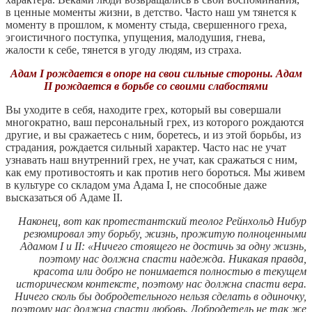
в ценные моменты жизни, в детство. Часто наш ум тянется к
моменту в прошлом, к моменту стыда, свершенного греха,
эгоистичного поступка, упущения, малодушия, гнева,
жалости к себе, тянется в угоду людям, из страха.
Адам I рождается в опоре на свои сильные стороны. Адам
II рождается в борьбе со своими слабостями
Вы уходите в себя, находите грех, который вы совершали
многократно, ваш персональный грех, из которого рождаются
другие, и вы сражаетесь с ним, боретесь, и из этой борьбы, из
страдания, рождается сильный характер. Часто нас не учат
узнавать наш внутренний грех, не учат, как сражаться с ним,
как ему противостоять и как против него бороться. Мы живем
в культуре со складом ума Адама I, не способные даже
высказаться об Адаме II.
Наконец, вот как протестантский теолог Рейнхольд Нибур
резюмировал эту борьбу, жизнь, прожитую полноценными
Адамом I и II: «Ничего стоящего не достичь за одну жизнь,
поэтому нас должна спасти надежда. Никакая правда,
красота или добро не понимается полностью в текущем
историческом контексте, поэтому нас должна спасти вера.
Ничего сколь бы добродетельного нельзя сделать в одиночку,
поэтому нас должна спасти любовь. Добродетель не так же