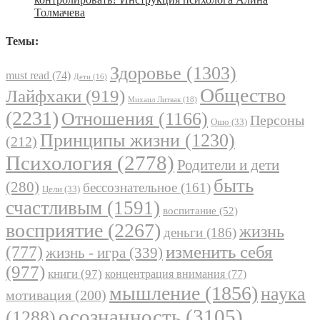
Толмачева
Темы:
Здоровье
(1303)
must read
(74)
Дети
(16)
Общество
Лайфхаки
(919)
Михаил Литвак
(18)
(2231)
Отношения
(1166)
Персоны
Ошо
(33)
Принципы жизни
(1230)
(212)
Психология
(2778)
Родители и дети
быть
(280)
бессознательное
(161)
Цели
(33)
счастливым
(1591)
воспитание
(52)
восприятие
(2267)
жизнь
деньги
(186)
(777)
изменить себя
жизнь - игра
(339)
(977)
книги
(97)
концентрация внимания
(77)
мышление
(1856)
наука
мотивация
(200)
осознанность
(3105)
(1288)