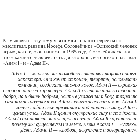
Размышляя на эту тему, я вспомнил о книге еврейского
мыслителя, раввина Йосефа Соловейчика «Одинокий человек
веры», которую он написал в 1965 году. Соловейчик сказал,
что у каждого человека есть две стороны, которые он называл
«Адам I» и «Адам II».
Адам I — мирская, честолюбивая внешняя сторона нашего
характера. Она хочет строить, творить, основывать
компании, создавать что-то новое. Адам II — скромная
сторона нашего характера. Адам II хочет не только творить
добро, но и быть добрым, жить в уважении к Богу, творению
и нашим возможностям. Адам I хочет завоевать мир. Адам II
хочет найти свое призвание и подчиниться миру. Адам I
ценит успех. Адам II ценит внутренние силу и стойкость.
Адам I спрашивает, как устроены вещи. Адам II спрашивает,
почему мы существуем на земле. Девиз Адама I — «успех».
Девиз Адама II — «любовь, искупление и возвращение».