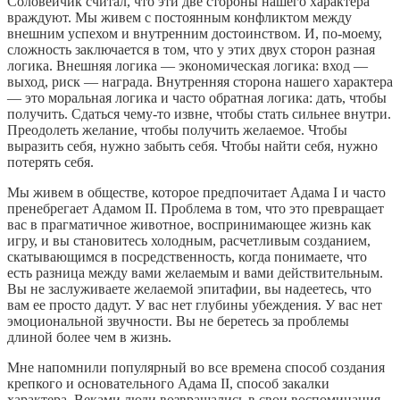
Соловейчик считал, что эти две стороны нашего характера
враждуют. Мы живем с постоянным конфликтом между
внешним успехом и внутренним достоинством. И, по-моему,
сложность заключается в том, что у этих двух сторон разная
логика. Внешняя логика — экономическая логика: вход —
выход, риск — награда. Внутренняя сторона нашего характера
— это моральная логика и часто обратная логика: дать, чтобы
получить. Сдаться чему-то извне, чтобы стать сильнее внутри.
Преодолеть желание, чтобы получить желаемое. Чтобы
выразить себя, нужно забыть себя. Чтобы найти себя, нужно
потерять себя.
Мы живем в обществе, которое предпочитает Адама I и часто
пренебрегает Адамом II. Проблема в том, что это превращает
вас в прагматичное животное, воспринимающее жизнь как
игру, и вы становитесь холодным, расчетливым созданием,
скатывающимся в посредственность, когда понимаете, что
есть разница между вами желаемым и вами действительным.
Вы не заслуживаете желаемой эпитафии, вы надеетесь, что
вам ее просто дадут. У вас нет глубины убеждения. У вас нет
эмоциональной звучности. Вы не беретесь за проблемы
длиной более чем в жизнь.
Мне напомнили популярный во все времена способ создания
крепкого и основательного Адама II, способ закалки
характера. Веками люди возвращались в свои воспоминания,