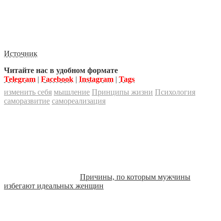
Источник
Читайте нас в удобном формате
Telegram
|
Facebook
|
Instagram
|
Tags
изменить себя
мышление
Принципы жизни
Психология
саморазвитие
самореализация
Причины, по которым мужчины
избегают идеальных женщин