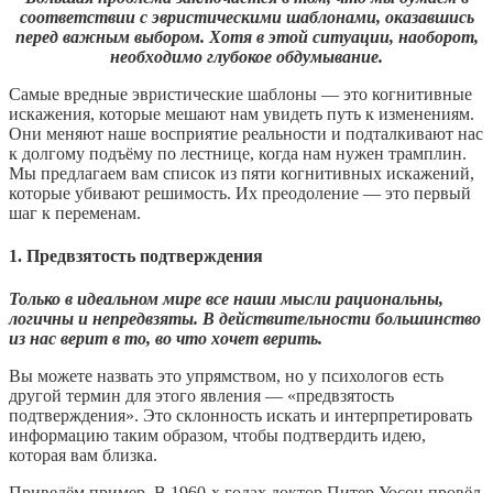
соответствии с эвристическими шаблонами, оказавшись
перед важным выбором. Хотя в этой ситуации, наоборот,
необходимо глубокое обдумывание.
Самые вредные эвристические шаблоны — это когнитивные
искажения, которые мешают нам увидеть путь к изменениям.
Они меняют наше восприятие реальности и подталкивают нас
к долгому подъёму по лестнице, когда нам нужен трамплин.
Мы предлагаем вам список из пяти когнитивных искажений,
которые убивают решимость. Их преодоление — это первый
шаг к переменам.
1. Предвзятость подтверждения
Только в идеальном мире все наши мысли рациональны,
логичны и непредвзяты. В действительности большинство
из нас верит в то, во что хочет верить.
Вы можете назвать это упрямством, но у психологов есть
другой термин для этого явления — «предвзятость
подтверждения». Это склонность искать и интерпретировать
информацию таким образом, чтобы подтвердить идею,
которая вам близка.
Приведём пример. В 1960-х годах доктор Питер Уосон провёл