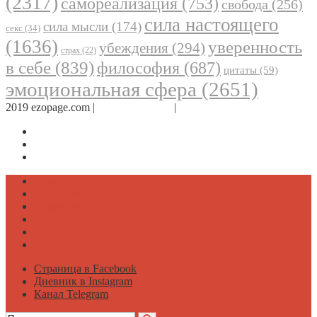
(2317)
самореализация
(753)
свобода
(256)
сила настоящего
сила мысли
(174)
секс
(34)
(1636)
уверенность
убеждения
(294)
страх
(22)
в себе
(839)
философия
(687)
цитаты
(59)
эмоциональная сфера
(2651)
2019 ezopage.com |
Обратная связь
|
О проекте
Страница в Facebook
Дневник в Instagram
Канал Telegram
Психология
Вдохновение
Саморазвитие
Философия
Достаток
Мнение
Страница в Facebook
Дневник в Instagram
Канал Telegram