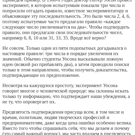
эксперимент, в котором испытуемым показали три числа и
попросили отгадать правило, известное экспериментатору и
объясняющее эту последовательность. Это были числа 2, 4, 6,
поэтому испытуемые часто предлагали правило «каждое
следующее число увеличивается на два». Чтобы подтвердить
правило, они предлагали свои последовательности чисел,
например 6, 8, 10 или 31, 33, 35. Вроде всё верно?
Не совсем. Только один из пяти подопытных догадывался о
настоящем правиле: три числа в порядке увеличения их
значений. Обычно студенты Уосона высказывали ложную
идею (всякий раз прибавлять два), а затем проводили поиски
только в этом направлении, чтобы получить доказательства,
подтверждающие их предположение.
Несмотря на кажущуюся простоту, эксперимент Уосона
говорит многое о человеческой природе: мы склонны искать
только ту информацию, что подтверждает наши убеждения, а
не ту, что опровергает их.
Предвзятость подтверждения присуща всем, в том числе и
врачам, политикам, людям творческих профессий и
предпринимателям, даже когда цена ошибки особенно велика.
Вместо того чтобы спрашивать себя, что мы делаем и почему
(это самый важный вопрос), мы часто впадаем в предвзятость