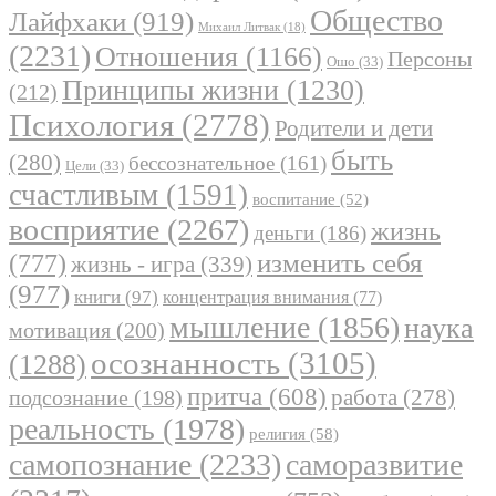
Общество
Лайфхаки
(919)
Михаил Литвак
(18)
(2231)
Отношения
(1166)
Персоны
Ошо
(33)
Принципы жизни
(1230)
(212)
Психология
(2778)
Родители и дети
быть
(280)
бессознательное
(161)
Цели
(33)
счастливым
(1591)
воспитание
(52)
восприятие
(2267)
жизнь
деньги
(186)
(777)
изменить себя
жизнь - игра
(339)
(977)
книги
(97)
концентрация внимания
(77)
мышление
(1856)
наука
мотивация
(200)
осознанность
(3105)
(1288)
притча
(608)
работа
(278)
подсознание
(198)
реальность
(1978)
религия
(58)
самопознание
(2233)
саморазвитие