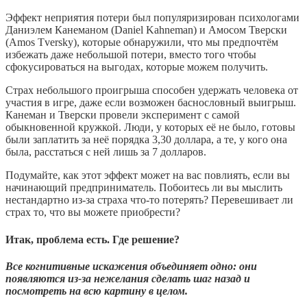
Эффект неприятия потери был популяризирован психологами
Даниэлем Канеманом (Daniel Kahneman) и Амосом Тверски
(Amos Tversky), которые обнаружили, что мы предпочтём
избежать даже небольшой потери, вместо того чтобы
сфокусироваться на выгодах, которые можем получить.
Страх небольшого проигрыша способен удержать человека от
участия в игре, даже если возможен баснословный выигрыш.
Канеман и Тверски провели эксперимент с самой
обыкновенной кружкой. Люди, у которых её не было, готовы
были заплатить за неё порядка 3,30 доллара, а те, у кого она
была, расстаться с ней лишь за 7 долларов.
Подумайте, как этот эффект может на вас повлиять, если вы
начинающий предприниматель. Побоитесь ли вы мыслить
нестандартно из-за страха что-то потерять? Перевешивает ли
страх то, что вы можете приобрести?
Итак, проблема есть. Где решение?
Все когнитивные искажения объединяет одно: они
появляются из-за нежелания сделать шаг назад и
посмотреть на всю картину в целом.