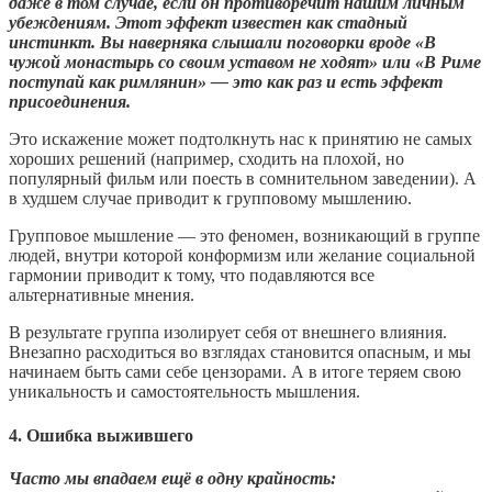
даже в том случае, если он противоречит нашим личным
убеждениям. Этот эффект известен как стадный
инстинкт. Вы наверняка слышали поговорки вроде «В
чужой монастырь со своим уставом не ходят» или «В Риме
поступай как римлянин» — это как раз и есть эффект
присоединения.
Это искажение может подтолкнуть нас к принятию не самых
хороших решений (например, сходить на плохой, но
популярный фильм или поесть в сомнительном заведении). А
в худшем случае приводит к групповому мышлению.
Групповое мышление — это феномен, возникающий в группе
людей, внутри которой конформизм или желание социальной
гармонии приводит к тому, что подавляются все
альтернативные мнения.
В результате группа изолирует себя от внешнего влияния.
Внезапно расходиться во взглядах становится опасным, и мы
начинаем быть сами себе цензорами. А в итоге теряем свою
уникальность и самостоятельность мышления.
4. Ошибка выжившего
Часто мы впадаем ещё в одну крайность: