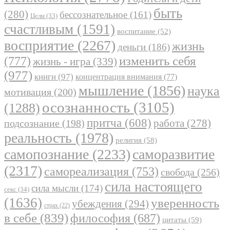
быть
(280)
бессознательное
(161)
Цели
(33)
счастливым
(1591)
воспитание
(52)
восприятие
(2267)
жизнь
деньги
(186)
(777)
изменить себя
жизнь - игра
(339)
(977)
книги
(97)
концентрация внимания
(77)
мышление
(1856)
наука
мотивация
(200)
осознанность
(3105)
(1288)
притча
(608)
работа
(278)
подсознание
(198)
реальность
(1978)
религия
(58)
самопознание
(2233)
саморазвитие
(2317)
самореализация
(753)
свобода
(256)
сила настоящего
сила мысли
(174)
секс
(34)
(1636)
уверенность
убеждения
(294)
страх
(22)
в себе
(839)
философия
(687)
цитаты
(59)