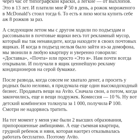
через час от типографской краски, а легкие — от выхлопов.
Это в 13 лет. И платили мне ₽ 50 в день, а рожок мороженого
в McDonald’s стоил тогда 6. То есть я лихо могла купить себе
аж 8 рожков за раз.
А следующим летом мы с другом ходили по подъездам и
рассовывали в почтовые ящики весь тот рекламный мусор,
который вы так ненавидите, когда находите в своих почтовых
ящиках. И когда в подъезд нельзя было зайти из-за домофона,
мы звонили в любую квартиру и уверенно говорили:
«Доставка», «Почта» или просто «Это я». Нам почти всегда
открывали. И получали в ящик ценнейшую рекламу
кондиционеров на серой бумажке.
После развода, когда совсем не хватало денег, а просить у
родных было неловко, я придумала еще один высокодоходный
бизнес. Продавать вещи на Avito. Сначала свои, а потом, когда
закончились, еще и вещи подружек. Комиссия — 10 %. Ну вот
детский комбинезон толкнула за 1 000, получила ₽ 100.
Смотри не надорвись тратить.
На тот момент у меня уже были 2 высших образования,
припорошенные амбициями. А еще съемная квартира,
грудной ребенок и няня, которая наотрез отказывалась
работать бесплатно. Поэтому Avito.