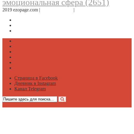
эмоциональная сфера
(2651)
2019 ezopage.com |
Обратная связь
|
О проекте
Страница в Facebook
Дневник в Instagram
Канал Telegram
Психология
Вдохновение
Саморазвитие
Философия
Достаток
Мнение
Страница в Facebook
Дневник в Instagram
Канал Telegram