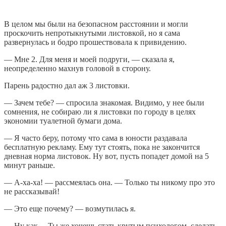
В целом мы были на безопасном расстоянии и могли
проскочить непротыкнутыми листовкой, но я сама
развернулась и бодро прошествовала к привидению.
— Мне 2. Для меня и моей подруги, — сказала я,
неопределенно махнув головой в сторону.
Парень радостно дал аж 3 листовки.
— Зачем тебе? — спросила знакомая. Видимо, у нее были
сомнения, не собираю ли я листовки по городу в целях
экономии туалетной бумаги дома.
— Я часто беру, потому что сама в юности раздавала
бесплатную рекламу. Ему тут стоять, пока не закончится
дневная норма листовок. Ну вот, пусть попадет домой на 5
минут раньше.
— А-ха-ха! — рассмеялась она. — Только ты никому про это
не рассказывай!
— Это еще почему? — возмутилась я.
— Ну как… Ты же хочешь стать крутым психологом, сделать