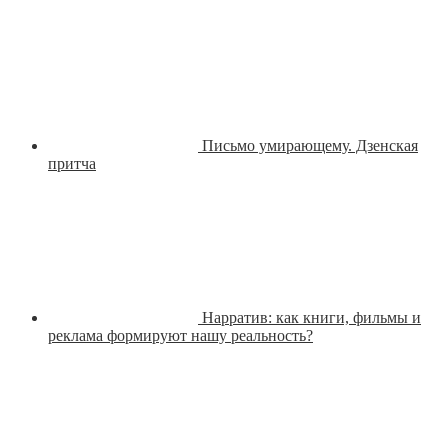
Письмо умирающему. Дзенская
притча
Нарратив: как книги, фильмы и
реклама формируют нашу реальность?