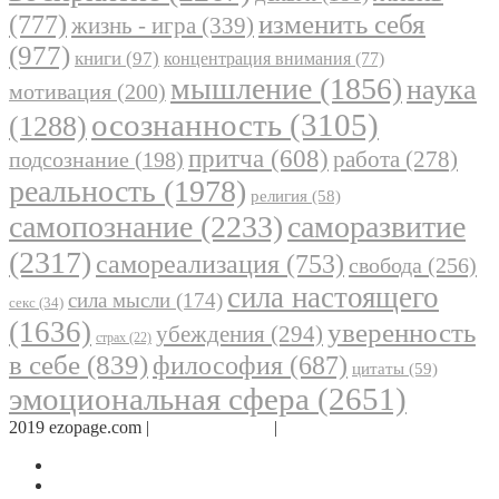
(777)
изменить себя
жизнь - игра
(339)
(977)
книги
(97)
концентрация внимания
(77)
мышление
(1856)
наука
мотивация
(200)
осознанность
(3105)
(1288)
притча
(608)
работа
(278)
подсознание
(198)
реальность
(1978)
религия
(58)
самопознание
(2233)
саморазвитие
(2317)
самореализация
(753)
свобода
(256)
сила настоящего
сила мысли
(174)
секс
(34)
(1636)
уверенность
убеждения
(294)
страх
(22)
в себе
(839)
философия
(687)
цитаты
(59)
эмоциональная сфера
(2651)
2019 ezopage.com |
Обратная связь
|
О проекте
Страница в Facebook
Дневник в Instagram