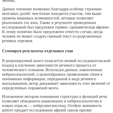
звенья).
Данное членение возможно благодаря особому строению
мозговых долей: чем ближе находится участок, тем выше
уровень языковых возможностей, которые позволяет
реализовать эта зона. Также в результате проведенных
исследований был предложен термин «динамическая афазия».
К этому понятию было предложено отнести случаи, когда
человек не может создать связный текст из разрозненных
речевых отрезков.
Суммируя результаты отдельных глав
В рецензируемой книге излагается свежий исследовательский
подход к изучению зависимости речевого процесса от
человеческого сознания. Используя данные, накопленные
нейропсихологией, о разнообразных проявлениях сбоев в
понимании информации, переданной в виде речевого
высказывания, автор доказывает зависимость этих явлений от
определенных поражений мозга.
Изложенное автором понимание структуры и функций речи
позволяет объединить языкознание и нейропсихологию в
новую отрасль — нейролингвистику. Особую значимость
работе придает исследование афазий сквозь призму