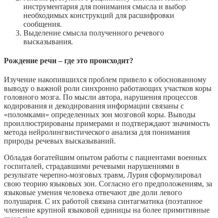
инструментария для понимания смысла и выбор
необходимых конструкций для расшифровки
сообщения.
Выделение смысла полученного речевого
высказывания.
Рождение речи – где это происходит?
Изучение накопившихся проблем привело к обоснованному
выводу о важной роли синхронно работающих участков коры
головного мозга. По мысли автора, нарушения процессов
кодирования и декодирования информации связаны с
«поломками» определенных зон мозговой коры. Выводы
проиллюстрированы примерами и подтверждают значимость
метода нейролингвистического анализа для понимания
природы речевых высказываний.
Обладая богатейшим опытом работы с пациентами военных
госпиталей, страдавшими речевыми нарушениями в
результате черепно-мозговых травм, Лурия сформулировал
свою теорию языковых зон. Согласно его предположениям, за
языковые умения человека отвечают две доли левого
полушария. С их работой связана синтагматика (поэтапное
членение крупной языковой единицы на более примитивные