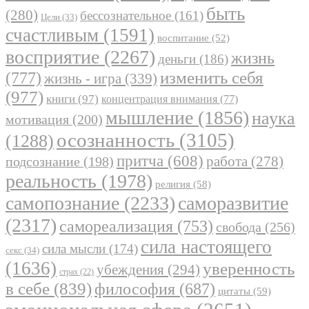
быть
(280)
бессознательное
(161)
Цели
(33)
счастливым
(1591)
воспитание
(52)
восприятие
(2267)
жизнь
деньги
(186)
(777)
изменить себя
жизнь - игра
(339)
(977)
книги
(97)
концентрация внимания
(77)
мышление
(1856)
наука
мотивация
(200)
осознанность
(3105)
(1288)
притча
(608)
работа
(278)
подсознание
(198)
реальность
(1978)
религия
(58)
самопознание
(2233)
саморазвитие
(2317)
самореализация
(753)
свобода
(256)
сила настоящего
сила мысли
(174)
секс
(34)
(1636)
уверенность
убеждения
(294)
страх
(22)
в себе
(839)
философия
(687)
цитаты
(59)