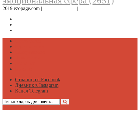
эмоциональная сфера
(2651)
2019 ezopage.com |
Обратная связь
|
О проекте
Страница в Facebook
Дневник в Instagram
Канал Telegram
Психология
Вдохновение
Саморазвитие
Философия
Достаток
Мнение
Страница в Facebook
Дневник в Instagram
Канал Telegram