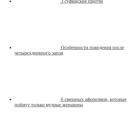
3 суфийские притчи
Особенности поведения после
четырехдневного запоя
6 смешных афоризмов, которые
поймут только мудрые женщины