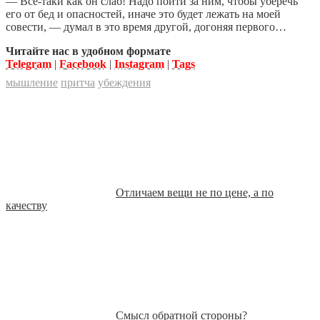
— Всё-таки как он слаб! Надо пойти за ним, чтобы уберечь
его от бед и опасностей, иначе это будет лежать на моей
совести, — думал в это время другой, догоняя первого…
Читайте нас в удобном формате
Telegram
|
Facebook
|
Instagram
|
Tags
мышление
притча
убеждения
Отличаем вещи не по цене, а по
качеству
Смысл обратной стороны?