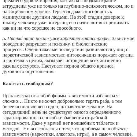
прежнего удовлетворения, контакты с людьми крайне
затруднены уже не только на глубинно-психологическом, но и
на социальном уровне. Теряется даже способность к
манипуляции другими людьми. На этой стадии доверие к
такому человеку уже потеряно, его начинают воспринимать
как ни на что хорошее не способного.
5.
Пятый этап носит уже характер катастрофы.
Зависимое
поведение разрушает и психику, и биологические
процессы. Очень тяжелые последствия развиваются у лиц с
наркотической зависимостью: интоксикация поражает органы
и системы в целом, вызывает истощение всех жизненно
важных ресурсов. Наступает период общего кризиса,
духовного опустошения.
Как стать свободным?
Практически от любой формы зависимости избавиться
сложно… Никто не хочет добровольно терять раба, а тем
более исполняющего одно, но заветное желание. На
сегодняшний день не существует одного определенного
гарантированного способа избавления от рабской
зависимости. Даже у врачей нет волшебных таблеток и
методов. Но все согласны с тем, что проблема не в объекте
зависимости (наркотики, алкоголь, игры), а в самом человеке,