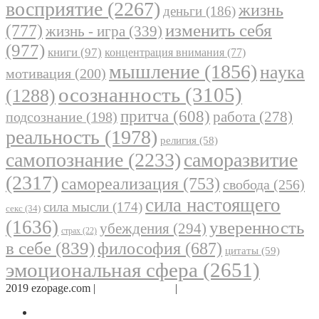
восприятие
(2267)
жизнь
деньги
(186)
(777)
изменить себя
жизнь - игра
(339)
(977)
книги
(97)
концентрация внимания
(77)
мышление
(1856)
наука
мотивация
(200)
осознанность
(3105)
(1288)
притча
(608)
работа
(278)
подсознание
(198)
реальность
(1978)
религия
(58)
самопознание
(2233)
саморазвитие
(2317)
самореализация
(753)
свобода
(256)
сила настоящего
сила мысли
(174)
секс
(34)
(1636)
уверенность
убеждения
(294)
страх
(22)
в себе
(839)
философия
(687)
цитаты
(59)
эмоциональная сфера
(2651)
2019 ezopage.com |
Обратная связь
|
О проекте
Страница в Facebook