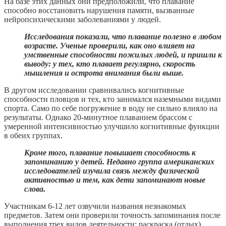
На базе этих данных они предположили, что плавание
способно восстановить нарушения памяти, вызванные
нейропсихическими заболеваниями у людей.
Исследования показали, что плавание полезно в любом
возрасте. Ученые проверили, как оно влияет на
умственные способности пожилых людей, и пришли к
выводу: у тех, кто плавает регулярно, скорость
мышления и острота внимания были выше.
В другом исследовании сравнивались когнитивные
способности пловцов и тех, кто занимался наземными видами
спорта. Само по себе погружение в воду не сильно влияло на
результаты. Однако 20-минутное плаванием брассом с
умеренной интенсивностью улучшило когнитивные функции
в обеих группах.
Кроме того, плавание повышает способность к
запоминанию у детей. Недавно группа американских
исследователей изучила связь между физической
активностью и тем, как дети запоминают новые
слова.
Участникам 6-12 лет озвучили названия незнакомых
предметов. Затем они проверили точность запоминания после
выполнения трех видов деятельности: раскраска (отдых),