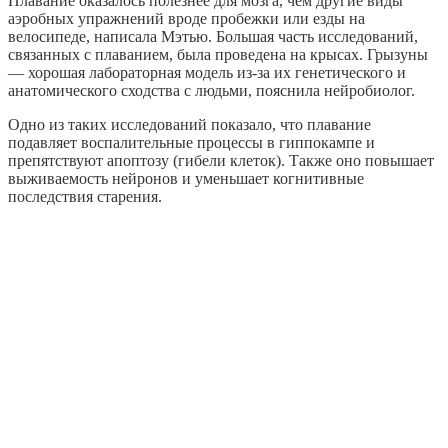
Плавание оказалось полезнее для мозга, чем другие виды
аэробных упражнений вроде пробежки или езды на
велосипеде, написала Мэтью. Большая часть исследований,
связанных с плаванием, была проведена на крысах. Грызуны
— хорошая лабораторная модель из-за их генетического и
анатомического сходства с людьми, пояснила нейробиолог.
Одно из таких исследований показало, что плавание
подавляет воспалительные процессы в гиппокампе и
препятствуют апоптозу (гибели клеток). Также оно повышает
выживаемость нейронов и уменьшает когнитивные
последствия старения.