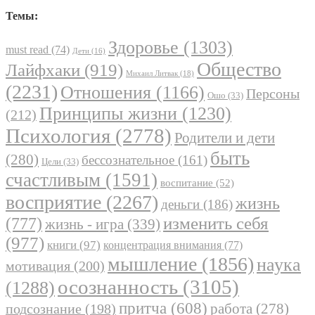
Темы:
Здоровье
(1303)
must read
(74)
Дети
(16)
Общество
Лайфхаки
(919)
Михаил Литвак
(18)
(2231)
Отношения
(1166)
Персоны
Ошо
(33)
Принципы жизни
(1230)
(212)
Психология
(2778)
Родители и дети
быть
(280)
бессознательное
(161)
Цели
(33)
счастливым
(1591)
воспитание
(52)
восприятие
(2267)
жизнь
деньги
(186)
(777)
изменить себя
жизнь - игра
(339)
(977)
книги
(97)
концентрация внимания
(77)
мышление
(1856)
наука
мотивация
(200)
осознанность
(3105)
(1288)
притча
(608)
работа
(278)
подсознание
(198)