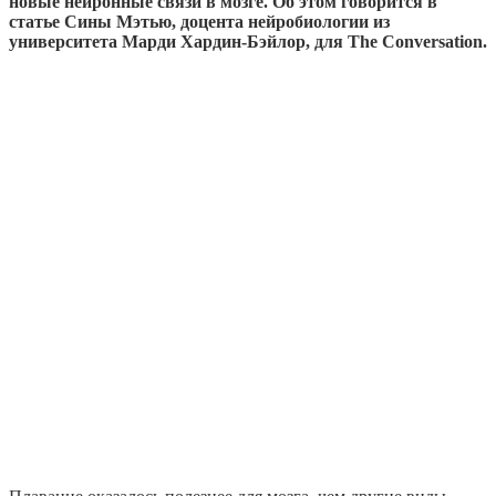
новые нейронные связи в мозге. Об этом говорится в
статье Сины Мэтью, доцента нейробиологии из
университета Марди Хардин-Бэйлор, для The Conversation.