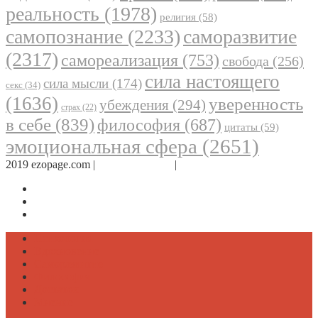
реальность
(1978)
религия
(58)
самопознание
(2233)
саморазвитие
(2317)
самореализация
(753)
свобода
(256)
сила настоящего
сила мысли
(174)
секс
(34)
(1636)
уверенность
убеждения
(294)
страх
(22)
в себе
(839)
философия
(687)
цитаты
(59)
эмоциональная сфера
(2651)
2019 ezopage.com |
Обратная связь
|
О проекте
Страница в Facebook
Дневник в Instagram
Канал Telegram
Психология
Вдохновение
Саморазвитие
Философия
Достаток
Мнение