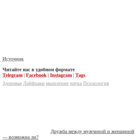
Источник
Читайте нас в удобном формате
Telegram
|
Facebook
|
Instagram
|
Tags
Здоровье
Лайфхаки
мышление
наука
Психология
Дружба между мужчиной и женщиной
— возможна ли?