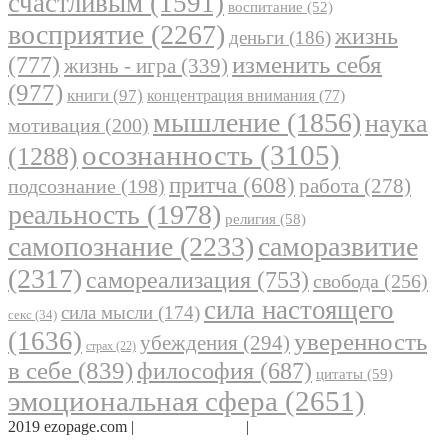
счастливым
(1591)
воспитание
(52)
восприятие
(2267)
жизнь
деньги
(186)
(777)
изменить себя
жизнь - игра
(339)
(977)
книги
(97)
концентрация внимания
(77)
мышление
(1856)
наука
мотивация
(200)
осознанность
(3105)
(1288)
притча
(608)
работа
(278)
подсознание
(198)
реальность
(1978)
религия
(58)
самопознание
(2233)
саморазвитие
(2317)
самореализация
(753)
свобода
(256)
сила настоящего
сила мысли
(174)
секс
(34)
(1636)
уверенность
убеждения
(294)
страх
(22)
в себе
(839)
философия
(687)
цитаты
(59)
эмоциональная сфера
(2651)
2019 ezopage.com |
Обратная связь
|
О проекте