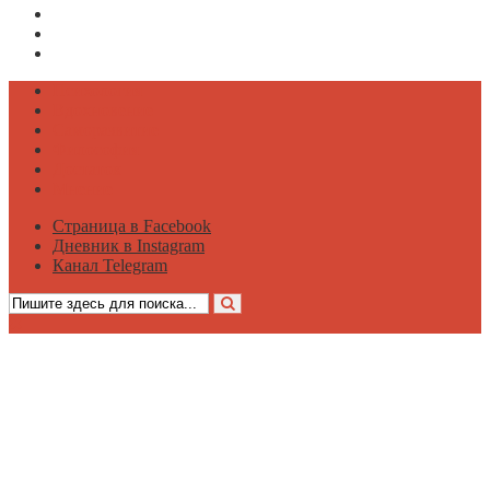
Страница в Facebook
Дневник в Instagram
Канал Telegram
Психология
Вдохновение
Саморазвитие
Философия
Достаток
Мнение
Страница в Facebook
Дневник в Instagram
Канал Telegram