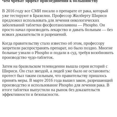
Чем чреват эффект присоединения к большинству
В 2016 году все СМИ писали о препарате от рака, который
уже тестируют в Бразилии. Профессор Жилберту Шириси
предложил использовать для лечения онкологических
заболеваний таблетки фосфоэтаноламина — Phospho. Он
просто начал производить лекарство и давать больным — без
всяких доказательств и разрешений.
Когда правительству стало известно об этом, профессору
запретили распространять препарат, но было поздно. Многие
больные узнали о Phospho и подали в суд, требуя возобновить
производство чудо-таблеток.
Затем на бразильском телевидении вышла серия историй с
Шириси. Он стал звездой, а людей уже было не остановить:
протест был таким сильным, что правительству пришлось
принять меры. В марте 2016 года вышел закон, разрешающий
производство и использование Phospho для лечения рака. В
итоге таблетки выпустили на рынок без доказательств
эффективности и безопасности.