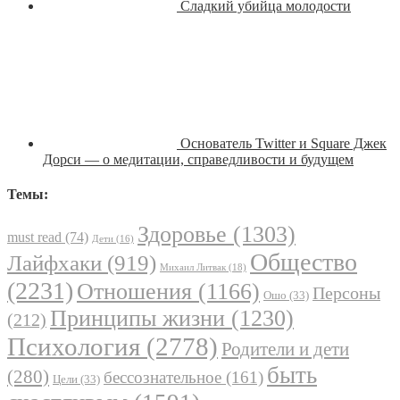
Сладкий убийца молодости
Основатель Twitter и Square Джек
Дорси — о медитации, справедливости и будущем
Темы:
Здоровье
(1303)
must read
(74)
Дети
(16)
Общество
Лайфхаки
(919)
Михаил Литвак
(18)
(2231)
Отношения
(1166)
Персоны
Ошо
(33)
Принципы жизни
(1230)
(212)
Психология
(2778)
Родители и дети
быть
(280)
бессознательное
(161)
Цели
(33)