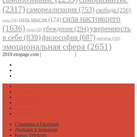
(2317)
самореализация
(753)
свобода
(256)
сила настоящего
сила мысли
(174)
секс
(34)
(1636)
уверенность
убеждения
(294)
страх
(22)
в себе
(839)
философия
(687)
цитаты
(59)
эмоциональная сфера
(2651)
2019 ezopage.com |
Обратная связь
|
О проекте
Страница в Facebook
Дневник в Instagram
Канал Telegram
Психология
Вдохновение
Саморазвитие
Философия
Достаток
Мнение
Страница в Facebook
Дневник в Instagram
Канал Telegram