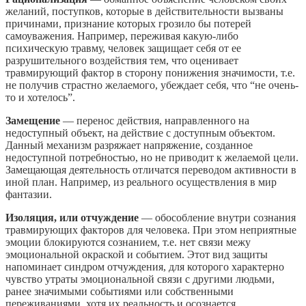
желаний, поступков, которые в действительности вызваны
причинами, признание которых грозило бы потерей
самоуважения. Например, переживая какую-либо
психическую травму, человек защищает себя от ее
разрушительного воздействия тем, что оценивает
травмирующий фактор в сторону понижения значимости, т.е.
не получив страстно желаемого, убеждает себя, что “не очень-
то и хотелось”.
Замещение
— перенос действия, направленного на
недоступный объект, на действие с доступным объектом.
Данный механизм разряжает напряжение, созданное
недоступной потребностью, но не приводит к желаемой цели.
Замещающая деятельность отличатся переводом активности в
иной план. Например, из реального осуществления в мир
фантазии.
Изоляция, или отчуждение
— обособление внутри сознания
травмирующих факторов для человека. При этом неприятные
эмоции блокируются сознанием, т.е. нет связи межу
эмоциональной окраской и событием. Этот вид защиты
напоминает синдром отчуждения, для которого характерно
чувство утраты эмоциональной связи с другими людьми,
ранее значимыми событиями или собственными
переживаниями, хотя их реальность и осознается.