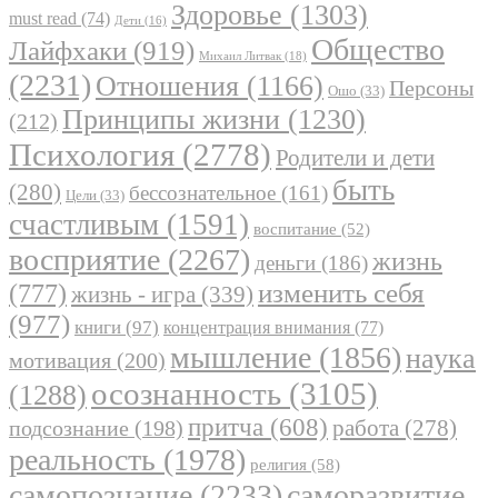
Здоровье
(1303)
must read
(74)
Дети
(16)
Общество
Лайфхаки
(919)
Михаил Литвак
(18)
(2231)
Отношения
(1166)
Персоны
Ошо
(33)
Принципы жизни
(1230)
(212)
Психология
(2778)
Родители и дети
быть
(280)
бессознательное
(161)
Цели
(33)
счастливым
(1591)
воспитание
(52)
восприятие
(2267)
жизнь
деньги
(186)
(777)
изменить себя
жизнь - игра
(339)
(977)
книги
(97)
концентрация внимания
(77)
мышление
(1856)
наука
мотивация
(200)
осознанность
(3105)
(1288)
притча
(608)
работа
(278)
подсознание
(198)
реальность
(1978)
религия
(58)
самопознание
(2233)
саморазвитие