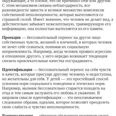
окружающие, а то плохое, что он причинил себе или другим.
С этим механизмом связана неблагодарность, все
разновидности зависти и великое множество комплексов
собственной неполноценности, которые вытесняются со
страшной силой. Имеет значение, что человек не делает вид, а
действительно забывает нежелательную, травмирующую его
информацию, она полностью вытесняется из его памяти.
Проекция
— бессознательный перенос на другое лицо
собственных чувств, желаний и влечений, в которых человек
не хочет себе сознаться, понимая их социальную
неприемлемость. Например, когда человек проявил агрессию
в отношении другого, у него нередко возникает тенденция
снизить привлекательные качества пострадавшего.
Идентификация
— бессознательный перенос на себя чувств
и качеств, которые присущи другому человеку и недоступны,
но желательны для себя. У детей — это простейший способ
усвоения норм социального поведения и этических норм.
Например, мальчик бессознательно старается походить на
отца и тем самым заслужить его любовь и уважение. В
широком смысле идентификация — это неосознаваемое
следование образам, идеалам, которое позволяет преодолеть
свою слабость и чувство неполноценности.
Рационализация
— обманное объяснение человеком своих