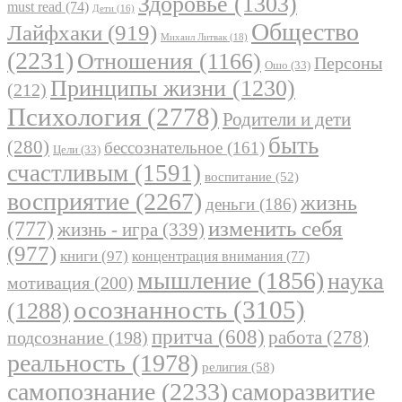
Здоровье
(1303)
must read
(74)
Дети
(16)
Общество
Лайфхаки
(919)
Михаил Литвак
(18)
(2231)
Отношения
(1166)
Персоны
Ошо
(33)
Принципы жизни
(1230)
(212)
Психология
(2778)
Родители и дети
быть
(280)
бессознательное
(161)
Цели
(33)
счастливым
(1591)
воспитание
(52)
восприятие
(2267)
жизнь
деньги
(186)
(777)
изменить себя
жизнь - игра
(339)
(977)
книги
(97)
концентрация внимания
(77)
мышление
(1856)
наука
мотивация
(200)
осознанность
(3105)
(1288)
притча
(608)
работа
(278)
подсознание
(198)
реальность
(1978)
религия
(58)
самопознание
(2233)
саморазвитие