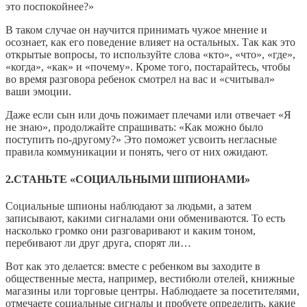
это поспокойнее?»
В таком случае он научится принимать чужое мнение и
осознает, как его поведение влияет на остальных. Так как это
открытые вопросы, то используйте слова «кто», «что», «где»,
«когда», «как» и «почему». Кроме того, постарайтесь, чтобы
во время разговора ребенок смотрел на вас и «считывал»
ваши эмоции.
Даже если сын или дочь пожимает плечами или отвечает «Я
не знаю», продолжайте спрашивать: «Как можно было
поступить по-другому?» Это поможет усвоить негласные
правила коммуникации и понять, чего от них ожидают.
2.СТАНЬТЕ «СОЦИАЛЬНЫМИ ШПИОНАМИ»
Социальные шпионы наблюдают за людьми, а затем
записывают, какими сигналами они обмениваются. То есть
насколько громко они разговаривают и каким тоном,
перебивают ли друг друга, спорят ли…
Вот как это делается: вместе с ребенком вы заходите в
общественные места, например, вестибюли отелей, книжные
магазины или торговые центры. Наблюдаете за посетителями,
отмечаете социальные сигналы и пробуете определить, какие