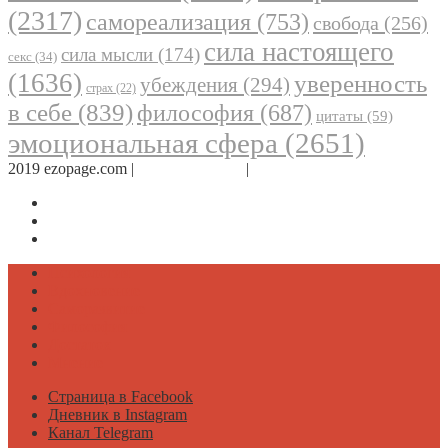
(2317)
самореализация
(753)
свобода
(256)
сила настоящего
сила мысли
(174)
секс
(34)
(1636)
уверенность
убеждения
(294)
страх
(22)
в себе
(839)
философия
(687)
цитаты
(59)
эмоциональная сфера
(2651)
2019 ezopage.com |
Обратная связь
|
О проекте
Страница в Facebook
Дневник в Instagram
Канал Telegram
Психология
Вдохновение
Саморазвитие
Философия
Достаток
Мнение
Страница в Facebook
Дневник в Instagram
Канал Telegram