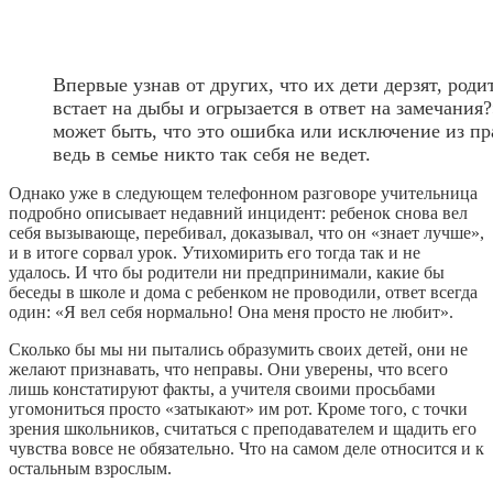
Впервые узнав от других, что их дети дерзят, роди
встает на дыбы и огрызается в ответ на замечания
может быть, что это ошибка или исключение из пр
ведь в семье никто так себя не ведет.
Однако уже в следующем телефонном разговоре учительница
подробно описывает недавний инцидент: ребенок снова вел
себя вызывающе, перебивал, доказывал, что он «знает лучше»,
и в итоге сорвал урок. Утихомирить его тогда так и не
удалось. И что бы родители ни предпринимали, какие бы
беседы в школе и дома с ребенком не проводили, ответ всегда
один: «Я вел себя нормально! Она меня просто не любит».
Сколько бы мы ни пытались образумить своих детей, они не
желают признавать, что неправы. Они уверены, что всего
лишь констатируют факты, а учителя своими просьбами
угомониться просто «затыкают» им рот. Кроме того, с точки
зрения школьников, считаться с преподавателем и щадить его
чувства вовсе не обязательно. Что на самом деле относится и к
остальным взрослым.