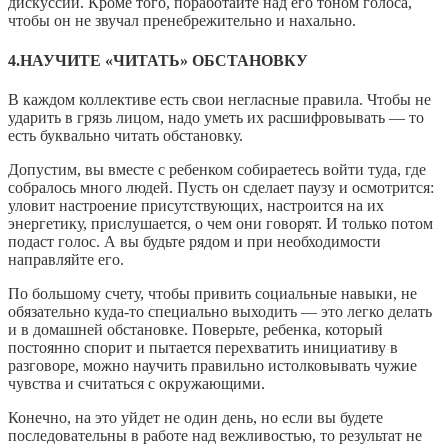
дискуссии. Кроме того, поработайте над его тоном голоса,
чтобы он не звучал пренебрежительно и нахально.
4.НАУЧИТЕ «ЧИТАТЬ» ОБСТАНОВКУ
В каждом коллективе есть свои негласные правила. Чтобы не
ударить в грязь лицом, надо уметь их расшифровывать — то
есть буквально читать обстановку.
Допустим, вы вместе с ребенком собираетесь войти туда, где
собралось много людей. Пусть он сделает паузу и осмотрится:
уловит настроение присутствующих, настроится на их
энергетику, прислушается, о чем они говорят. И только потом
подаст голос. А вы будьте рядом и при необходимости
направляйте его.
По большому счету, чтобы привить социальные навыки, не
обязательно куда-то специально выходить — это легко делать
и в домашней обстановке. Поверьте, ребенка, который
постоянно спорит и пытается перехватить инициативу в
разговоре, можно научить правильно истолковывать чужие
чувства и считаться с окружающими.
Конечно, на это уйдет не один день, но если вы будете
последовательны в работе над вежливостью, то результат не