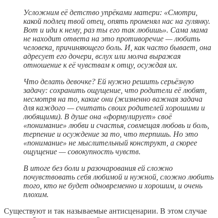
Усложним её детство упрёками матери: «Смотри,
какой подлец твой отец, опять променял нас на гулянку.
Вот и иди к нему, раз ты его так любишь». Сама мама
не находит ответа на это противоречие — любить
человека, причиняющего боль. И, как часто бывает, она
адресует его дочери, вслух или молча выражая
отношение к её чувствам к отцу, осуждая их.
Что делать девочке? Ей нужно решить серьёзную
задачу: сохранить ощущение, что родители её любят,
несмотря на то, какие они (жизненно важная задача
для каждого — считать своих родителей хорошими и
любящими). В душе она «формулирует» своё
«понимание» любви и счастья, совмещая любовь и боль,
терпение и осуждение за то, что терпишь. Но это
«понимание» не мыслительный конструкт, а скорее
ощущение — совокупность чувств.
В итоге без боли и разочарования ей сложно
почувствовать себя любимой и нужной, сложно любить
того, кто не будет одновременно и хорошим, и очень
плохим.
Существуют и так называемые антисценарии. В этом случае