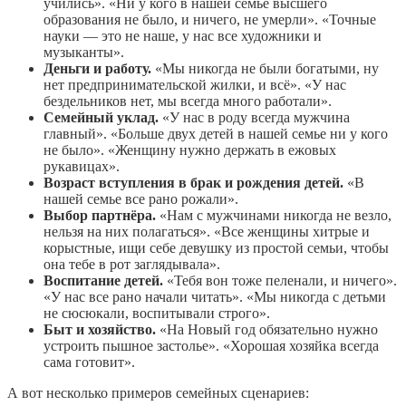
учились». «Ни у кого в нашей семье высшего
образования не было, и ничего, не умерли». «Точные
науки — это не наше, у нас все художники и
музыканты».
Деньги и работу.
«Мы никогда не были богатыми, ну
нет предпринимательской жилки, и всё». «У нас
бездельников нет, мы всегда много работали».
Семейный уклад.
«У нас в роду всегда мужчина
главный». «Больше двух детей в нашей семье ни у кого
не было». «Женщину нужно держать в ежовых
рукавицах».
Возраст вступления в брак и рождения детей.
«В
нашей семье все рано рожали».
Выбор партнёра.
«Нам с мужчинами никогда не везло,
нельзя на них полагаться». «Все женщины хитрые и
корыстные, ищи себе девушку из простой семьи, чтобы
она тебе в рот заглядывала».
Воспитание детей.
«Тебя вон тоже пеленали, и ничего».
«У нас все рано начали читать». «Мы никогда с детьми
не сюсюкали, воспитывали строго».
Быт и хозяйство.
«На Новый год обязательно нужно
устроить пышное застолье». «Хорошая хозяйка всегда
сама готовит».
А вот несколько примеров семейных сценариев: