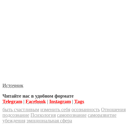
Источник
Читайте нас в удобном формате
Telegram
|
Facebook
|
Instagram
|
Tags
быть счастливым
изменить себя
осознанность
Отношения
подсознание
Психология
самопознание
саморазвитие
убеждения
эмоциональная сфера