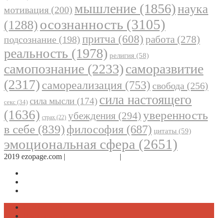
мышление
(1856)
наука
мотивация
(200)
осознанность
(3105)
(1288)
притча
(608)
работа
(278)
подсознание
(198)
реальность
(1978)
религия
(58)
самопознание
(2233)
саморазвитие
(2317)
самореализация
(753)
свобода
(256)
сила настоящего
сила мысли
(174)
секс
(34)
(1636)
уверенность
убеждения
(294)
страх
(22)
в себе
(839)
философия
(687)
цитаты
(59)
эмоциональная сфера
(2651)
2019 ezopage.com |
Обратная связь
|
О проекте
Страница в Facebook
Дневник в Instagram
Канал Telegram
Психология
Вдохновение