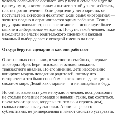
человек более‑менее осознаёт, что у него в семье все идут по
одному пути, и всеми силами пытается этой участи избежать,
плыть против течения. Если родители у него юристы, он
поступает на актёрский факультет. Если семья многодетная —
женится поздно и ограничивается одним ребёнком. Если в
роду практиковали строгое воспитание — использует более
мягкие и либеральные методики. По сути, такой человек тоже
находится во власти родительского сценария и каждый
значимый выбор делает с оглядкой именно на него.
Откуда берутся сценарии и как они работают
О жизненных сценариях, в частности семейных, впервые
заговорил Эрик Берн, психолог и основоположник
транзактного анализа. По его мнению, дети неосознанно
копируют модель поведения родителей, потому что
исторически это было способом выживания и адаптации в
сложном мире. Делай как старшие — и не попадёшь в беду.
Но сейчас выживать уже не нужно и человек воспроизводит
не столько полезные повадки и навыки (такие, как охотиться,
прятаться от врагов, возделывать землю и строить дом),
сколько социальные установки. А они чаще всего
субъективны, не универсальны и имеют свойство устаревать.