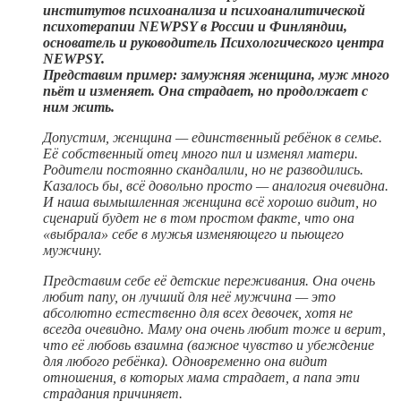
институтов психоанализа и психоаналитической
психотерапии NEWPSY в России и Финляндии,
основатель и руководитель Психологического центра
NEWPSY.
Представим пример: замужняя женщина, муж много
пьёт и изменяет. Она страдает, но продолжает с
ним жить.
Допустим, женщина — единственный ребёнок в семье.
Её собственный отец много пил и изменял матери.
Родители постоянно скандалили, но не разводились.
Казалось бы, всё довольно просто — аналогия очевидна.
И наша вымышленная женщина всё хорошо видит, но
сценарий будет не в том простом факте, что она
«выбрала» себе в мужья изменяющего и пьющего
мужчину.
Представим себе её детские переживания. Она очень
любит папу, он лучший для неё мужчина — это
абсолютно естественно для всех девочек, хотя не
всегда очевидно. Маму она очень любит тоже и верит,
что её любовь взаимна (важное чувство и убеждение
для любого ребёнка). Одновременно она видит
отношения, в которых мама страдает, а папа эти
страдания причиняет.