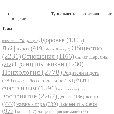
Туннельное мышление или на шаг
впереди
Темы:
Здоровье
(1303)
must read
(74)
Дети
(16)
Общество
Лайфхаки
(919)
Михаил Литвак
(18)
(2231)
Отношения
(1166)
Персоны
Ошо
(33)
Принципы жизни
(1230)
(212)
Психология
(2778)
Родители и дети
быть
(280)
бессознательное
(161)
Цели
(33)
счастливым
(1591)
воспитание
(52)
восприятие
(2267)
жизнь
деньги
(186)
(777)
изменить себя
жизнь - игра
(339)
(977)
книги
(97)
концентрация внимания
(77)